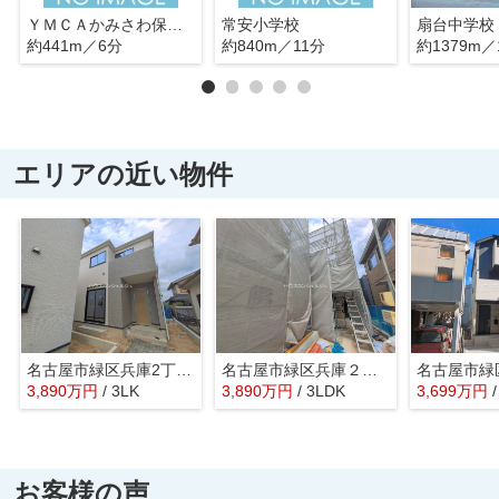
ＹＭＣＡかみさわ保育園
常安小学校
扇台中学校
約441m／6分
約840m／11分
約1379m／
エリアの近い物件
名古屋市緑区兵庫2丁目412【仲介手数料無料】新築一戸建て A号棟
名古屋市緑区兵庫２丁目513【仲介手数料無料】新築一戸建て A号棟
3,890
万
円
/ 3LK
3,890
万
円
/ 3LDK
3,699
万
円
お客様の声