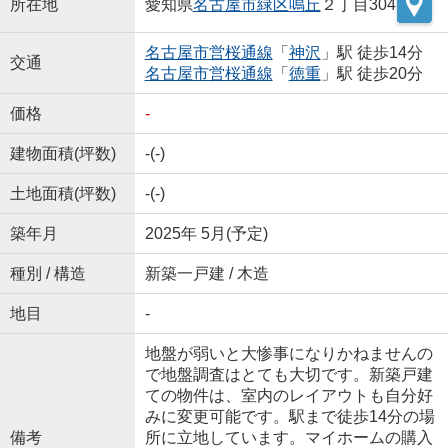
所在地
愛知県
名古屋市緑区
鳴丘
２丁目304
名古屋市営桜通線
「
神沢
」駅 徒歩14分
交通
名古屋市営桜通線
「
徳重
」駅 徒歩20分
価格
-
建物面積(坪数)
-(-)
土地面積(坪数)
-(-)
築年月
2025年 5月(予定)
種別 / 構造
新築一戸建 / 木造
地目
-
地盤が弱いと大惨事になりかねませんの
で地盤調査はとても大切です。新築戸建
ての物件は、室内のレイアウトも自分好
みに変更可能です。駅まで徒歩14分の場
備考
所に立地しています。マイホームの購入