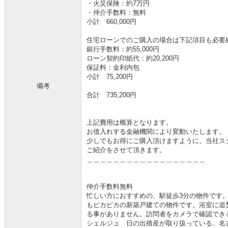
・火災保険：約7万円
・仲介手数料：無料
小計 660,000円
住宅ローンでのご購入の場合は下記項目も必要
銀行手数料：約55,000円
ローン契約印紙代：約20,200円
保証料：金利内包
小計 75,200円
備考
合計 735,200円
上記費用は概算となります。
お借入れする金融機関により変動いたします。
少しでもお得にご購入頂けますように、当社ス
ご紹介をさせて頂きます。
＿＿＿＿＿＿＿＿＿＿＿＿＿＿＿＿＿＿
仲介手数料無料
忙しい方におすすめの、駅徒歩3分の物件です
もピカピカの新築戸建ての物件です。浴室に追
る事がありません。訪問者をカメラで確認でき
シェルジュ 日の出殖産が取り扱っている、名