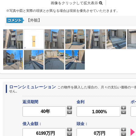
画像をクリックして拡大表示
※写真や図と実際の現状とが異なる場合は現状を優先させていただきます。
【外観】
ローンシミュレーション
この物件を購入した場合の、月々の支払い価格の一
せん。
返済期間
金利
ボ
借入金額：
頭金：