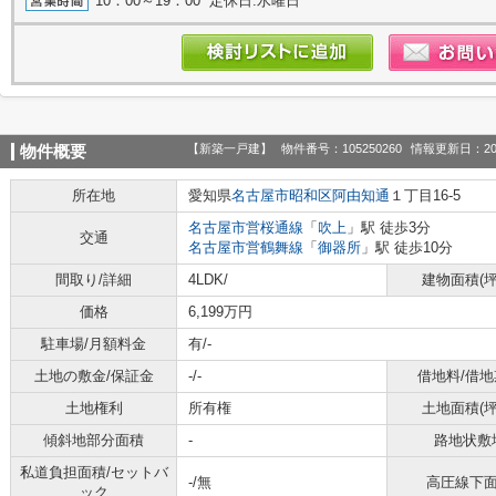
10：00～19：00 定休日:水曜日
【新築一戸建】
物件番号：105250260
情報更新日：20
物件概要
所在地
愛知県
名古屋市昭和区
阿由知通
１丁目16-5
名古屋市営桜通線
「
吹上
」駅 徒歩3分
交通
名古屋市営鶴舞線
「
御器所
」駅 徒歩10分
間取り/詳細
4LDK/
建物面積(坪
価格
6,199万円
駐車場/月額料金
有/-
土地の敷金/保証金
-/-
借地料/借地
土地権利
所有権
土地面積(坪
傾斜地部分面積
-
路地状敷
私道負担面積/セットバ
-/無
高圧線下
ック