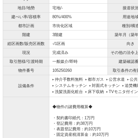
地目/地勢
宅地/-
接道状
建ぺい率/容積率
80%/400%
用途地
都市計画
市街化区域
種別/構
階建
3階建
築年月（築
総区画数/販売区画数
-/1区画
向き
現況
完成済み
その他の法令
取引態様/引渡時期
一般媒介/即時
建築確認
物件番号
105250260
取引条件の有
仲介手数料無料
都市ガス
公営水道
公共
システムキッチン
対面式キッチン
追焚機
設備条件
洗髪洗面化粧台
床下収納
TVモニタ付イ
◆物件の諸費用概算◆
・契約書印紙代：1万円
・登記費用：約38万円
・表題登記費用：約10万円
・固定資産税清算金：約10万円