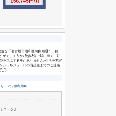
快適な「名古屋市昭和区阿由知通１丁目
いかがでしょうか♪徒歩3分で駅に着く、好
帯を気にする事がありません♪生活を充実
コンシェルジュ 日の出殖産までのご連絡
_^)
台可
２沿線利用可
町１７－２２