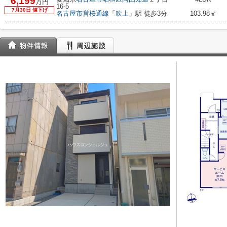
6,199
万円
16-5
7月30日 値下げ
名古屋市営桜通線
「
吹上
」駅 徒歩3分
103.98㎡