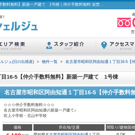
名古屋市昭和区阿由知通１丁目16-5【仲介手数料無料】新築一戸建て 1号棟｜仲介手数料無料 追焚機能浴室 複層ガラス 対面式キッチン 駐車２台可 ２沿線利用可｜ハウスコンシェルジュ(日の出殖産)
営
ルジュ(日の出殖産)
>
物件一覧
>
名古屋市昭和区阿由知通１丁目16-5【
目16-5【仲介手数料無料】新築一戸建て 1号棟
名古屋市昭和区阿由知通１丁目16-5【仲介手数料
☆☆☆仲介手数料無料☆☆☆
名古屋市昭和区阿由知通の新築一戸建て♪
吹上小学校・北山中学校
価格
所在地/交通
間取り/建物面
愛知県
名古屋市昭和区
阿由知通
１丁目
4LDK