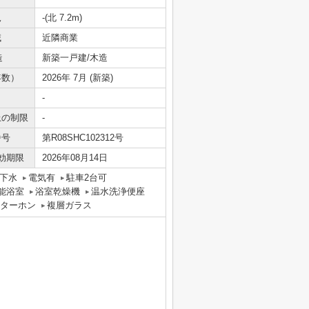
況
-(北 7.2m)
域
近隣商業
造
新築一戸建/木造
年数）
2026年 7月 (新築)
-
上の制限
-
番号
第R08SHC102312号
効期限
2026年08月14日
下水
電気有
駐車2台可
能浴室
浴室乾燥機
温水洗浄便座
ンターホン
複層ガラス