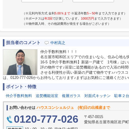
（※元利均等方式 金利
5.00％まで
※返済年数
5～50
年まで入力できます）
（※ボーナスは
年2回
で計算しています。
1000万円
まで入力できます）
（※物件購入時、その他諸費用が発生する場合がございます）
担当者のコメント
中村高之
仲介手数料無料！！！
名古屋市昭和区エリアでの住まいなら、住み心地も
16-5【仲介手数料無料】新築一戸建て 1号棟」は
評の物件です♪浴室に追焚機能があるので入浴の時間
させる利便性が高い新築の戸建て物件です♪ハウス
は、0120-777-026からお待ちしております♪まずはお気軽にご連絡ください(^
ポイント・特徴
仲介手数料無料
追焚機能浴室
複層ガラス
対面式キッチン
駐車２
お問い合わせは
ハウスコンシェルジュ (有)日の出殖産まで
0120-777-026
〒457-0015
愛知県名古屋市南区岩戸