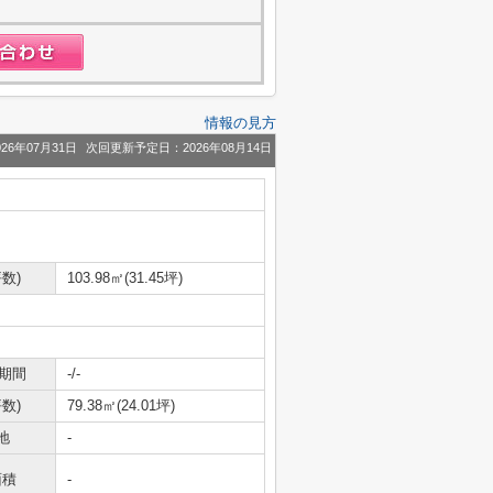
情報の見方
26年07月31日
次回更新予定日：2026年08月14日
数)
103.98㎡(31.45坪)
期間
-/-
数)
79.38㎡(24.01坪)
地
-
面積
-