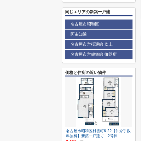
同じエリアの新築一戸建
名古屋市昭和区
阿由知通
名古屋市営桜通線 吹上
名古屋市営鶴舞線 御器所
価格と住所の近い物件
名古屋市昭和区村雲町6‐22【仲介手数
料無料】新築一戸建て 2号棟