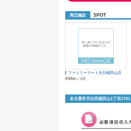
SPOT
周辺施設
ファミリーマート天白植田山店
約66m／1分
名古屋市天白区植田山1丁目170