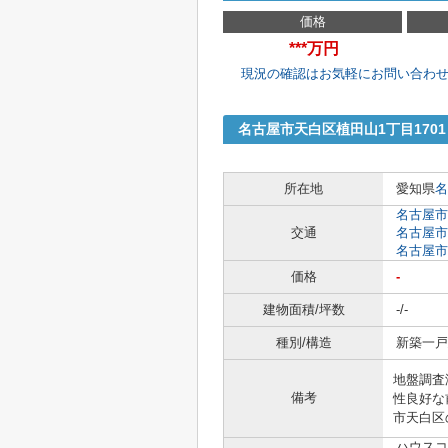
価格
***万円
現況の確認はお気軽にお問い合わ
名古屋市天白区植田山1丁目170
所在地
愛知県
名
名古屋市
交通
名古屋市
名古屋市
価格
-
建物面積/坪数
-/-
種別/構造
新築一戸建
地盤調査
備考
性良好な
市天白区
ハウスコ