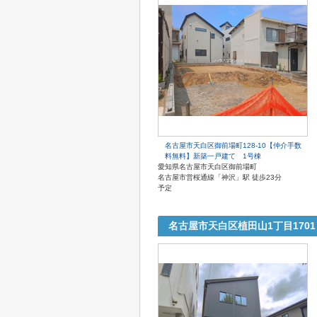
名古屋市天白区御前場町128-10【仲介手数
料無料】新築一戸建て 1号棟
愛知県名古屋市天白区御前場町
名古屋市営桜通線「神沢」駅 徒歩23分
予定
名古屋市天白区植田山1丁目170