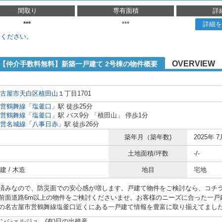
間取り
専有面積
詳
***
***
詳細を
せください。
OVERVIEW
1【仲介手数料無料】新築一戸建て 2号棟の物件概要
古屋市天白区
植田山
１丁目1701
営鶴舞線
「
塩釜口
」駅 徒歩25分
営鶴舞線
「
塩釜口
」駅 バス9分 「植田山」 停歩1分
営名城線
「
八事日赤
」駅 徒歩26分
築年月（築年数)
2025年 7
土地面積/坪数
-/-
 / 木造
地目
宅地
済みなので、防災面での安心感が増します。戸建て物件をご検討なら、コチ
前面道路6m以上の物件をご検討くださいませ。お客様のニーズに合った一戸
の名古屋市営鶴舞線塩釜口近くにある一戸建て情報を豊富に取り揃えてました。01
ンシェルジュ (有)日の出殖産