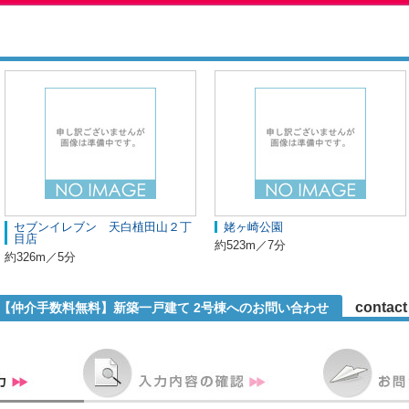
セブンイレブン 天白植田山２丁
姥ヶ崎公園
目店
約523m／7分
約326m／5分
contact
1【仲介手数料無料】新築一戸建て 2号棟へのお問い合わせ