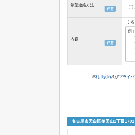
希望連絡方法
任意
【 
内容
任意
※
利用規約
及び
プライバ
名古屋市天白区植田山1丁目170