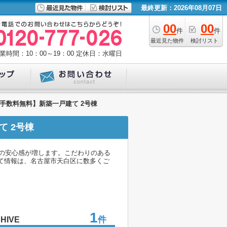
最終更新：2026年08月07日
00
00
件
件
最近見た物件
検討リスト
業時間：10：00～19：00
定休日：水曜日
介手数料無料】新築一戸建て 2号棟
て 2号棟
の安心感が増します。こだわりのある
て情報は、名古屋市天白区に数多くご
1
件
HIVE