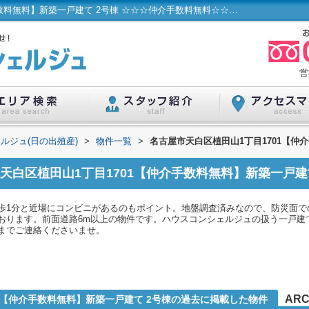
名古屋市天白区植田山1丁目1701【仲介手数料無料】新築一戸建て 2号棟 ☆☆☆仲介手数料無料☆☆☆ 名古屋市...／ハウスコンシェルジュ(日の出殖産)
営
ルジュ(日の出殖産)
>
物件一覧
>
名古屋市天白区植田山1丁目1701【仲
天白区植田山1丁目1701【仲介手数料無料】新築一戸建
歩1分と近場にコンビニがあるのもポイント。地盤調査済みなので、防災面で
おります。前面道路6m以上の物件です。ハウスコンシェルジュの扱う一戸建
026までご連絡くださいませ。
ARC
1【仲介手数料無料】新築一戸建て 2号棟の過去に掲載した物件