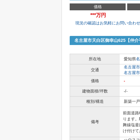
価格
***万円
現況の確認はお気軽にお問い合わ
名古屋市天白区御幸山625【仲介
所在地
愛知県
名
名古屋市
交通
名古屋市
価格
-
建物面積/坪数
-/-
種別/構造
新築一戸建
前面道路
ります。
備考
舞線塩釜
け付けて
ハウスコ