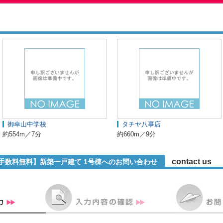
御幸山中学校
タチヤ八事店
約554m／7分
約660m／9分
contact us
介手数料無料】新築一戸建て 1号棟へのお問い合わせ