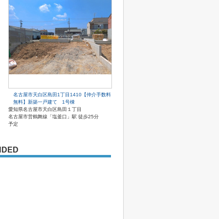
名古屋市天白区島田1丁目1410【仲介手数料
無料】新築一戸建て 1号棟
愛知県名古屋市天白区島田１丁目
名古屋市営鶴舞線「塩釜口」駅 徒歩25分
予定
NDED