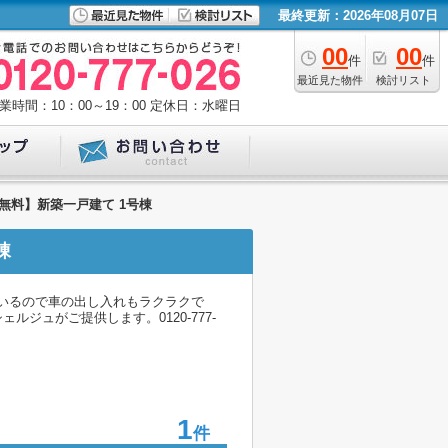
最終更新：2026年08月07日
00
00
件
件
最近見た物件
検討リスト
業時間：10：00～19：00
定休日：水曜日
無料】新築一戸建て 1号棟
棟
ているので車の出し入れもラクラクで
ュがご提供します。0120-777-
1
件