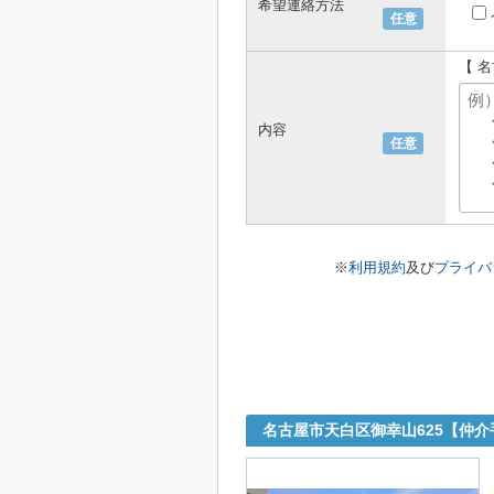
希望連絡方法
任意
【 
内容
任意
※
利用規約
及び
プライバ
名古屋市天白区御幸山625【仲