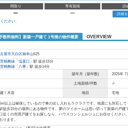
間取り
専有面積
詳
***
***
詳細を
せください。
OVERVIEW
手数料無料】新築一戸建て 1号棟の物件概要
古屋市天白区
御幸山
625
営鶴舞線
「
塩釜口
」駅 徒歩15分
営鶴舞線
「
八事
」駅 徒歩14分
築年月（築年数)
2025年 7
土地面積/坪数
-/-
 / 木造
地目
宅地
6m以上は確保しているので車の出し入れもラクラクです。地震にも対応して
駅徒歩15分の場所にある物件です。夢のマイホームは思い切って新築の戸建
口近くの売買戸建てをお探しなら、ハウスコンシェルジュにお任せください。お問い
おります。
ンシェルジュ (有)日の出殖産