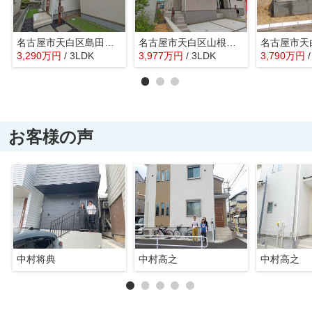
名古屋市天白区島田４丁目2704【仲介手数料無料】新築一戸建て A号棟
名古屋市天白区山根町186【仲介手数料無料】新築一戸建て 1号棟
3,290
万
円
/ 3LDK
3,977
万
円
/ 3LDK
3,790
万
円
お客様の声
中村将典
中村高之
中村高之