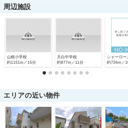
周辺施設
山根小学校
天白中学校
シャーロー
約1151m／15分
約877m／11分
約726m／1
エリアの近い物件