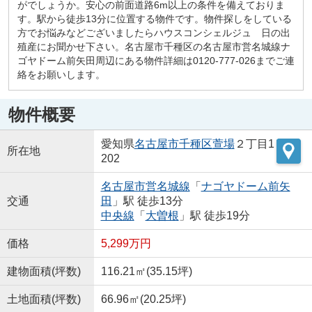
がでしょうか。安心の前面道路6m以上の条件を備えておりま
す。駅から徒歩13分に位置する物件です。物件探しをしている
方でお悩みなどございましたらハウスコンシェルジュ 日の出
殖産にお聞かせ下さい。名古屋市千種区の名古屋市営名城線ナ
ゴヤドーム前矢田周辺にある物件詳細は0120-777-026までご連
絡をお願いします。
物件概要
愛知県
名古屋市千種区
萱場
２丁目1
所在地
202
名古屋市営名城線
「
ナゴヤドーム前矢
交通
田
」駅 徒歩13分
中央線
「
大曽根
」駅 徒歩19分
価格
5,299万円
建物面積(坪数)
116.21㎡(35.15坪)
土地面積(坪数)
66.96㎡(20.25坪)