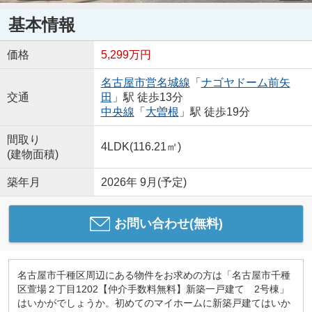
基本情報
価格
5,299万円
名古屋市営名城線
「
ナゴヤドーム前矢
交通
田
」駅 徒歩13分
中央線
「
大曽根
」駅 徒歩19分
間取り
4LDK(116.21㎡)
(建物面積)
築年月
2026年 9月(予定)
お問い合わせ(無料)
名古屋市千種区周辺にある物件をお求めの方は「名古屋市千種
区萱場２丁目1202【仲介手数料無料】新築一戸建て 2号棟」
はいかがでしょうか。初めてのマイホームに新築戸建てはいか