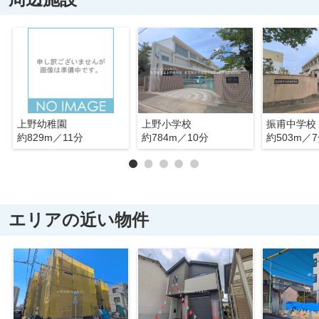
上野幼稚園
上野小学校
振甫中学校
約829m／11分
約784m／10分
約503m／
エリアの近い物件