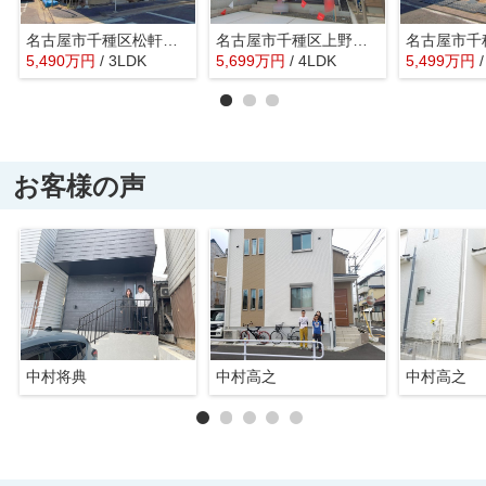
名古屋市千種区松軒２丁目4-11【仲介手数料無料】新築一戸建て 2号棟
名古屋市千種区上野１丁目603【仲介手数料無料】新築一戸建て 1号棟
5,490
万
円
/ 3LDK
5,699
万
円
/ 4LDK
5,499
万
円
お客様の声
中村将典
中村高之
中村高之