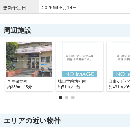
更新予定日
2026年08月14日
周辺施設
春里保育園
城山学院幼稚園
自由ケ丘小
約339m／5分
約51m／1分
約431m／
エリアの近い物件