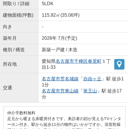
間取り / 詳細
5LDK
建物面積(坪数)
115.92㎡(35.06坪)
向き
-
築年月
2026年 7月(予定)
種別 / 構造
新築一戸建 / 木造
愛知県
名古屋市千種区
春里町
１丁
所在地
目1-33
名古屋市営名城線
「
自由ヶ丘
」駅 徒歩1
1分
交通
名古屋市営東山線
「
覚王山
」駅 徒歩17
分
仲介手数料無料
足元から暖まる床暖房付きです。来訪者の顔が見えるTVインタ
ーホン付き。駅から徒歩11分の物件はいかがですか。浴室乾燥