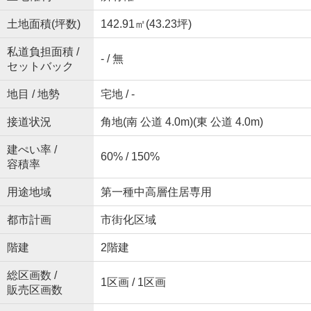
土地面積(坪数)
142.91㎡(43.23坪)
私道負担面積 /
- / 無
セットバック
地目 / 地勢
宅地 / -
接道状況
角地(南 公道 4.0m)(東 公道 4.0m)
建ぺい率 /
60% / 150%
容積率
用途地域
第一種中高層住居専用
都市計画
市街化区域
階建
2階建
総区画数 /
1区画 / 1区画
販売区画数