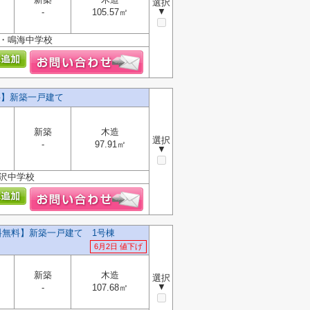
選択
▼
-
105.57㎡
校・鳴海中学校
料】新築一戸建て
新築
木造
選択
-
97.91㎡
▼
神沢中学校
料無料】新築一戸建て 1号棟
6月2日 値下げ
新築
木造
選択
▼
-
107.68㎡