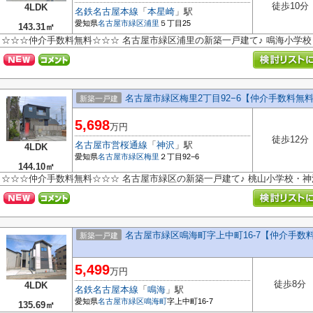
徒歩10分
4LDK
名鉄名古屋本線
「
本星崎
」駅
愛知県
名古屋市緑区
浦里
５丁目25
143.31㎡
☆☆☆仲介手数料無料☆☆☆ 名古屋市緑区浦里の新築一戸建て♪ 鳴海小学
名古屋市緑区梅里2丁目92−6【仲介手数料無
新築一戸建
5,698
万円
徒歩12分
名古屋市営桜通線
「
神沢
」駅
4LDK
愛知県
名古屋市緑区
梅里
２丁目92−6
144.10㎡
☆☆☆仲介手数料無料☆☆☆ 名古屋市緑区の新築一戸建て♪ 桃山小学校・
名古屋市緑区鳴海町字上中町16-7【仲介手数
新築一戸建
5,499
万円
徒歩8分
4LDK
名鉄名古屋本線
「
鳴海
」駅
愛知県
名古屋市緑区
鳴海町
字上中町16-7
135.69㎡