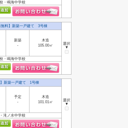
学校・鳴海中学校
料無料】新築一戸建て 3号棟
新築
木造
選択
-
105.00㎡
▼
学校・鳴海中学校
料】新築一戸建て 1号棟
予定
木造
選択
-
101.01㎡
▼
校・滝ノ水中学校