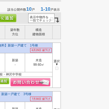
10
1-10
該当公開件数
戸
戸表示
表示中物件を
一括でチェック
築年数
構造
方位
建物面積
無料】新築一戸建て 1号棟
6月29日 値下げ
新築
木造
選択
▼
-
99.60㎡
学校・神沢中学校
】新築一戸建て 3号棟
7月30日 値下げ
新築
木造