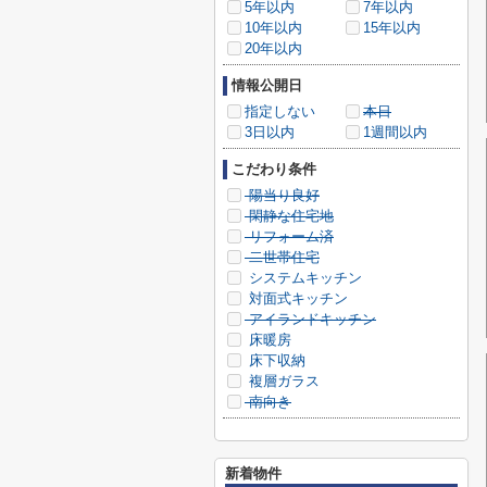
5年以内
7年以内
10年以内
15年以内
20年以内
情報公開日
指定しない
本日
3日以内
1週間以内
こだわり条件
陽当り良好
閑静な住宅地
リフォーム済
二世帯住宅
システムキッチン
対面式キッチン
アイランドキッチン
床暖房
床下収納
複層ガラス
南向き
新着物件