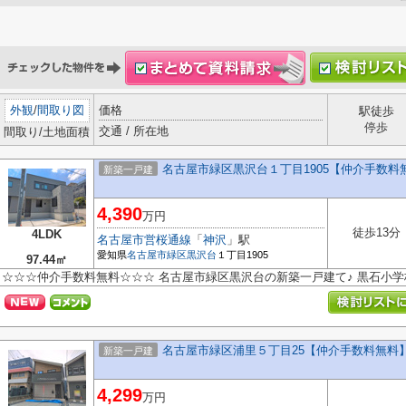
外観
/
間取り図
価格
駅徒歩
停歩
交通 / 所在地
間取り/土地面積
名古屋市緑区黒沢台１丁目1905【仲介手数料
新築一戸建
4,390
万円
徒歩13分
4LDK
名古屋市営桜通線
「
神沢
」駅
愛知県
名古屋市緑区
黒沢台
１丁目1905
97.44㎡
☆☆☆仲介手数料無料☆☆☆ 名古屋市緑区黒沢台の新築一戸建て♪ 黒石小
名古屋市緑区浦里５丁目25【仲介手数料無料
新築一戸建
4,299
万円