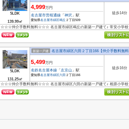
4,999
万円
徒歩14分
5LDK
名古屋市営桜通線
「
神沢
」駅
愛知県
名古屋市緑区
鳴丘
２丁目509
139.99㎡
☆☆☆仲介手数料無料☆☆☆ 名古屋市緑区鳴丘の新築一戸建て♪ 常安小学
名古屋市緑区六田２丁目166【仲介手数料無
新築一戸建
5,499
万円
徒歩16分
名鉄名古屋本線
「
左京山
」駅
5LDK
愛知県
名古屋市緑区
六田
２丁目166
131.25㎡
☆☆☆仲介手数料無料☆☆☆ 名古屋市緑区六田の新築一戸建て♪ 相原小学