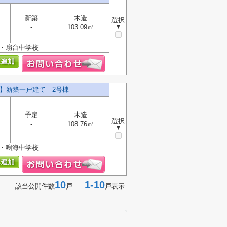
新築
木造
選択
▼
-
103.09㎡
校・扇台中学校
料】新築一戸建て 2号棟
予定
木造
選択
-
108.76㎡
▼
校・鳴海中学校
10
1-10
該当公開件数
戸
戸表示