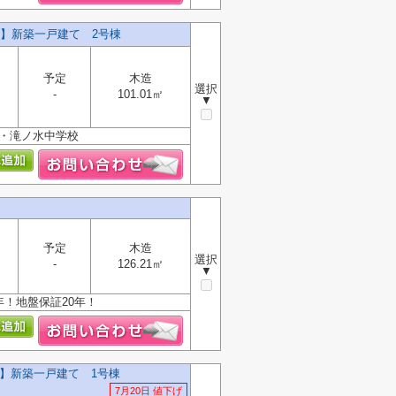
料】新築一戸建て 2号棟
予定
木造
選択
-
101.01㎡
▼
校・滝ノ水中学校
予定
木造
選択
-
126.21㎡
▼
年！地盤保証20年！
料】新築一戸建て 1号棟
7月20日 値下げ