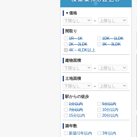
▼価格
～
間取り
1R～1K
1DK～1LDK
2K～2LDK
3K～3LDK
4K～4LDK以上
建物面積
～
土地面積
～
駅からの徒歩
1分以内
5分以内
7分以内
10分以内
15分以内
20分以内
築年数
新築/1年以内
3年以内