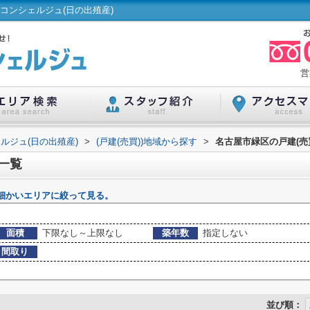
コンシェルジュ(日の出殖産)
営
ルジュ(日の出殖産)
>
(戸建(売買))地域から探す
>
名古屋市緑区の戸建(売
一覧
細かいエリアに絞って見る。
面積
下限なし～上限なし
築年数
指定しない
間取り
並び順：