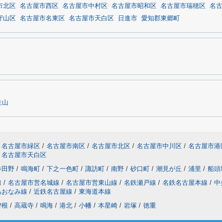
市北区
名古屋市西区
名古屋市中村区
名古屋市昭和区
名古屋市瑞穂区
名
守山区
名古屋市名東区
名古屋市天白区
日進市
愛知郡東郷町
生山
名古屋市緑区
/
名古屋市南区
/
名古屋市北区
/
名古屋市中川区
/
名古屋市港
名古屋市天白区
春田野
/
鳴海町
/
下之一色町
/
諏訪町
/
南野
/
砂口町
/
潮見が丘
/
浦里
/
船頭
線
/
名古屋市営名城線
/
名古屋市営東山線
/
名鉄瀬戸線
/
名鉄名古屋本線
/
中
あおなみ線
/
近鉄名古屋線
/
東海道本線
曽根
/
高蔵寺
/
鳴海
/
港北
/
小幡
/
本星崎
/
岩塚
/
徳重