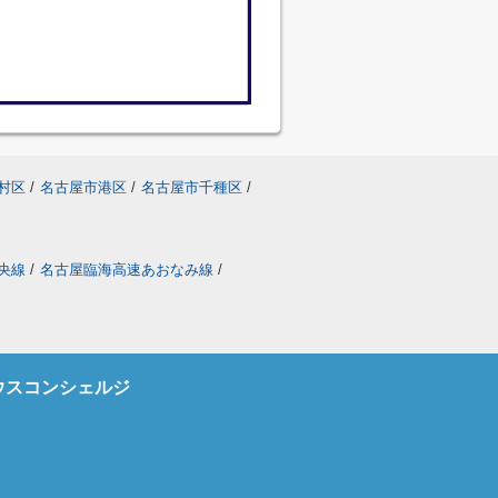
村区
/
名古屋市港区
/
名古屋市千種区
/
央線
/
名古屋臨海高速あおなみ線
/
ウスコンシェルジ