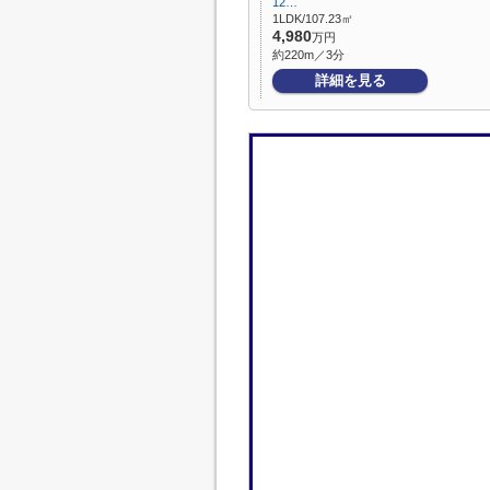
12…
1LDK/107.23㎡
4,980
万円
約220m／3分
詳細を見る