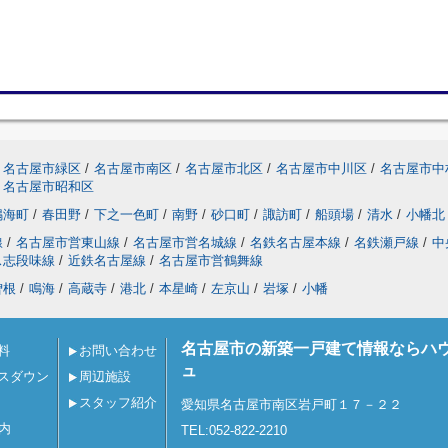
名古屋市緑区
/
名古屋市南区
/
名古屋市北区
/
名古屋市中川区
/
名古屋市中
名古屋市昭和区
鳴海町
/
春田野
/
下之一色町
/
南野
/
砂口町
/
諏訪町
/
船頭場
/
清水
/
小幡北
線
/
名古屋市営東山線
/
名古屋市営名城線
/
名鉄名古屋本線
/
名鉄瀬戸線
/
中
ス志段味線
/
近鉄名古屋線
/
名古屋市営鶴舞線
曽根
/
鳴海
/
高蔵寺
/
港北
/
本星崎
/
左京山
/
岩塚
/
小幡
名古屋市の新築一戸建て情報ならハ
料
お問い合わせ
ュ
スダウン
周辺施設
スタッフ紹介
愛知県名古屋市南区岩戸町１７－２２
内
TEL:052-822-2210