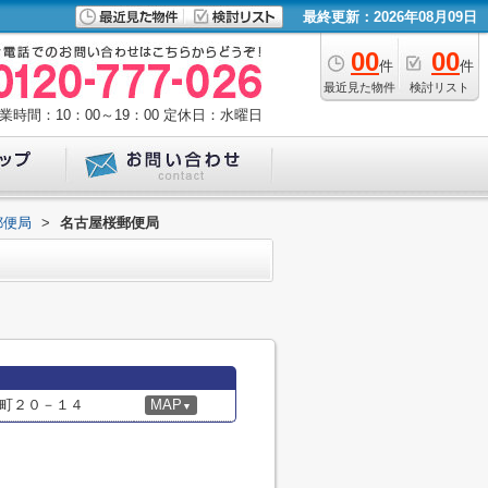
最終更新：2026年08月09日
00
00
件
件
最近見た物件
検討リスト
業時間：10：00～19：00
定休日：水曜日
郵便局
>
名古屋桜郵便局
町２０－１４
MAP
▼