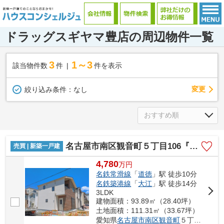
ドラッグスギヤマ豊店の周辺物件一覧
3
1～3
該当物件数
件
件を表示
変更
絞り込み条件：
なし
名古屋市南区観音町５丁目106『仲介料無料』新築戸建て 3号棟
売買 | 新築一戸建
4,780
万
円
名鉄常滑線
「
道徳
」駅 徒歩10分
名鉄築港線
「
大江
」駅 徒歩14分
3LDK
建物面積：93.89㎡（28.40坪）
土地面積：111.31㎡（33.67坪）
愛知県
名古屋市南区
観音町
５丁目106