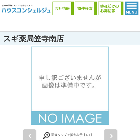
スギ薬局笠寺南店
前
次
画像タップで拡大表示【
1
/1】