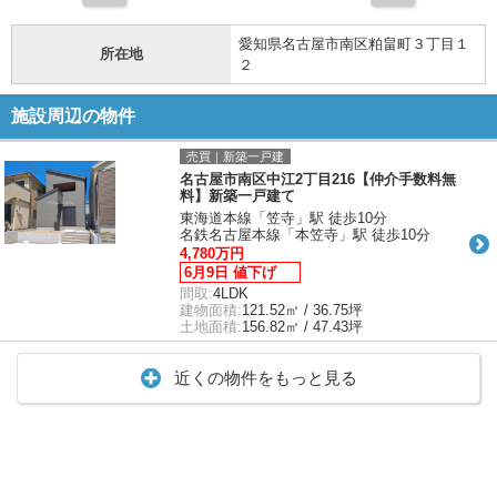
愛知県名古屋市南区粕畠町３丁目１
所在地
２
施設周辺の物件
売買｜新築一戸建
名古屋市南区中江2丁目216【仲介手数料無
料】新築一戸建て
東海道本線「笠寺」駅 徒歩10分
名鉄名古屋本線「本笠寺」駅 徒歩10分
4,780万円
6月9日 値下げ
間取:
4LDK
建物面積:
121.52㎡ / 36.75坪
土地面積:
156.82㎡ / 47.43坪
近くの物件をもっと見る