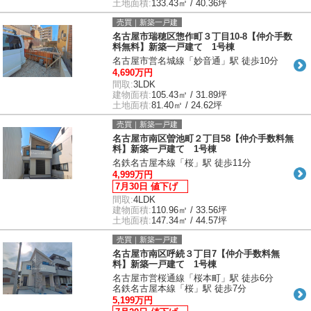
土地面積:
133.43㎡ / 40.36坪
売買｜新築一戸建
名古屋市瑞穂区惣作町３丁目10-8【仲介手数
料無料】新築一戸建て 1号棟
名古屋市営名城線「妙音通」駅 徒歩10分
4,690万円
間取:
3LDK
建物面積:
105.43㎡ / 31.89坪
土地面積:
81.40㎡ / 24.62坪
売買｜新築一戸建
名古屋市南区曽池町２丁目58【仲介手数料無
料】新築一戸建て 1号棟
名鉄名古屋本線「桜」駅 徒歩11分
4,999万円
7月30日 値下げ
間取:
4LDK
建物面積:
110.96㎡ / 33.56坪
土地面積:
147.34㎡ / 44.57坪
売買｜新築一戸建
名古屋市南区呼続３丁目7【仲介手数料無
料】新築一戸建て 1号棟
名古屋市営桜通線「桜本町」駅 徒歩6分
名鉄名古屋本線「桜」駅 徒歩7分
5,199万円