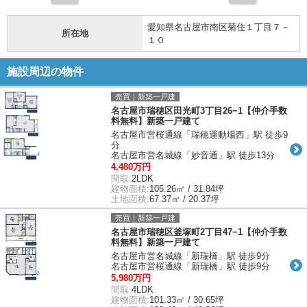
愛知県名古屋市南区菊住１丁目７－
所在地
１０
施設周辺の物件
売買｜新築一戸建
名古屋市瑞穂区田光町3丁目26−1【仲介手数
料無料】新築一戸建て
名古屋市営桜通線「瑞穂運動場西」駅 徒歩9
分
名古屋市営名城線「妙音通」駅 徒歩13分
4,480万円
間取:
2LDK
建物面積:
105.26㎡ / 31.84坪
土地面積:
67.37㎡ / 20.37坪
売買｜新築一戸建
名古屋市瑞穂区釜塚町2丁目47−1【仲介手数
料無料】新築一戸建て
名古屋市営名城線「新瑞橋」駅 徒歩9分
名古屋市営桜通線「新瑞橋」駅 徒歩9分
5,980万円
間取:
4LDK
建物面積:
101.33㎡ / 30.65坪