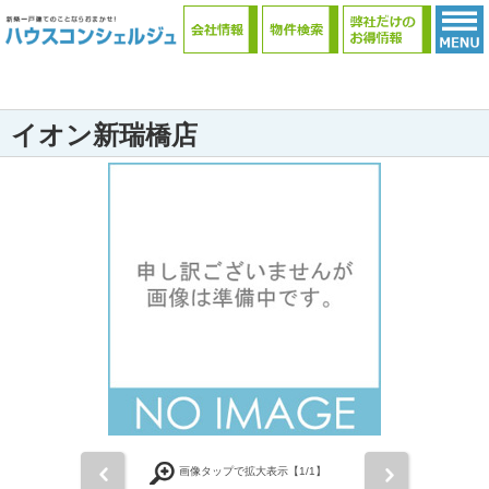
イオン新瑞橋店
前
次
画像タップで拡大表示【
1
/1】