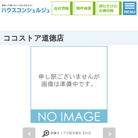
ココストア道徳店
前
次
画像タップで拡大表示【
1
/1】