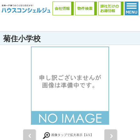
菊住小学校
前
次
画像タップで拡大表示【
1
/1】