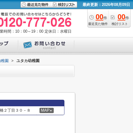
最終更新：2026年08月09日
00
00
件
件
最近見た物件
検討リスト
業時間：10：00～19：00
定休日：水曜日
幼稚園
>
ユタカ幼稚園
橋２丁目３０－８
MAP
▼