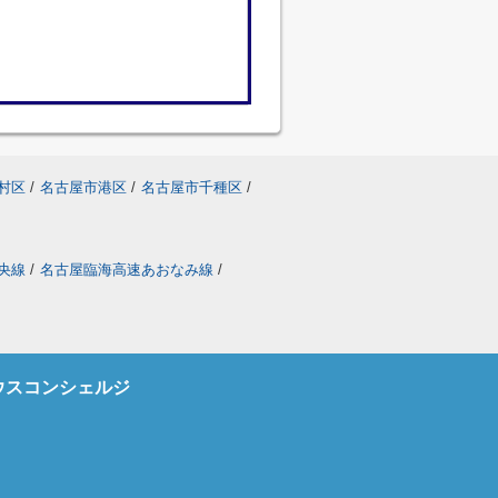
村区
/
名古屋市港区
/
名古屋市千種区
/
央線
/
名古屋臨海高速あおなみ線
/
ウスコンシェルジ