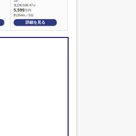
18-…
3LDK/108.47㎡
5,599
万円
約354m／5分
詳細を見る