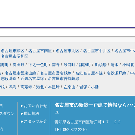
名古屋市緑区
/
名古屋市南区
/
名古屋市北区
/
名古屋市中川区
/
名古屋市中
名古屋市昭和区
鳴海町
/
春田野
/
下之一色町
/
南野
/
砂口町
/
諏訪町
/
船頭場
/
清水
/
小幡北
線
/
名古屋市営東山線
/
名古屋市営名城線
/
名鉄名古屋本線
/
名鉄瀬戸線
/
中
ス志段味線
/
近鉄名古屋線
/
名古屋市営鶴舞線
曽根
/
鳴海
/
高蔵寺
/
港北
/
本星崎
/
左京山
/
岩塚
/
小幡
名古屋市の新築一戸建て情報ならハ
料
お問い合わせ
ュ
スダウン
周辺施設
スタッフ紹介
愛知県名古屋市南区岩戸町１７－２２
内
TEL:052-822-2210