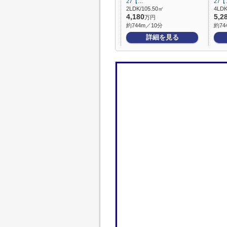
27【…
27【
2LDK/105.50㎡
4LDK
4,180
5,2
万円
約744m／10分
約74
詳細を見る