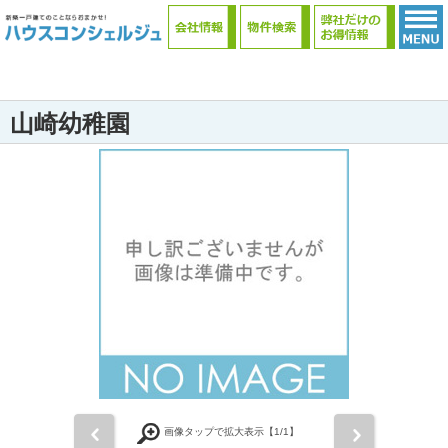
山崎幼稚園
前
次
画像タップで拡大表示【
1
/1】