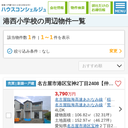
港西小学校の周辺物件一覧
1
1～1
該当物件数
件
件を表示
変更
絞り込み条件：
なし
名古屋市港区宝神2丁目2408【仲介手数料無料】新築一戸建て 3号棟
売買 | 新築一戸建
3,790
万
円
名古屋臨海高速あおなみ線
「
稲永
」駅 徒
名古屋臨海高速あおなみ線
「
荒子川公園
4LDK
建物面積：106.82㎡（32.31坪）
土地面積：152.97㎡（46.27坪）
愛知県
名古屋市港区
宝神
２丁目2408-1