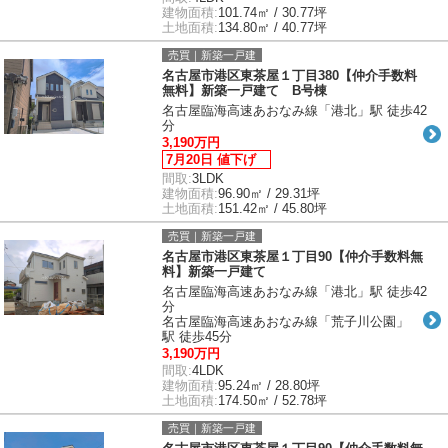
建物面積:
101.74㎡ / 30.77坪
土地面積:
134.80㎡ / 40.77坪
売買｜新築一戸建
名古屋市港区東茶屋１丁目380【仲介手数料
無料】新築一戸建て B号棟
名古屋臨海高速あおなみ線「港北」駅 徒歩42
分
3,190万円
7月20日 値下げ
間取:
3LDK
建物面積:
96.90㎡ / 29.31坪
土地面積:
151.42㎡ / 45.80坪
売買｜新築一戸建
名古屋市港区東茶屋１丁目90【仲介手数料無
料】新築一戸建て
名古屋臨海高速あおなみ線「港北」駅 徒歩42
分
名古屋臨海高速あおなみ線「荒子川公園」
駅 徒歩45分
3,190万円
間取:
4LDK
建物面積:
95.24㎡ / 28.80坪
土地面積:
174.50㎡ / 52.78坪
売買｜新築一戸建