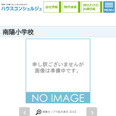
南陽小学校
前
次
画像タップで拡大表示【
1
/1】