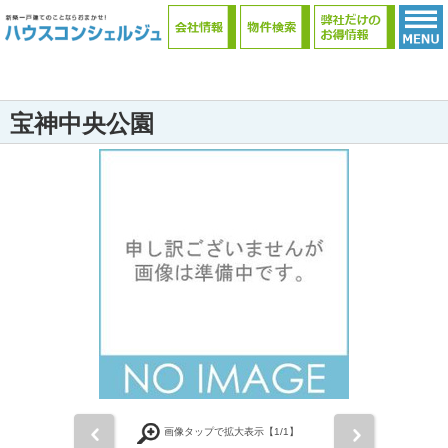
宝神中央公園
前
次
画像タップで拡大表示【
1
/1】