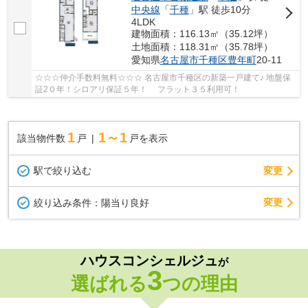
中央線
「
千種
」駅 徒歩10分
4LDK
建物面積：116.13㎡（35.12坪）
土地面積：118.31㎡（35.78坪）
愛知県
名古屋市千種区
豊年町
20-11
☆☆☆仲介手数料無料☆☆☆ 名古屋市千種区の新築一戸建て♪ 地盤保
証2０年！シロアリ保証５年！ フラット３５利用可！
1
1～1
該当物件数
戸
戸を表示
駅で絞り込む
変更
変更
絞り込み条件：
陽当り良好
ハウスコンシェルジュ
が
3
選ばれる
つの理由