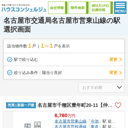
名古屋市交通局名古屋市営東山線の駅
選択画面
1
1～1
該当物件数
戸
戸を表示
駅で絞り込む
変更
変更
絞り込み条件：
陽当り良好
名古屋市千種区豊年町20-11【仲介手数料無料】新築一戸建て
売買 | 新築一戸建
6,780
万
円
名古屋市営東山線
「
今池
」駅 徒歩10分
名古屋市営桜通線
「
車道
」駅 徒歩10分