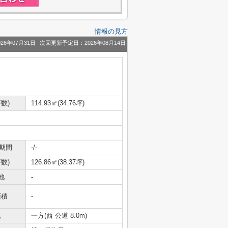
情報の見方
26年07月31日
次回更新予定日：2026年08月14日
数)
114.93㎡(34.76坪)
期間
-/-
数)
126.86㎡(38.37坪)
地
-
面積
-
況
一方(西 公道 8.0m)