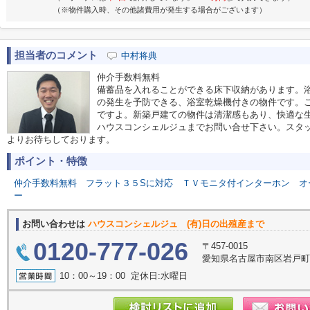
（※物件購入時、その他諸費用が発生する場合がございます）
担当者のコメント
中村将典
仲介手数料無料
備蓄品を入れることができる床下収納があります。
の発生を予防できる、浴室乾燥機付きの物件です。
ですよ。新築戸建ての物件は清潔感もあり、快適な生活が可
ハウスコンシェルジュまでお問い合せ下さい。スタ
よりお待ちしております。
ポイント・特徴
仲介手数料無料
フラット３５Sに対応
ＴＶモニタ付インターホン
オ
ー
お問い合わせは
ハウスコンシェルジュ (有)日の出殖産まで
0120-777-026
〒457-0015
愛知県名古屋市南区岩戸
10：00～19：00 定休日:水曜日