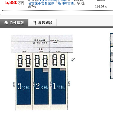
5,880
万円
名古屋市営名城線
「
熱田神宮西
」駅 徒
歩7分
114.93㎡