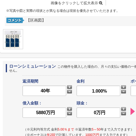
画像をクリックして拡大表示
※写真や図と実際の現状とが異なる場合は現状を優先させていただきます。
【区画図】
ローンシミュレーション
この物件を購入した場合の、月々の支払い価格の一
せん。
返済期間
金利
ボ
借入金額：
頭金：
（※元利均等方式 金利
5.00％まで
※返済年数
5～50
年まで入力できます）
（※ボーナスは
年2回
で計算しています。
1000万円
まで入力できます）