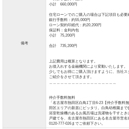
小計 660,000円
住宅ローンでのご購入の場合は下記項目も必要
銀行手数料：約55,000円
ローン契約印紙代：約20,200円
保証料：金利内包
小計 75,200円
備考
合計 735,200円
上記費用は概算となります。
お借入れする金融機関により変動いたします。
少しでもお得にご購入頂けますように、当社ス
ご紹介をさせて頂きます。
＿＿＿＿＿＿＿＿＿＿＿＿＿＿＿＿＿＿
仲介手数料無料
「名古屋市熱田区白鳥1丁目6-23【仲介手数料
田区エリアの新居にピッタリ。白鳥幼稚園まで
浴室乾燥機のあるお風呂場は洗濯物を干すとき
戸建てを、名古屋市熱田区にある名古屋市営名
0120-777-026までご依頼下さい。