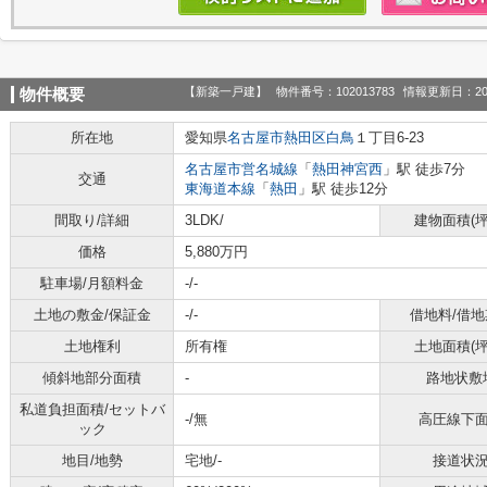
【新築一戸建】
物件番号：102013783
情報更新日：20
物件概要
所在地
愛知県
名古屋市熱田区
白鳥
１丁目6-23
名古屋市営名城線
「
熱田神宮西
」駅 徒歩7分
交通
東海道本線
「
熱田
」駅 徒歩12分
間取り/詳細
3LDK/
建物面積(坪
価格
5,880万円
駐車場/月額料金
-/-
土地の敷金/保証金
-/-
借地料/借地
土地権利
所有権
土地面積(坪
傾斜地部分面積
-
路地状敷
私道負担面積/セットバ
-/無
高圧線下
ック
地目/地勢
宅地/-
接道状