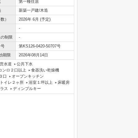
域
第一種住居
造
新築一戸建/木造
年数）
2026年 6月 (予定)
-
上の制限
-
番号
第KS126-0420-50707号
効期限
2026年08月14日
営水道
公共下水
コンロ２口以上
食器洗い乾燥機
３口
オープンキッチン
トイレ２ヶ所
浴室１坪以上
床暖房
ラス
ディンプルキー