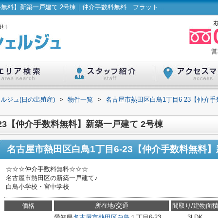
名古屋市熱田区白鳥1丁目6-23【仲介手数料無料】新築一戸建て 2号棟｜仲介手数料無料 フラット３５Sに対応 ＴＶモニタ付インターホン オートバス エコジョーズ 南面バルコニー｜ハウスコンシェルジュ(日の出殖産)
営
ルジュ(日の出殖産)
>
物件一覧
>
名古屋市熱田区白鳥1丁目6-23【仲介
23【仲介手数料無料】新築一戸建て 2号棟
名古屋市熱田区白鳥1丁目6-23【仲介手数料無料】
☆☆☆仲介手数料無料☆☆☆
名古屋市熱田区の新築一戸建て♪
白鳥小学校・宮中学校
価格
所在地/交通
間取り/建物面
愛知県
名古屋市熱田区
白鳥
１丁目6-23
3LDK