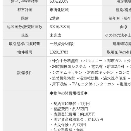
建ぺい率/容積率
60%/200%
用途地
都市計画
市街化区域
種別/構
階建
2階建
築年月（築
総区画数/販売区画数
3区画/3区画
向き
現況
未完成
その他の法令
取引態様/引渡時期
一般媒介/相談
建築確認
物件番号
102013783
取引条件の有
仲介手数料無料
バルコニー
都市ガス
公
24時間換気システム
電気有
駐車2台可
システムキッチン
対面式キッチン
コンロ
設備条件
追焚機能浴室
浴室乾燥機
温水洗浄便座
床下収納
TVモニタ付インターホン
複層ガ
◆物件の諸費用概算◆
・契約書印紙代：1万円
・登記費用：約38万円
・表題登記費用：約10万円
・固定資産税清算金：約10万円
・火災保険：約7万円
・仲介手数料：無料