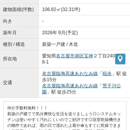
建物面積(坪数)
106.82㎡(32.31坪)
向き
-
築年月
2026年 8月(予定)
種別 / 構造
新築一戸建 / 木造
愛知県
名古屋市港区
宝神
２丁目240
所在地
8-1
名古屋臨海高速あおなみ線
「
稲永
」駅 徒
歩15分
交通
名古屋臨海高速あおなみ線
「
荒子川公
園
」駅 徒歩25分
仲介手数料無料！！！
新築の戸建てで気分爽快な生活を送りましょう◎システムキッ
チンは使いやすく汚れにくいのでご好評です◎浴室乾燥機付き
の物件であれば、雨の日で濡れた上着や傘もすぐに乾燥できま