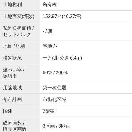
土地権利
所有権
土地面積(坪数)
152.97㎡(46.27坪)
私道負担面積 /
- / 無
セットバック
地目 / 地勢
宅地 / -
接道状況
一方(北 公道 6.4m)
建ぺい率 /
60% / 200%
容積率
用途地域
第一種住居
都市計画
市街化区域
階建
2階建
総区画数 /
3区画 / 3区画
販売区画数