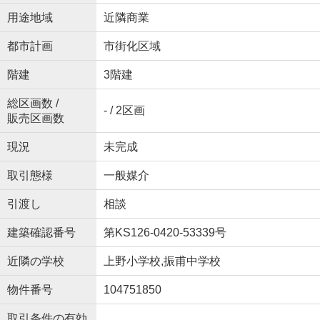
用途地域
近隣商業
都市計画
市街化区域
階建
3階建
総区画数 /
- / 2区画
販売区画数
現況
未完成
取引態様
一般媒介
引渡し
相談
建築確認番号
第KS126-0420-53339号
近隣の学校
上野小学校,振甫中学校
物件番号
104751850
取引条件の有効