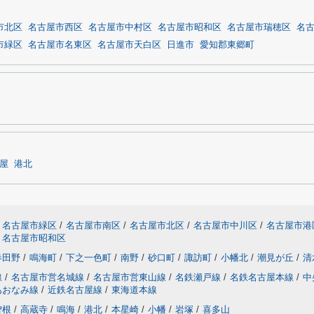
市北区
名古屋市西区
名古屋市中村区
名古屋市昭和区
名古屋市瑞穂区
名
市緑区
名古屋市名東区
名古屋市天白区
日進市
愛知郡東郷町
屋
港北
名古屋市緑区
/
名古屋市南区
/
名古屋市北区
/
名古屋市中川区
/
名古屋市港
名古屋市昭和区
春田野
/
鳴海町
/
下之一色町
/
南野
/
砂口町
/
諏訪町
/
小幡北
/
潮見が丘
/
清
線
/
名古屋市営名城線
/
名古屋市営東山線
/
名鉄瀬戸線
/
名鉄名古屋本線
/
中
あおなみ線
/
近鉄名古屋線
/
東海道本線
曽根
/
高蔵寺
/
鳴海
/
港北
/
本星崎
/
小幡
/
岩塚
/
喜多山