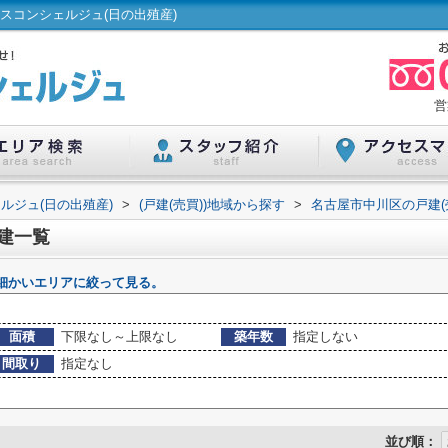
スコンシェルジュ(日の出殖産)
営
ルジュ(日の出殖産)
>
(戸建(売買))地域から探す
>
名古屋市中川区の戸建(
戸建一覧
細かいエリアに絞って見る。
面積
下限なし～上限なし
築年数
指定しない
間取り
指定なし
並び順：