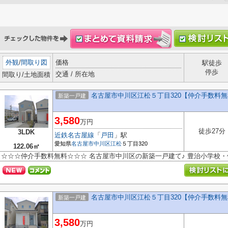
外観
/
間取り図
価格
駅徒歩
停歩
交通 / 所在地
間取り/土地面積
名古屋市中川区江松５丁目320【仲介手数料
新築一戸建
3,580
万円
徒歩27分
3LDK
近鉄名古屋線
「
戸田
」駅
愛知県
名古屋市中川区
江松
５丁目320
122.06㎡
☆☆☆仲介手数料無料☆☆☆ 名古屋市中川区の新築一戸建て♪ 豊治小学校
名古屋市中川区江松５丁目320【仲介手数料
新築一戸建
3,580
万円