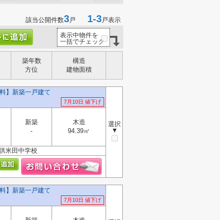
3
1-3
該当公開件数
戸
戸表示
表示中物件を
一括でチェック
築年数
構造
方位
建物面積
無料】新築一戸建て
7月10日 値下げ
新築
木造
選択
▼
-
94.39㎡
・供米田中学校
無料】新築一戸建て
7月10日 値下げ