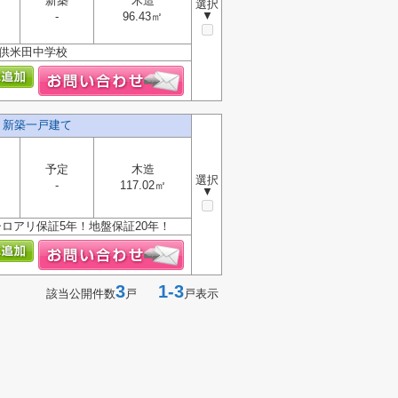
新築
木造
選択
▼
-
96.43㎡
・供米田中学校
】新築一戸建て
予定
木造
選択
-
117.02㎡
▼
ロアリ保証5年！地盤保証20年！
3
1-3
該当公開件数
戸
戸表示