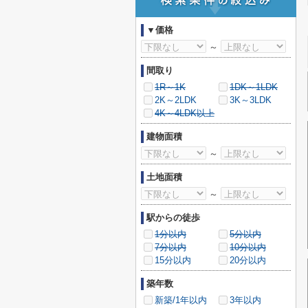
▼価格
～
間取り
1R～1K
1DK～1LDK
2K～2LDK
3K～3LDK
4K～4LDK以上
建物面積
～
土地面積
～
駅からの徒歩
1分以内
5分以内
7分以内
10分以内
15分以内
20分以内
築年数
新築/1年以内
3年以内