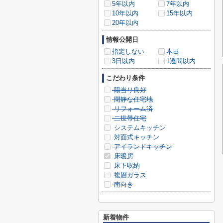
5年以内
7年以内
10年以内
15年以内
20年以内
情報公開日
指定しない
本日
3日以内
1週間以内
こだわり条件
陽当り良好
閑静な住宅地
リフォーム済
二世帯住宅
システムキッチン
対面式キッチン
アイランドキッチン
床暖房
床下収納
複層ガラス
南向き
新着物件