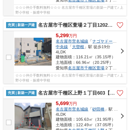
愛知県
名古屋市千種区
萱場
２丁目1202
☆☆☆仲介手数料無料☆☆☆ 名古屋市千種区萱場の新築一戸建て♪ 上
野小学校・振甫中学校
名古屋市千種区萱場２丁目1202【仲介手数料無料】新築一戸建て 2号棟
売買 | 新築一戸建
5,299
万
円
名古屋市営名城線
「
ナゴヤドーム前矢田
中央線
「
大曽根
」駅 徒歩19分
4LDK
建物面積：116.21㎡（35.15坪）
土地面積：66.96㎡（20.25坪）
愛知県
名古屋市千種区
萱場
２丁目1202
☆☆☆仲介手数料無料☆☆☆ 名古屋市千種区萱場の新築一戸建て♪ 上
野小学校・振甫中学校
名古屋市千種区上野１丁目603【仲介手数料無料】新築一戸建て 1号棟
売買 | 新築一戸建
5,699
万
円
名古屋市営名城線
「
砂田橋
」駅 徒歩12分
4LDK
建物面積：105.63㎡（31.95坪）
土地面積：122.49㎡（37.05坪）