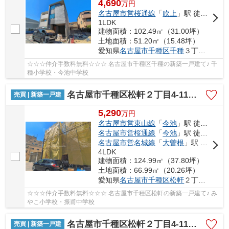
4,690
万
円
名古屋市営桜通線
「
吹上
」駅 徒歩5分
1LDK
建物面積：102.49㎡（31.00坪）
土地面積：51.20㎡（15.48坪）
愛知県
名古屋市千種区
千種
３丁目312
☆☆☆仲介手数料無料☆☆☆ 名古屋市千種区千種の新築一戸建て♪ 千
種小学校・今池中学校
名古屋市千種区松軒２丁目4-11【仲介手数料無料】新築一戸建て 1号棟
売買 | 新築一戸建
5,290
万
円
名古屋市営東山線
「
今池
」駅 徒歩17分
名古屋市営桜通線
「
今池
」駅 徒歩17分
名古屋市営名城線
「
大曽根
」駅 徒歩20分
4LDK
建物面積：124.99㎡（37.80坪）
土地面積：66.99㎡（20.26坪）
愛知県
名古屋市千種区
松軒
２丁目4-11
☆☆☆仲介手数料無料☆☆☆ 名古屋市千種区松軒の新築一戸建て♪ み
やこ小学校・振甫中学校
名古屋市千種区松軒２丁目4-11【仲介手数料無料】新築一戸建て 2号棟
売買 | 新築一戸建