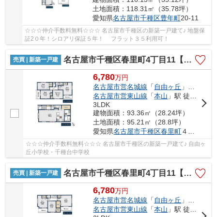
土地面積：118.31㎡（35.78坪）
愛知県
名古屋市千種区
豊年町
20-11
☆☆☆仲介手数料無料☆☆☆ 名古屋市千種区の新築一戸建て♪ 地盤保
証2０年！シロアリ保証５年！ フラット３５利用可！
名古屋市千種区春里町4丁目11【仲介手数料無料】新築一戸建て 1号棟
売買 | 新築一戸建
6,780
万
円
名古屋市営名城線
「
自由ヶ丘
」駅 徒歩9分
名古屋市営東山線
「
本山
」駅 徒歩10分
3LDK
建物面積：93.36㎡（28.24坪）
土地面積：95.21㎡（28.8坪）
愛知県
名古屋市千種区
春里町
４丁目11
☆☆☆仲介手数料無料☆☆☆ 名古屋市千種区の新築一戸建て♪ 自由ヶ
丘小学校・千種台中学校
名古屋市千種区春里町4丁目11【仲介手数料無料】新築一戸建て 2号棟
売買 | 新築一戸建
6,780
万
円
名古屋市営名城線
「
自由ヶ丘
」駅 徒歩9分
名古屋市営東山線
「
本山
」駅 徒歩10分