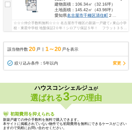
建物面積：106.34㎡（32.16坪）
土地面積：145.42㎡（43.98坪）
愛知県
名古屋市千種区
清住町
２丁目35-29
☆☆☆仲介手数料無料☆☆☆ 名古屋市千種区の新築一戸建て♪ 東山小学
校・東星中学校 地盤保証2０年！シロアリ保証５年！ フラット３５利
用可！
20
1～20
該当物件数
戸
戸を表示
変更
絞り込み条件：
5年以内
ハウスコンシェルジュ
が
3
選ばれる
つの理由
初期費用を抑えられる
新築戸建ての仲介手数料を無料で購入できます。
本サイトに掲載されていない物件でも初期費用を無料にできるケースがござい
ますので気軽にお問い合わせください。