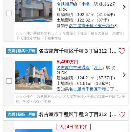
名鉄瀬戸線
「
小幡
」駅 徒歩22分
4LDK
建物面積：102.67㎡（31.05坪）
土地面積：122.32㎡（37坪）
愛知県
名古屋市千種区
東千種台
813
☆☆☆仲介手数料無料☆☆☆ 名古屋市千種区千種台の新築一戸建て♪
千代田橋小学校・千種中学校
名古屋市千種区千種３丁目312【仲介手数料無料】新築一戸建て 2号棟
売買 | 新築一戸建
5,490
万
円
名古屋市営桜通線
「
吹上
」駅 徒歩5分
2LDK
建物面積：124.21㎡（37.57坪）
土地面積：61.51㎡（18.6坪）
愛知県
名古屋市千種区
千種
３丁目312
☆☆☆仲介手数料無料☆☆☆ 名古屋市千種区千種の新築一戸建て♪ 千
種小学校・今池中学校
名古屋市千種区千種３丁目312【仲介手数料無料】新築一戸建て 3号棟
売買 | 新築一戸建
8月4日 値下げ