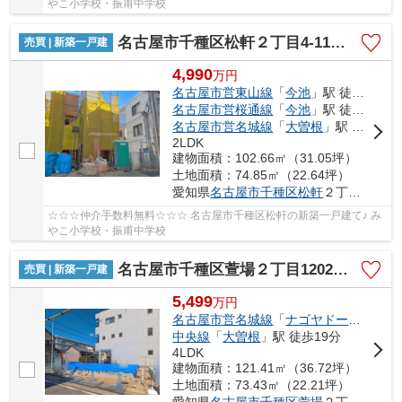
やこ小学校・振甫中学校
名古屋市千種区松軒２丁目4-11【仲介手数料無料】新築一戸建て 4号棟
売買 | 新築一戸建
4,990
万
円
名古屋市営東山線
「
今池
」駅 徒歩17分
名古屋市営桜通線
「
今池
」駅 徒歩17分
名古屋市営名城線
「
大曽根
」駅 徒歩20分
2LDK
建物面積：102.66㎡（31.05坪）
土地面積：74.85㎡（22.64坪）
愛知県
名古屋市千種区
松軒
２丁目4-11
☆☆☆仲介手数料無料☆☆☆ 名古屋市千種区松軒の新築一戸建て♪ み
やこ小学校・振甫中学校
名古屋市千種区萱場２丁目1202【仲介手数料無料】新築一戸建て 1号棟
売買 | 新築一戸建
5,499
万
円
名古屋市営名城線
「
ナゴヤドーム前矢田
中央線
「
大曽根
」駅 徒歩19分
4LDK
建物面積：121.41㎡（36.72坪）
土地面積：73.43㎡（22.21坪）