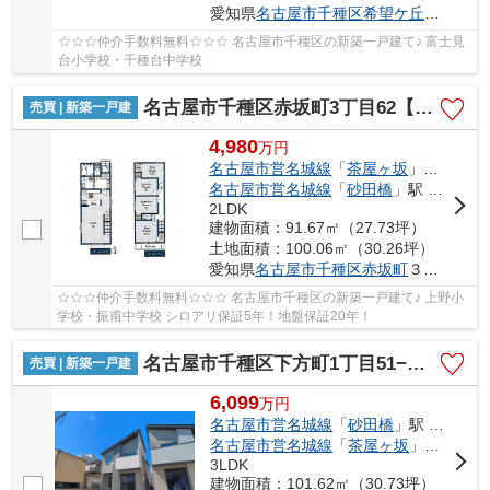
愛知県
名古屋市千種区
希望ケ丘
３丁目8-
☆☆☆仲介手数料無料☆☆☆ 名古屋市千種区の新築一戸建て♪ 富士見
台小学校・千種台中学校
名古屋市千種区赤坂町3丁目62【仲介手数料無料】新築一戸建て
売買 | 新築一戸建
4,980
万
円
名古屋市営名城線
「
茶屋ヶ坂
」駅 徒歩10分
名古屋市営名城線
「
砂田橋
」駅 徒歩13分
2LDK
建物面積：91.67㎡（27.73坪）
土地面積：100.06㎡（30.26坪）
愛知県
名古屋市千種区
赤坂町
３丁目62
☆☆☆仲介手数料無料☆☆☆ 名古屋市千種区の新築一戸建て♪ 上野小
学校・振甫中学校 シロアリ保証5年！地盤保証20年！
名古屋市千種区下方町1丁目51−1【仲介手数料無料】新築一戸建て 1号棟
売買 | 新築一戸建
6,099
万
円
名古屋市営名城線
「
砂田橋
」駅 徒歩11分
名古屋市営名城線
「
茶屋ヶ坂
」駅 徒歩13分
3LDK
建物面積：101.62㎡（30.73坪）