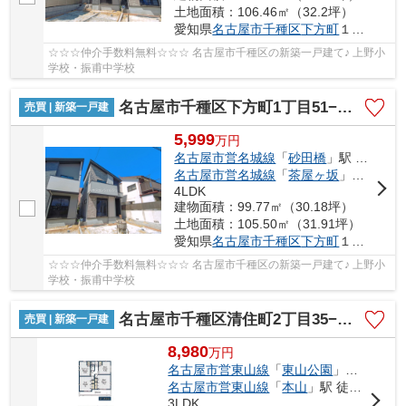
土地面積：106.46㎡（32.2坪）
愛知県
名古屋市千種区
下方町
１丁目51-1
☆☆☆仲介手数料無料☆☆☆ 名古屋市千種区の新築一戸建て♪ 上野小
学校・振甫中学校
名古屋市千種区下方町1丁目51−1【仲介手数料無料】新築一戸建て 2号棟
売買 | 新築一戸建
5,999
万
円
名古屋市営名城線
「
砂田橋
」駅 徒歩11分
名古屋市営名城線
「
茶屋ヶ坂
」駅 徒歩13分
4LDK
建物面積：99.77㎡（30.18坪）
土地面積：105.50㎡（31.91坪）
愛知県
名古屋市千種区
下方町
１丁目51-1
☆☆☆仲介手数料無料☆☆☆ 名古屋市千種区の新築一戸建て♪ 上野小
学校・振甫中学校
名古屋市千種区清住町2丁目35−29【仲介手数料無料】新築一戸建て
売買 | 新築一戸建
8,980
万
円
名古屋市営東山線
「
東山公園
」駅 徒歩7分
名古屋市営東山線
「
本山
」駅 徒歩11分
3LDK