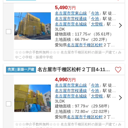
5,490
万
円
名古屋市営東山線
「
今池
」駅 徒歩17分
名古屋市営桜通線
「
今池
」駅 徒歩17分
名古屋市営名城線
「
大曽根
」駅 徒歩20分
3LDK
建物面積：117.75㎡（35.61坪）
土地面積：66.79㎡（20.2坪）
愛知県
名古屋市千種区
松軒
２丁目4-11
☆☆☆仲介手数料無料☆☆☆ 名古屋市千種区松軒の新築一戸建て♪ み
やこ小学校・振甫中学校
名古屋市千種区松軒２丁目4-11【仲介手数料無料】新築一戸建て 3号棟
売買 | 新築一戸建
4,990
万
円
名古屋市営東山線
「
今池
」駅 徒歩17分
名古屋市営桜通線
「
今池
」駅 徒歩17分
名古屋市営名城線
「
大曽根
」駅 徒歩20分
3LDK
建物面積：97.79㎡（29.58坪）
土地面積：72.80㎡（22.02坪）
愛知県
名古屋市千種区
松軒
２丁目4-11
☆☆☆仲介手数料無料☆☆☆ 名古屋市千種区松軒の新築一戸建て♪ み