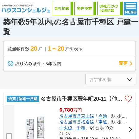
築年数5年以内,の名古屋市千種区 戸建一
覧
20
1～20
該当物件数
戸
戸を表示
変更
絞り込み条件：
5年以内
名古屋市千種区豊年町20-11【仲介手数料無料】新築一戸建て
売買 | 新築一戸建
6,780
万
円
名古屋市営東山線
「
今池
」駅 徒歩10分
名古屋市営桜通線
「
車道
」駅 徒歩10分
中央線
「
千種
」駅 徒歩10分
4LDK
建物面積：116.13㎡（35.12坪）