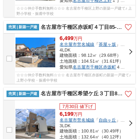
愛知県
名古屋市千種区
上野
１丁目603
☆☆☆仲介手数料無料☆☆☆ 名古屋市千種区上野の新築一戸建て♪ 上
野小学校・振甫中学校
名古屋市千種区赤坂町４丁目85-5【仲介手数料無料】新築一戸建て 1号棟
売買 | 新築一戸建
6,499
万
円
名古屋市営名城線
「
茶屋ヶ坂
」駅 徒歩10分
4LDK
建物面積：98.12㎡（29.68坪）
土地面積：104.51㎡（31.61坪）
愛知県
名古屋市千種区
赤坂町
４丁目85-5
☆☆☆仲介手数料無料☆☆☆ 名古屋市千種区赤坂町の新築一戸建て♪
上野小学校・振甫中学校
名古屋市千種区希望ケ丘３丁目8-11【仲介手数料無料】新築一戸建て
売買 | 新築一戸建
7月30日 値下げ
6,199
万
円
名古屋市営名城線
「
自由ヶ丘
」駅 徒歩11分
3LDK
建物面積：100.81㎡（30.49坪）
土地面積：132.64㎡（40.12坪）