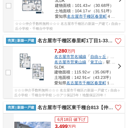
3LDK
建物面積：101.43㎡（30.68坪）
土地面積：104.17㎡（31.51坪）
愛知県
名古屋市千種区
春里町
４丁目11
☆☆☆仲介手数料無料☆☆☆ 名古屋市千種区の新築一戸建て♪ 自由ヶ
丘小学校・千種台中学校
名古屋市千種区春里町1丁目1-33【仲介手数料無料】新築一戸建て
売買 | 新築一戸建
7,280
万
円
名古屋市営名城線
「
自由ヶ丘
」駅 徒歩11分
名古屋市営東山線
「
覚王山
」駅 徒歩17分
5LDK
建物面積：115.92㎡（35.06坪）
土地面積：142.91㎡（43.23坪）
愛知県
名古屋市千種区
春里町
１丁目1-33
☆☆☆仲介手数料無料☆☆☆ 名古屋市千種区の新築一戸建て♪ 自由ヶ
丘小学校・千種台中学校 シロアリ保証5年！地盤保証20年！
名古屋市千種区東千種台813【仲介手数料無料】新築一戸建て
売買 | 新築一戸建
6月18日 値下げ
3,499
万
円