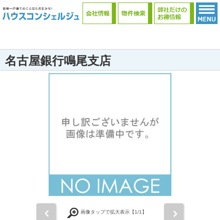
名古屋銀行鳴尾支店
前
次
画像タップで拡大表示【
1
/1】