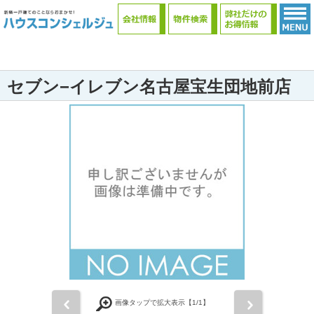
セブン−イレブン名古屋宝生団地前店
前
次
画像タップで拡大表示【
1
/1】