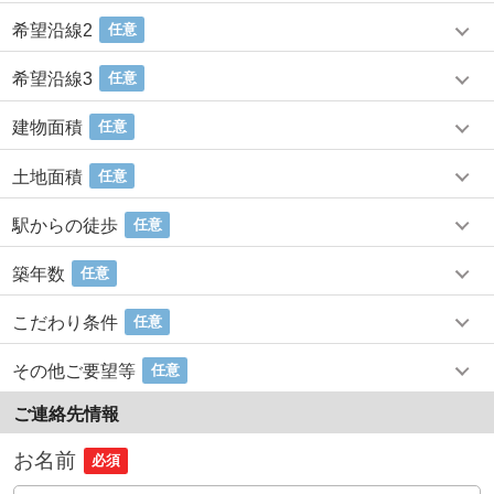
希望沿線2
任意
希望沿線3
任意
建物面積
任意
土地面積
任意
駅からの徒歩
任意
築年数
任意
こだわり条件
任意
その他ご要望等
任意
ご連絡先情報
お名前
必須