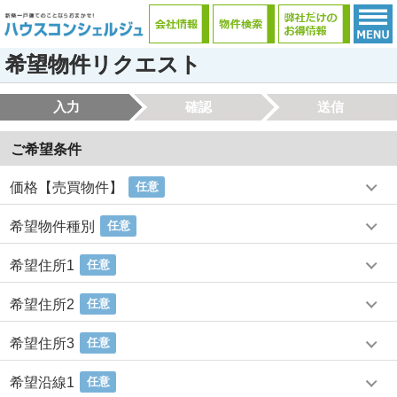
希望物件リクエスト
入力
確認
送信
ご希望条件
価格【売買物件】
任意
希望物件種別
任意
希望住所1
任意
希望住所2
任意
希望住所3
任意
希望沿線1
任意