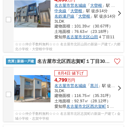
名古屋市営名城線
「
大曽根
」駅 徒歩14分
中央線
「
大曽根
」駅 徒歩14分
名鉄瀬戸線
「
大曽根
」駅 徒歩14分
3LDK
建物面積：101.39㎡（30.67坪）
土地面積：76.63㎡（23.18坪）
愛知県
名古屋市北区
山田
４丁目11
☆☆☆仲介手数料無料☆☆☆ 名古屋市北区山田の新築一戸建て♪ 六郷
北小学校・大曽根中学校
名古屋市北区西志賀町１丁目30【仲介手数料無料】新築一戸建て 1号棟
売買 | 新築一戸建
8月4日 値下げ
4,799
万
円
名古屋市営名城線
「
黒川
」駅 徒歩14分
3LDK
建物面積：116.75㎡（35.31坪）
土地面積：92.97㎡（28.12坪）
愛知県
名古屋市北区
西志賀町
１丁目30
☆☆☆仲介手数料無料☆☆☆ 名古屋市北区志賀町の新築一戸建て♪ 金
城小学校・志賀中学校