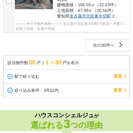
建物面積：106.55㎡（32.23坪）
土地面積：67.99㎡（20.56坪）
愛知県
名古屋市北区
東水切町
２丁目14
☆☆☆仲介手数料無料☆☆☆ 名古屋市北区東水切町の新築一戸建て♪
杉村小学校・若葉中学校
次の30件へ
55
1～30
該当物件数
戸
戸を表示
駅で絞り込む
変更
変更
絞り込み条件：
3年以内
ハウスコンシェルジュ
が
3
選ばれる
つの理由