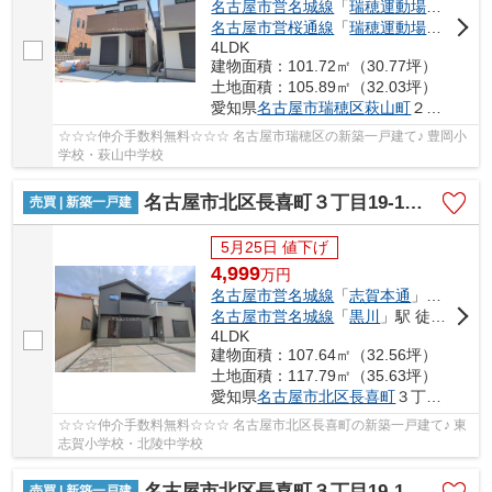
名古屋市営名城線
「
瑞穂運動場東
」駅 徒
名古屋市営桜通線
「
瑞穂運動場西
」駅 徒
4LDK
建物面積：101.72㎡（30.77坪）
土地面積：105.89㎡（32.03坪）
愛知県
名古屋市瑞穂区
萩山町
２丁目17
☆☆☆仲介手数料無料☆☆☆ 名古屋市瑞穂区の新築一戸建て♪ 豊岡小
学校・萩山中学校
名古屋市北区長喜町３丁目19-1【仲介手数料無料】新築一戸建て 1号棟
売買 | 新築一戸建
5月25日 値下げ
4,999
万
円
名古屋市営名城線
「
志賀本通
」駅 徒歩13分
名古屋市営名城線
「
黒川
」駅 徒歩15分
4LDK
建物面積：107.64㎡（32.56坪）
土地面積：117.79㎡（35.63坪）
愛知県
名古屋市北区
長喜町
３丁目19-1
☆☆☆仲介手数料無料☆☆☆ 名古屋市北区長喜町の新築一戸建て♪ 東
志賀小学校・北陵中学校
名古屋市北区長喜町３丁目19-1【仲介手数料無料】新築一戸建て 2号棟
売買 | 新築一戸建