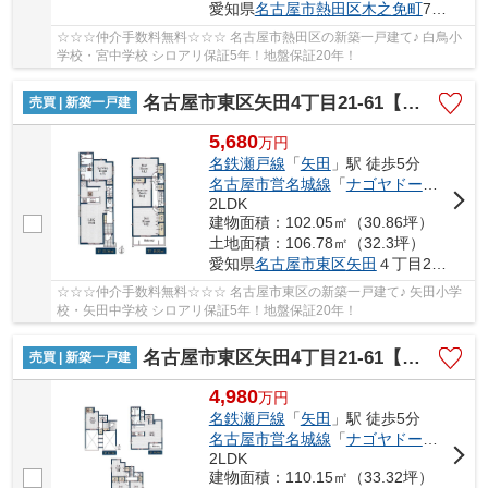
愛知県
名古屋市熱田区
木之免町
710
☆☆☆仲介手数料無料☆☆☆ 名古屋市熱田区の新築一戸建て♪ 白鳥小
学校・宮中学校 シロアリ保証5年！地盤保証20年！
名古屋市東区矢田4丁目21-61【仲介手数料無料】新築一戸建て 1号棟
売買 | 新築一戸建
5,680
万
円
名鉄瀬戸線
「
矢田
」駅 徒歩5分
名古屋市営名城線
「
ナゴヤドーム前矢田
2LDK
建物面積：102.05㎡（30.86坪）
土地面積：106.78㎡（32.3坪）
愛知県
名古屋市東区
矢田
４丁目21-61
☆☆☆仲介手数料無料☆☆☆ 名古屋市東区の新築一戸建て♪ 矢田小学
校・矢田中学校 シロアリ保証5年！地盤保証20年！
名古屋市東区矢田4丁目21-61【仲介手数料無料】新築一戸建て 2号棟
売買 | 新築一戸建
4,980
万
円
名鉄瀬戸線
「
矢田
」駅 徒歩5分
名古屋市営名城線
「
ナゴヤドーム前矢田
2LDK
建物面積：110.15㎡（33.32坪）