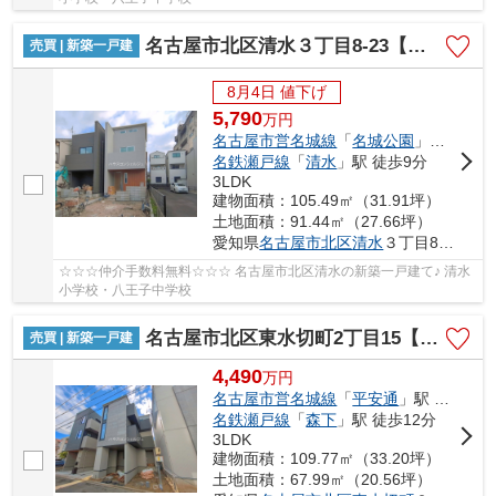
名古屋市北区清水３丁目8-23【仲介手数料無料】新築一戸建て 2号棟
売買 | 新築一戸建
8月4日 値下げ
5,790
万
円
名古屋市営名城線
「
名城公園
」駅 徒歩8分
名鉄瀬戸線
「
清水
」駅 徒歩9分
3LDK
建物面積：105.49㎡（31.91坪）
土地面積：91.44㎡（27.66坪）
愛知県
名古屋市北区
清水
３丁目8-23
☆☆☆仲介手数料無料☆☆☆ 名古屋市北区清水の新築一戸建て♪ 清水
小学校・八王子中学校
名古屋市北区東水切町2丁目15【仲介手数料無料】新築一戸建て 1号棟
売買 | 新築一戸建
4,490
万
円
名古屋市営名城線
「
平安通
」駅 徒歩10分
名鉄瀬戸線
「
森下
」駅 徒歩12分
3LDK
建物面積：109.77㎡（33.20坪）
土地面積：67.99㎡（20.56坪）