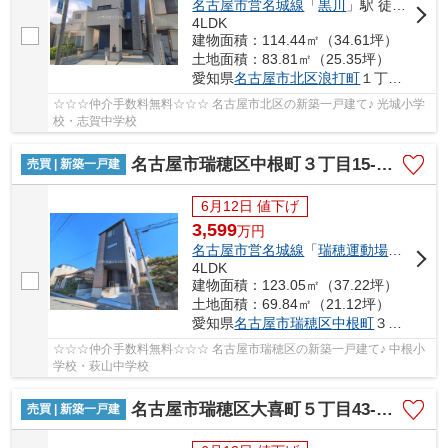
名古屋市営名城線
「
黒川
」駅 徒歩13分
4LDK
建物面積：114.44㎡（34.61坪）
土地面積：83.81㎡（25.35坪）
愛知県
名古屋市北区
浪打町
１丁目37-4
☆☆☆仲介手数料無料☆☆☆ 名古屋市北区の新築一戸建て♪ 光城小学
校・志賀中学校
名古屋市瑞穂区中根町３丁目15-3【仲介手数料無料】新築一戸建て
売買 | 新築一戸建
6月12日 値下げ
3,599
万
円
名古屋市営名城線
「
瑞穂運動場東
」駅 徒
4LDK
建物面積：123.05㎡（37.22坪）
土地面積：69.84㎡（21.12坪）
愛知県
名古屋市瑞穂区
中根町
３丁目15-3
☆☆☆仲介手数料無料☆☆☆ 名古屋市瑞穂区の新築一戸建て♪ 中根小
学校・萩山中学校
名古屋市瑞穂区大喜町５丁目43-1【仲介手数料無料】新築一戸建て
売買 | 新築一戸建