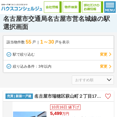
名古屋市交通局名古屋市営名城線の駅
選択画面
55
1～30
該当物件数
戸
戸を表示
駅で絞り込む
変更
変更
絞り込み条件：
3年以内
名古屋市瑞穂区萩山町２丁目17【仲介手数料無料】新築戸建て
売買 | 新築一戸建
10月16日 値下げ
5,499
万
円