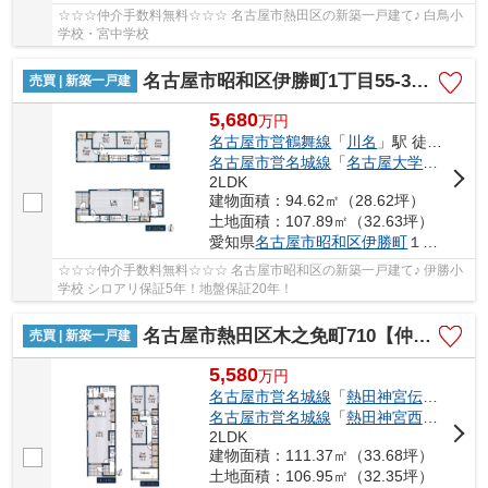
☆☆☆仲介手数料無料☆☆☆ 名古屋市熱田区の新築一戸建て♪ 白鳥小
学校・宮中学校
名古屋市昭和区伊勝町1丁目55-3【仲介手数料無料】新築一戸建て
売買 | 新築一戸建
5,680
万
円
名古屋市営鶴舞線
「
川名
」駅 徒歩13分
名古屋市営名城線
「
名古屋大学
」駅 徒歩
2LDK
建物面積：94.62㎡（28.62坪）
土地面積：107.89㎡（32.63坪）
愛知県
名古屋市昭和区
伊勝町
１丁目55-1
☆☆☆仲介手数料無料☆☆☆ 名古屋市昭和区の新築一戸建て♪ 伊勝小
学校 シロアリ保証5年！地盤保証20年！
名古屋市熱田区木之免町710【仲介手数料無料】新築一戸建て
売買 | 新築一戸建
5,580
万
円
名古屋市営名城線
「
熱田神宮伝馬町
」駅
名古屋市営名城線
「
熱田神宮西
」駅 徒歩
2LDK
建物面積：111.37㎡（33.68坪）
土地面積：106.95㎡（32.35坪）