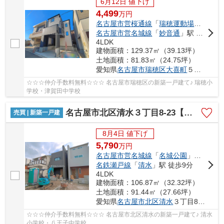
6月12日 値下げ
4,499
万
円
名古屋市営桜通線
「
瑞穂運動場西
」駅 徒
名古屋市営名城線
「
妙音通
」駅 徒歩15分
4LDK
建物面積：129.37㎡（39.13坪）
土地面積：81.83㎡（24.75坪）
愛知県
名古屋市瑞穂区
大喜町
５丁目43-1
☆☆☆仲介手数料無料☆☆☆ 名古屋市瑞穂区の新築一戸建て♪ 瑞穂小
学校・津賀田中学校
名古屋市北区清水３丁目8-23【仲介手数料無料】新築一戸建て 1号棟
売買 | 新築一戸建
8月4日 値下げ
5,790
万
円
名古屋市営名城線
「
名城公園
」駅 徒歩8分
名鉄瀬戸線
「
清水
」駅 徒歩9分
4LDK
建物面積：106.87㎡（32.32坪）
土地面積：91.44㎡（27.66坪）
愛知県
名古屋市北区
清水
３丁目8-23
☆☆☆仲介手数料無料☆☆☆ 名古屋市北区清水の新築一戸建て♪ 清水
小学校・八王子中学校