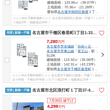
建物面積：125.86㎡（38.07坪）
土地面積：70.36㎡（21.28坪）
愛知県
名古屋市熱田区
旗屋
２丁目16-9
☆☆☆仲介手数料無料☆☆☆ 名古屋市熱田区の新築一戸建て♪ シロア
リ保証5年！地盤保証20年！
名古屋市千種区春里町1丁目1-33【仲介手数料無料】新築一戸建て
売買 | 新築一戸建
7,280
万
円
名古屋市営名城線
「
自由ヶ丘
」駅 徒歩11分
名古屋市営東山線
「
覚王山
」駅 徒歩17分
5LDK
建物面積：115.92㎡（35.06坪）
土地面積：142.91㎡（43.23坪）
愛知県
名古屋市千種区
春里町
１丁目1-33
☆☆☆仲介手数料無料☆☆☆ 名古屋市千種区の新築一戸建て♪ 自由ヶ
丘小学校・千種台中学校 シロアリ保証5年！地盤保証20年！
名古屋市北区浪打町１丁目37-4【仲介手数料無料】新築一戸建て
売買 | 新築一戸建
7月30日 値下げ
4,299
万
円