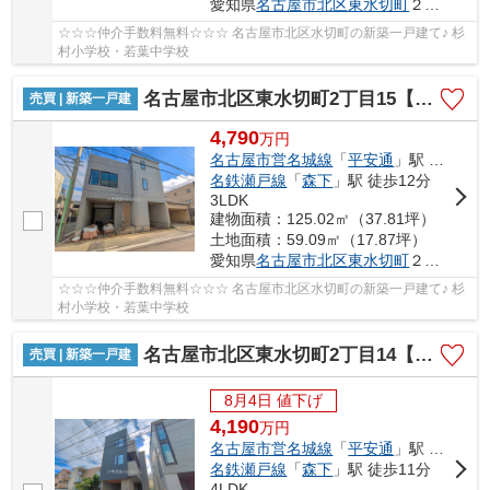
愛知県
名古屋市北区
東水切町
２丁目15
☆☆☆仲介手数料無料☆☆☆ 名古屋市北区水切町の新築一戸建て♪ 杉
村小学校・若葉中学校
名古屋市北区東水切町2丁目15【仲介手数料無料】新築一戸建て 2号棟
売買 | 新築一戸建
4,790
万
円
名古屋市営名城線
「
平安通
」駅 徒歩10分
名鉄瀬戸線
「
森下
」駅 徒歩12分
3LDK
建物面積：125.02㎡（37.81坪）
土地面積：59.09㎡（17.87坪）
愛知県
名古屋市北区
東水切町
２丁目15
☆☆☆仲介手数料無料☆☆☆ 名古屋市北区水切町の新築一戸建て♪ 杉
村小学校・若葉中学校
名古屋市北区東水切町2丁目14【仲介手数料無料】新築一戸建て
売買 | 新築一戸建
8月4日 値下げ
4,190
万
円
名古屋市営名城線
「
平安通
」駅 徒歩10分
名鉄瀬戸線
「
森下
」駅 徒歩11分
4LDK