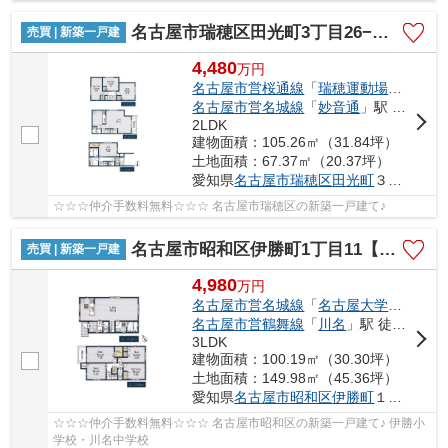
名古屋市瑞穂区田光町3丁目26−1【仲介手数料無料】新築一戸建て
売買 | 新築一戸建
4,480
万
円
名古屋市営桜通線
「
瑞穂運動場西
」駅 
名古屋市営名城線
「
妙音通
」駅 徒歩13分
2LDK
建物面積：105.26㎡（31.84坪）
土地面積：67.37㎡（20.37坪）
愛知県
名古屋市瑞穂区
田光町
３丁目26−1
☆☆☆仲介手数料無料☆☆☆ 名古屋市瑞穂区の新築一戸建て♪
名古屋市昭和区伊勝町1丁目11【仲介手数料無料】新築一戸建て 1号棟
売買 | 新築一戸建
4,980
万
円
名古屋市営名城線
「
名古屋大学
」駅 徒歩
名古屋市営鶴舞線
「
川名
」駅 徒歩16分
3LDK
建物面積：100.19㎡（30.30坪）
土地面積：149.98㎡（45.36坪）
愛知県
名古屋市昭和区
伊勝町
１丁目11
☆☆☆仲介手数料無料☆☆☆ 名古屋市昭和区の新築一戸建て♪ 伊勝小
学校・川名中学校