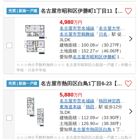
名古屋市昭和区伊勝町1丁目11【仲介手数料無料】新築一戸建て 2号棟
売買 | 新築一戸建
4,980
万
円
名古屋市営名城線
「
名古屋大学
」駅 徒歩
名古屋市営鶴舞線
「
川名
」駅 徒歩16分
3LDK
建物面積：100.08㎡（30.27坪）
土地面積：152.27㎡（46.06坪）
愛知県
名古屋市昭和区
伊勝町
１丁目11
☆☆☆仲介手数料無料☆☆☆ 名古屋市昭和区の新築一戸建て♪ 伊勝小
学校・川名中学校
名古屋市熱田区白鳥1丁目6-23【仲介手数料無料】新築一戸建て 1号棟
売買 | 新築一戸建
5,880
万
円
名古屋市営名城線
「
熱田神宮西
」駅 徒歩
東海道本線
「
熱田
」駅 徒歩12分
3LDK
建物面積：112.09㎡（33.90坪）
土地面積：126.90㎡（38.38坪）
愛知県
名古屋市熱田区
白鳥
１丁目6-23
☆☆☆仲介手数料無料☆☆☆ 名古屋市熱田区の新築一戸建て♪ 白鳥小