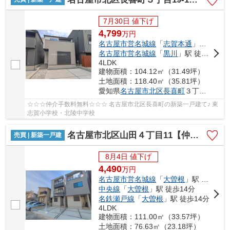
7月30日 値下げ
4,799
万
円
名古屋市営名城線
「
志賀本通
」駅 徒歩13分
名古屋市営名城線
「
黒川
」駅 徒歩15分
4LDK
建物面積：104.12㎡（31.49坪）
土地面積：118.40㎡（35.81坪）
愛知県
名古屋市北区
長喜町
３丁目19-1
☆☆☆仲介手数料無料☆☆☆ 名古屋市北区長喜町の新築一戸建て♪ 東
志賀小学校・北陵中学校
名古屋市北区山田４丁目11【仲介手数料無料】新築一戸建て 1号棟
売買 | 新築一戸建
8月4日 値下げ
4,490
万
円
名古屋市営名城線
「
大曽根
」駅 徒歩14分
中央線
「
大曽根
」駅 徒歩14分
名鉄瀬戸線
「
大曽根
」駅 徒歩14分
4LDK
建物面積：111.00㎡（33.57坪）
土地面積：76.63㎡（23.18坪）