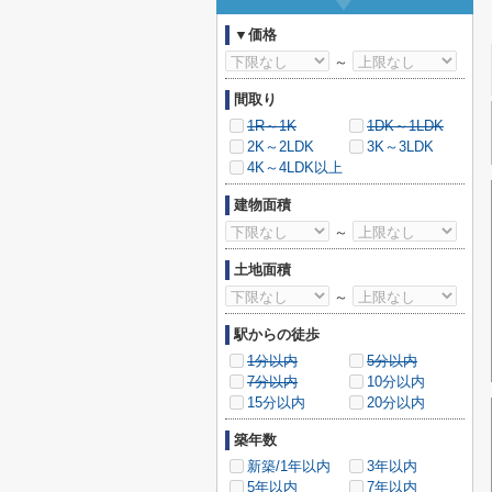
▼価格
～
間取り
1R～1K
1DK～1LDK
2K～2LDK
3K～3LDK
4K～4LDK以上
建物面積
～
土地面積
～
駅からの徒歩
1分以内
5分以内
7分以内
10分以内
15分以内
20分以内
築年数
新築/1年以内
3年以内
5年以内
7年以内