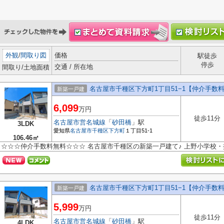
外観
/
間取り図
価格
駅徒歩
停歩
交通 / 所在地
間取り/土地面積
名古屋市千種区下方町1丁目51−1【仲介手数
新築一戸建
6,099
万円
徒歩11分
名古屋市営名城線
「
砂田橋
」駅
3LDK
愛知県
名古屋市千種区
下方町
１丁目51-1
106.46㎡
☆☆☆仲介手数料無料☆☆☆ 名古屋市千種区の新築一戸建て♪ 上野小学校
名古屋市千種区下方町1丁目51−1【仲介手数
新築一戸建
5,999
万円
徒歩11分
名古屋市営名城線
「
砂田橋
」駅
4LDK