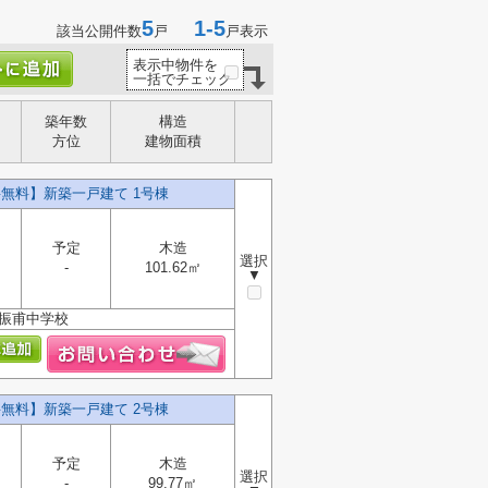
5
1-5
該当公開件数
戸
戸表示
表示中物件を
一括でチェック
築年数
構造
方位
建物面積
料無料】新築一戸建て 1号棟
予定
木造
選択
-
101.62㎡
▼
・振甫中学校
料無料】新築一戸建て 2号棟
予定
木造
選択
-
99.77㎡