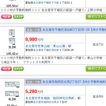
愛知県
名古屋市千種区
下方町
１丁目51-1
105.50㎡
☆☆☆仲介手数料無料☆☆☆ 名古屋市千種区の新築一戸建て♪ 上野小学校
名古屋市千種区清住町2丁目35−29【仲介手
新築一戸建
8,980
万円
徒歩7分
名古屋市営東山線
「
東山公園
」駅
3LDK
愛知県
名古屋市千種区
清住町
２丁目35-29
145.42㎡
☆☆☆仲介手数料無料☆☆☆ 名古屋市千種区の新築一戸建て♪ 東山小学校・
リ保証５年！ フラット３５利用可！
名古屋市熱田区伝馬2丁目27【仲介手数料無料
新築一戸建
5,280
万円
徒歩8分
名古屋市営名城線
「
熱田神宮伝馬町
」駅
4LDK
愛知県
名古屋市熱田区
伝馬
２丁目27
97.94㎡