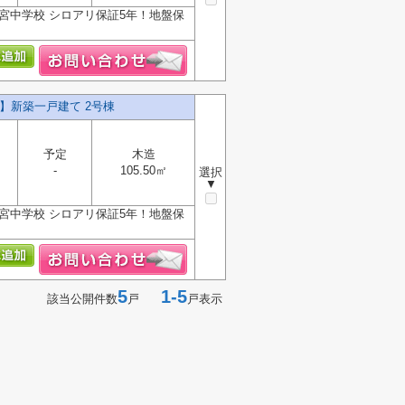
宮中学校 シロアリ保証5年！地盤保
】新築一戸建て 2号棟
予定
木造
-
105.50㎡
選択
▼
宮中学校 シロアリ保証5年！地盤保
5
1-5
該当公開件数
戸
戸表示