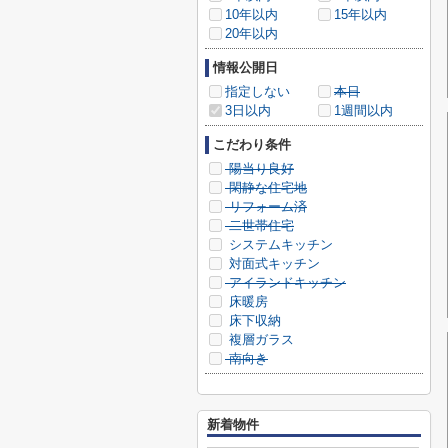
10年以内
15年以内
20年以内
情報公開日
指定しない
本日
3日以内
1週間以内
こだわり条件
陽当り良好
閑静な住宅地
リフォーム済
二世帯住宅
システムキッチン
対面式キッチン
アイランドキッチン
床暖房
床下収納
複層ガラス
南向き
新着物件