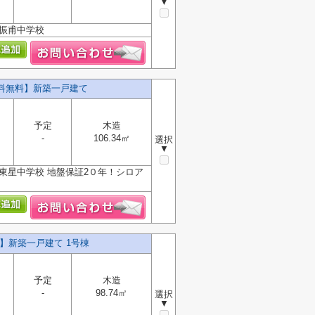
▼
・振甫中学校
数料無料】新築一戸建て
予定
木造
-
106.34㎡
選択
▼
東星中学校 地盤保証2０年！シロア
】新築一戸建て 1号棟
予定
木造
-
98.74㎡
選択
▼