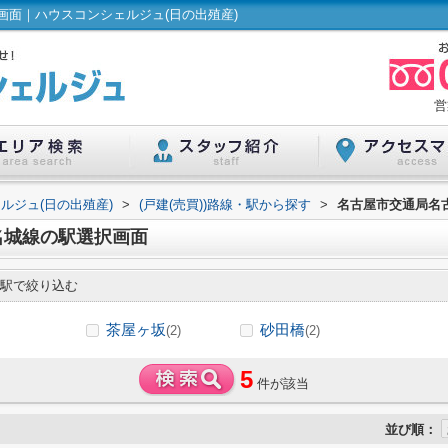
面｜ハウスコンシェルジュ(日の出殖産)
営
ルジュ(日の出殖産)
>
(戸建(売買))路線・駅から探す
>
名古屋市交通局名古
名城線の駅選択画面
駅で絞り込む
茶屋ヶ坂
砂田橋
(2)
(2)
5
件が該当
並び順：