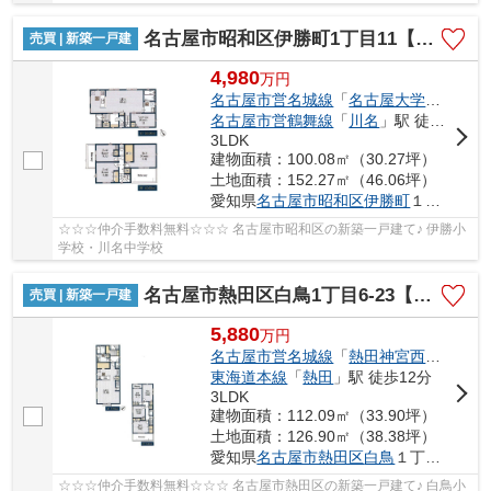
名古屋市昭和区伊勝町1丁目11【仲介手数料無料】新築一戸建て 2号棟
売買 | 新築一戸建
4,980
万
円
名古屋市営名城線
「
名古屋大学
」駅 徒歩
名古屋市営鶴舞線
「
川名
」駅 徒歩16分
3LDK
建物面積：100.08㎡（30.27坪）
土地面積：152.27㎡（46.06坪）
愛知県
名古屋市昭和区
伊勝町
１丁目11
☆☆☆仲介手数料無料☆☆☆ 名古屋市昭和区の新築一戸建て♪ 伊勝小
学校・川名中学校
名古屋市熱田区白鳥1丁目6-23【仲介手数料無料】新築一戸建て 1号棟
売買 | 新築一戸建
5,880
万
円
名古屋市営名城線
「
熱田神宮西
」駅 徒歩
東海道本線
「
熱田
」駅 徒歩12分
3LDK
建物面積：112.09㎡（33.90坪）
土地面積：126.90㎡（38.38坪）
愛知県
名古屋市熱田区
白鳥
１丁目6-23
☆☆☆仲介手数料無料☆☆☆ 名古屋市熱田区の新築一戸建て♪ 白鳥小