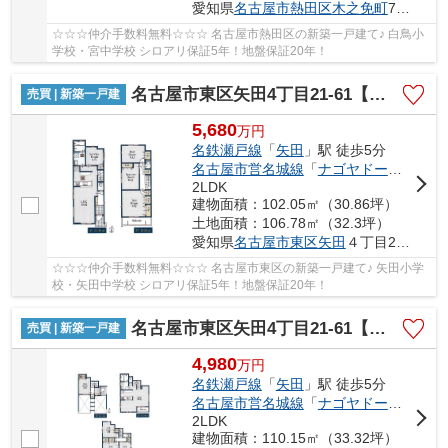
愛知県
名古屋市熱田区
木之免町
710
☆☆☆仲介手数料無料☆☆☆ 名古屋市熱田区の新築一戸建て♪ 白鳥小
学校・宮中学校 シロアリ保証5年！地盤保証20年！
名古屋市東区矢田4丁目21-61【仲介手数料無料】新築一戸建て 1号棟
売買 | 新築一戸建
5,680
万
円
名鉄瀬戸線
「
矢田
」駅 徒歩5分
名古屋市営名城線
「
ナゴヤドーム前矢田
2LDK
建物面積：102.05㎡（30.86坪）
土地面積：106.78㎡（32.3坪）
愛知県
名古屋市東区
矢田
４丁目21-61
☆☆☆仲介手数料無料☆☆☆ 名古屋市東区の新築一戸建て♪ 矢田小学
校・矢田中学校 シロアリ保証5年！地盤保証20年！
名古屋市東区矢田4丁目21-61【仲介手数料無料】新築一戸建て 2号棟
売買 | 新築一戸建
4,980
万
円
名鉄瀬戸線
「
矢田
」駅 徒歩5分
名古屋市営名城線
「
ナゴヤドーム前矢田
2LDK
建物面積：110.15㎡（33.32坪）