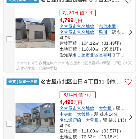
7月30日 値下げ
4,799
万
円
名古屋市営名城線
「
志賀本通
」駅 徒歩13分
名古屋市営名城線
「
黒川
」駅 徒歩15分
4LDK
建物面積：104.12㎡（31.49坪）
土地面積：118.40㎡（35.81坪）
愛知県
名古屋市北区
長喜町
３丁目19-1
☆☆☆仲介手数料無料☆☆☆ 名古屋市北区長喜町の新築一戸建て♪ 東
志賀小学校・北陵中学校
名古屋市北区山田４丁目11【仲介手数料無料】新築一戸建て 1号棟
売買 | 新築一戸建
8月4日 値下げ
4,490
万
円
名古屋市営名城線
「
大曽根
」駅 徒歩14分
中央線
「
大曽根
」駅 徒歩14分
名鉄瀬戸線
「
大曽根
」駅 徒歩14分
4LDK
建物面積：111.00㎡（33.57坪）
土地面積：76.63㎡（23.18坪）