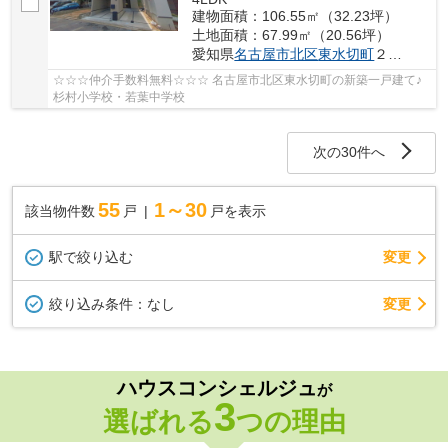
建物面積：106.55㎡（32.23坪）
土地面積：67.99㎡（20.56坪）
愛知県
名古屋市北区
東水切町
２丁目14
☆☆☆仲介手数料無料☆☆☆ 名古屋市北区東水切町の新築一戸建て♪
杉村小学校・若葉中学校
次の30件へ
55
1～30
該当物件数
戸
戸を表示
駅で絞り込む
変更
変更
絞り込み条件：
なし
ハウスコンシェルジュ
が
3
選ばれる
つの理由