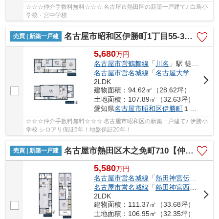
☆☆☆仲介手数料無料☆☆☆ 名古屋市熱田区の新築一戸建て♪ 白鳥小
学校・宮中学校
名古屋市昭和区伊勝町1丁目55-3【仲介手数料無料】新築一戸建て
売買 | 新築一戸建
5,680
万
円
名古屋市営鶴舞線
「
川名
」駅 徒歩13分
名古屋市営名城線
「
名古屋大学
」駅 徒歩
2LDK
建物面積：94.62㎡（28.62坪）
土地面積：107.89㎡（32.63坪）
愛知県
名古屋市昭和区
伊勝町
１丁目55-1
☆☆☆仲介手数料無料☆☆☆ 名古屋市昭和区の新築一戸建て♪ 伊勝小
学校 シロアリ保証5年！地盤保証20年！
名古屋市熱田区木之免町710【仲介手数料無料】新築一戸建て
売買 | 新築一戸建
5,580
万
円
名古屋市営名城線
「
熱田神宮伝馬町
」駅
名古屋市営名城線
「
熱田神宮西
」駅 徒歩
2LDK
建物面積：111.37㎡（33.68坪）
土地面積：106.95㎡（32.35坪）