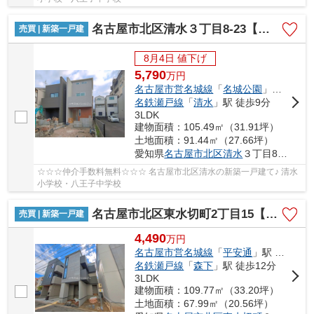
名古屋市北区清水３丁目8-23【仲介手数料無料】新築一戸建て 2号棟
売買 | 新築一戸建
8月4日 値下げ
5,790
万
円
名古屋市営名城線
「
名城公園
」駅 徒歩8分
名鉄瀬戸線
「
清水
」駅 徒歩9分
3LDK
建物面積：105.49㎡（31.91坪）
土地面積：91.44㎡（27.66坪）
愛知県
名古屋市北区
清水
３丁目8-23
☆☆☆仲介手数料無料☆☆☆ 名古屋市北区清水の新築一戸建て♪ 清水
小学校・八王子中学校
名古屋市北区東水切町2丁目15【仲介手数料無料】新築一戸建て 1号棟
売買 | 新築一戸建
4,490
万
円
名古屋市営名城線
「
平安通
」駅 徒歩10分
名鉄瀬戸線
「
森下
」駅 徒歩12分
3LDK
建物面積：109.77㎡（33.20坪）
土地面積：67.99㎡（20.56坪）