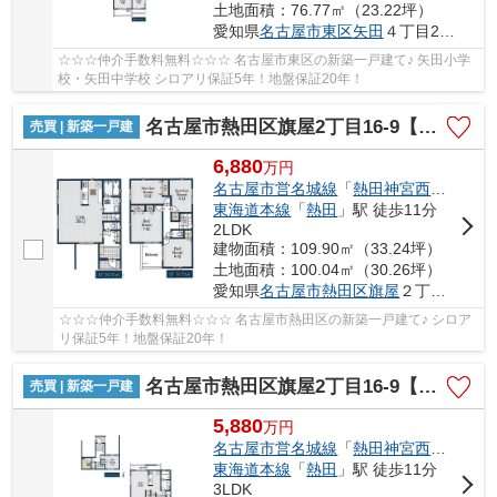
土地面積：76.77㎡（23.22坪）
愛知県
名古屋市東区
矢田
４丁目21-61
☆☆☆仲介手数料無料☆☆☆ 名古屋市東区の新築一戸建て♪ 矢田小学
校・矢田中学校 シロアリ保証5年！地盤保証20年！
名古屋市熱田区旗屋2丁目16-9【仲介手数料無料】新築一戸建て 1号棟
売買 | 新築一戸建
6,880
万
円
名古屋市営名城線
「
熱田神宮西
」駅 徒歩
東海道本線
「
熱田
」駅 徒歩11分
2LDK
建物面積：109.90㎡（33.24坪）
土地面積：100.04㎡（30.26坪）
愛知県
名古屋市熱田区
旗屋
２丁目16-9
☆☆☆仲介手数料無料☆☆☆ 名古屋市熱田区の新築一戸建て♪ シロア
リ保証5年！地盤保証20年！
名古屋市熱田区旗屋2丁目16-9【仲介手数料無料】新築一戸建て 4号棟
売買 | 新築一戸建
5,880
万
円
名古屋市営名城線
「
熱田神宮西
」駅 徒歩
東海道本線
「
熱田
」駅 徒歩11分
3LDK