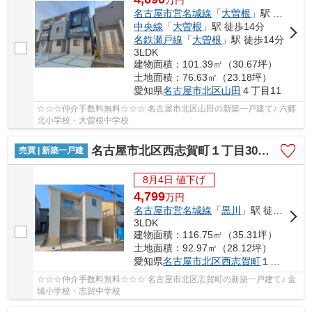
名古屋市営名城線
「
大曽根
」駅 徒歩14分
中央線
「
大曽根
」駅 徒歩14分
名鉄瀬戸線
「
大曽根
」駅 徒歩14分
3LDK
建物面積：101.39㎡（30.67坪）
土地面積：76.63㎡（23.18坪）
愛知県
名古屋市北区
山田
４丁目11
☆☆☆仲介手数料無料☆☆☆ 名古屋市北区山田の新築一戸建て♪ 六郷
北小学校・大曽根中学校
名古屋市北区西志賀町１丁目30【仲介手数料無料】新築一戸建て 1号棟
売買 | 新築一戸建
8月4日 値下げ
4,799
万
円
名古屋市営名城線
「
黒川
」駅 徒歩14分
3LDK
建物面積：116.75㎡（35.31坪）
土地面積：92.97㎡（28.12坪）
愛知県
名古屋市北区
西志賀町
１丁目30
☆☆☆仲介手数料無料☆☆☆ 名古屋市北区志賀町の新築一戸建て♪ 金
城小学校・志賀中学校