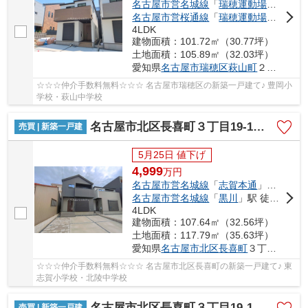
名古屋市営名城線
「
瑞穂運動場東
」駅 徒
名古屋市営桜通線
「
瑞穂運動場西
」駅 徒
4LDK
建物面積：101.72㎡（30.77坪）
土地面積：105.89㎡（32.03坪）
愛知県
名古屋市瑞穂区
萩山町
２丁目17
☆☆☆仲介手数料無料☆☆☆ 名古屋市瑞穂区の新築一戸建て♪ 豊岡小
学校・萩山中学校
名古屋市北区長喜町３丁目19-1【仲介手数料無料】新築一戸建て 1号棟
売買 | 新築一戸建
5月25日 値下げ
4,999
万
円
名古屋市営名城線
「
志賀本通
」駅 徒歩13分
名古屋市営名城線
「
黒川
」駅 徒歩15分
4LDK
建物面積：107.64㎡（32.56坪）
土地面積：117.79㎡（35.63坪）
愛知県
名古屋市北区
長喜町
３丁目19-1
☆☆☆仲介手数料無料☆☆☆ 名古屋市北区長喜町の新築一戸建て♪ 東
志賀小学校・北陵中学校
名古屋市北区長喜町３丁目19-1【仲介手数料無料】新築一戸建て 2号棟
売買 | 新築一戸建