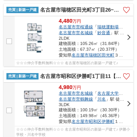
名古屋市瑞穂区田光町3丁目26−1【仲介手数料無料】新築一戸建て
売買 | 新築一戸建
4,480
万
円
名古屋市営桜通線
「
瑞穂運動場西
」駅 
名古屋市営名城線
「
妙音通
」駅 徒歩13分
2LDK
建物面積：105.26㎡（31.84坪）
土地面積：67.37㎡（20.37坪）
愛知県
名古屋市瑞穂区
田光町
３丁目26−1
☆☆☆仲介手数料無料☆☆☆ 名古屋市瑞穂区の新築一戸建て♪
名古屋市昭和区伊勝町1丁目11【仲介手数料無料】新築一戸建て 1号棟
売買 | 新築一戸建
4,980
万
円
名古屋市営名城線
「
名古屋大学
」駅 徒歩
名古屋市営鶴舞線
「
川名
」駅 徒歩16分
3LDK
建物面積：100.19㎡（30.30坪）
土地面積：149.98㎡（45.36坪）
愛知県
名古屋市昭和区
伊勝町
１丁目11
☆☆☆仲介手数料無料☆☆☆ 名古屋市昭和区の新築一戸建て♪ 伊勝小
学校・川名中学校