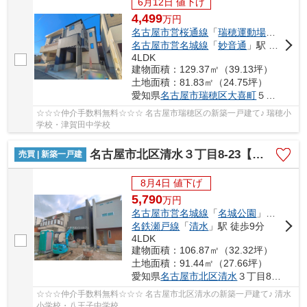
6月12日 値下げ
4,499
万
円
名古屋市営桜通線
「
瑞穂運動場西
」駅 徒
名古屋市営名城線
「
妙音通
」駅 徒歩15分
4LDK
建物面積：129.37㎡（39.13坪）
土地面積：81.83㎡（24.75坪）
愛知県
名古屋市瑞穂区
大喜町
５丁目43-1
☆☆☆仲介手数料無料☆☆☆ 名古屋市瑞穂区の新築一戸建て♪ 瑞穂小
学校・津賀田中学校
名古屋市北区清水３丁目8-23【仲介手数料無料】新築一戸建て 1号棟
売買 | 新築一戸建
8月4日 値下げ
5,790
万
円
名古屋市営名城線
「
名城公園
」駅 徒歩8分
名鉄瀬戸線
「
清水
」駅 徒歩9分
4LDK
建物面積：106.87㎡（32.32坪）
土地面積：91.44㎡（27.66坪）
愛知県
名古屋市北区
清水
３丁目8-23
☆☆☆仲介手数料無料☆☆☆ 名古屋市北区清水の新築一戸建て♪ 清水
小学校・八王子中学校