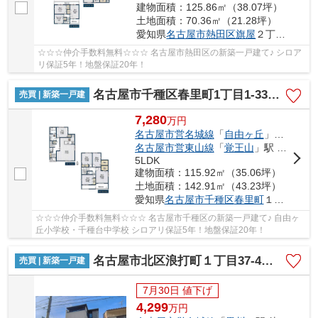
建物面積：125.86㎡（38.07坪）
土地面積：70.36㎡（21.28坪）
愛知県
名古屋市熱田区
旗屋
２丁目16-9
☆☆☆仲介手数料無料☆☆☆ 名古屋市熱田区の新築一戸建て♪ シロア
リ保証5年！地盤保証20年！
名古屋市千種区春里町1丁目1-33【仲介手数料無料】新築一戸建て
売買 | 新築一戸建
7,280
万
円
名古屋市営名城線
「
自由ヶ丘
」駅 徒歩11分
名古屋市営東山線
「
覚王山
」駅 徒歩17分
5LDK
建物面積：115.92㎡（35.06坪）
土地面積：142.91㎡（43.23坪）
愛知県
名古屋市千種区
春里町
１丁目1-33
☆☆☆仲介手数料無料☆☆☆ 名古屋市千種区の新築一戸建て♪ 自由ヶ
丘小学校・千種台中学校 シロアリ保証5年！地盤保証20年！
名古屋市北区浪打町１丁目37-4【仲介手数料無料】新築一戸建て
売買 | 新築一戸建
7月30日 値下げ
4,299
万
円