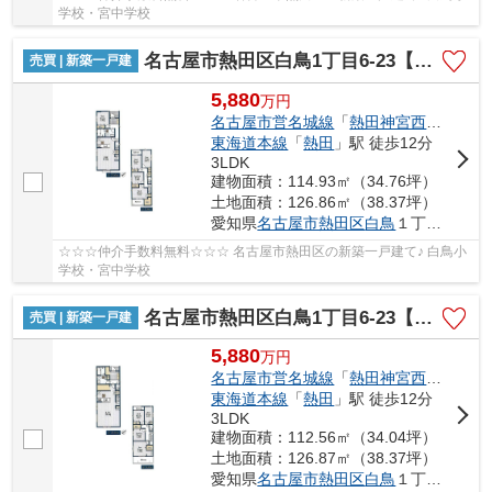
学校・宮中学校
名古屋市熱田区白鳥1丁目6-23【仲介手数料無料】新築一戸建て 2号棟
売買 | 新築一戸建
5,880
万
円
名古屋市営名城線
「
熱田神宮西
」駅 徒歩
東海道本線
「
熱田
」駅 徒歩12分
3LDK
建物面積：114.93㎡（34.76坪）
土地面積：126.86㎡（38.37坪）
愛知県
名古屋市熱田区
白鳥
１丁目6-23
☆☆☆仲介手数料無料☆☆☆ 名古屋市熱田区の新築一戸建て♪ 白鳥小
学校・宮中学校
名古屋市熱田区白鳥1丁目6-23【仲介手数料無料】新築一戸建て 3号棟
売買 | 新築一戸建
5,880
万
円
名古屋市営名城線
「
熱田神宮西
」駅 徒歩
東海道本線
「
熱田
」駅 徒歩12分
3LDK
建物面積：112.56㎡（34.04坪）
土地面積：126.87㎡（38.37坪）
愛知県
名古屋市熱田区
白鳥
１丁目6-23