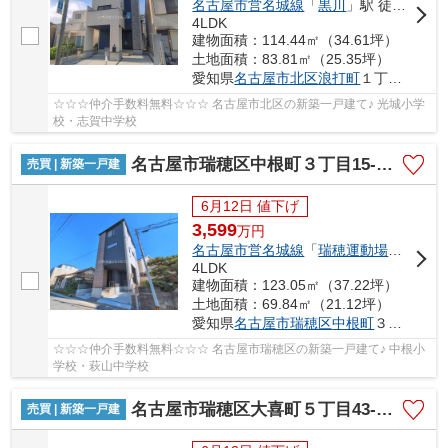
名古屋市営名城線
「
黒川
」駅 徒歩13分
4LDK
建物面積：114.44㎡（34.61坪）
土地面積：83.81㎡（25.35坪）
愛知県
名古屋市北区
浪打町
１丁目37-4
☆☆☆仲介手数料無料☆☆☆ 名古屋市北区の新築一戸建て♪ 光城小学
校・志賀中学校
名古屋市瑞穂区中根町３丁目15-3【仲介手数料無料】新築一戸建て
売買 | 新築一戸建
6月12日 値下げ
3,599
万
円
名古屋市営名城線
「
瑞穂運動場東
」駅 徒
4LDK
建物面積：123.05㎡（37.22坪）
土地面積：69.84㎡（21.12坪）
愛知県
名古屋市瑞穂区
中根町
３丁目15-3
☆☆☆仲介手数料無料☆☆☆ 名古屋市瑞穂区の新築一戸建て♪ 中根小
学校・萩山中学校
名古屋市瑞穂区大喜町５丁目43-1【仲介手数料無料】新築一戸建て
売買 | 新築一戸建