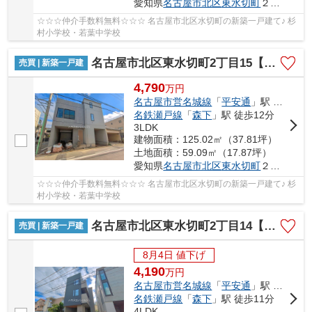
愛知県
名古屋市北区
東水切町
２丁目15
☆☆☆仲介手数料無料☆☆☆ 名古屋市北区水切町の新築一戸建て♪ 杉
村小学校・若葉中学校
名古屋市北区東水切町2丁目15【仲介手数料無料】新築一戸建て 2号棟
売買 | 新築一戸建
4,790
万
円
名古屋市営名城線
「
平安通
」駅 徒歩10分
名鉄瀬戸線
「
森下
」駅 徒歩12分
3LDK
建物面積：125.02㎡（37.81坪）
土地面積：59.09㎡（17.87坪）
愛知県
名古屋市北区
東水切町
２丁目15
☆☆☆仲介手数料無料☆☆☆ 名古屋市北区水切町の新築一戸建て♪ 杉
村小学校・若葉中学校
名古屋市北区東水切町2丁目14【仲介手数料無料】新築一戸建て
売買 | 新築一戸建
8月4日 値下げ
4,190
万
円
名古屋市営名城線
「
平安通
」駅 徒歩10分
名鉄瀬戸線
「
森下
」駅 徒歩11分
4LDK