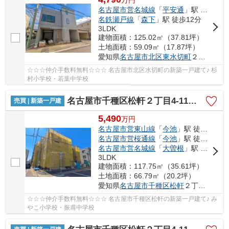
名古屋市営名城線
「
平安通
」駅 徒歩10分
名鉄瀬戸線
「
森下
」駅 徒歩12分
3LDK
建物面積：125.02㎡（37.81坪）
土地面積：59.09㎡（17.87坪）
愛知県
名古屋市北区
東水切町
２丁目15
☆☆☆仲介手数料無料☆☆☆ 名古屋市北区水切町の新築一戸建て♪ 杉
村小学校・若葉中学校
名古屋市千種区松軒２丁目4-11【仲介手数料無料】新築一戸建て 2号棟
売買 | 新築一戸建
5,490
万
円
名古屋市営東山線
「
今池
」駅 徒歩17分
名古屋市営桜通線
「
今池
」駅 徒歩17分
名古屋市営名城線
「
大曽根
」駅 徒歩20分
3LDK
建物面積：117.75㎡（35.61坪）
土地面積：66.79㎡（20.2坪）
愛知県
名古屋市千種区
松軒
２丁目4-11
☆☆☆仲介手数料無料☆☆☆ 名古屋市千種区松軒の新築一戸建て♪ み
やこ小学校・振甫中学校