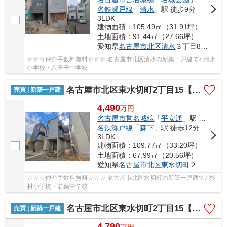
名鉄瀬戸線
「
清水
」駅 徒歩9分
3LDK
建物面積：105.49㎡（31.91坪）
土地面積：91.44㎡（27.66坪）
愛知県
名古屋市北区
清水
３丁目8-23
☆☆☆仲介手数料無料☆☆☆ 名古屋市北区清水の新築一戸建て♪ 清水
小学校・八王子中学校
名古屋市北区東水切町2丁目15【仲介手数料無料】新築一戸建て 1号棟
売買 | 新築一戸建
4,490
万
円
名古屋市営名城線
「
平安通
」駅 徒歩10分
名鉄瀬戸線
「
森下
」駅 徒歩12分
3LDK
建物面積：109.77㎡（33.20坪）
土地面積：67.99㎡（20.56坪）
愛知県
名古屋市北区
東水切町
２丁目15
☆☆☆仲介手数料無料☆☆☆ 名古屋市北区水切町の新築一戸建て♪ 杉
村小学校・若葉中学校
名古屋市北区東水切町2丁目15【仲介手数料無料】新築一戸建て 2号棟
売買 | 新築一戸建
4,790
万
円