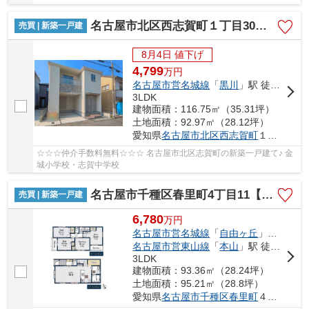
名古屋市北区西志賀町１丁目30【仲介手数料無料】新築一戸建て 1号棟
売買 | 新築一戸建
8月4日 値下げ
4,799
万
円
名古屋市営名城線
「
黒川
」駅 徒歩14分
3LDK
建物面積：116.75㎡（35.31坪）
土地面積：92.97㎡（28.12坪）
愛知県
名古屋市北区
西志賀町
１丁目30
☆☆☆仲介手数料無料☆☆☆ 名古屋市北区志賀町の新築一戸建て♪ 金
城小学校・志賀中学校
名古屋市千種区春里町4丁目11【仲介手数料無料】新築一戸建て 1号棟
売買 | 新築一戸建
6,780
万
円
名古屋市営名城線
「
自由ヶ丘
」駅 徒歩9分
名古屋市営東山線
「
本山
」駅 徒歩10分
3LDK
建物面積：93.36㎡（28.24坪）
土地面積：95.21㎡（28.8坪）
愛知県
名古屋市千種区
春里町
４丁目11