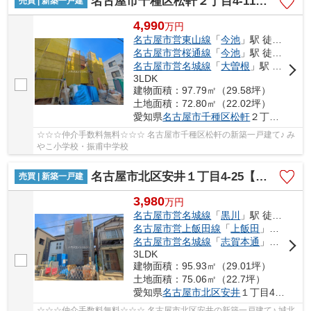
名古屋市千種区松軒２丁目4-11【仲介手数料無料】新築一戸建て 3号棟
売買 | 新築一戸建
4,990
万
円
名古屋市営東山線
「
今池
」駅 徒歩17分
名古屋市営桜通線
「
今池
」駅 徒歩17分
名古屋市営名城線
「
大曽根
」駅 徒歩20分
3LDK
建物面積：97.79㎡（29.58坪）
土地面積：72.80㎡（22.02坪）
愛知県
名古屋市千種区
松軒
２丁目4-11
☆☆☆仲介手数料無料☆☆☆ 名古屋市千種区松軒の新築一戸建て♪ み
やこ小学校・振甫中学校
名古屋市北区安井１丁目4-25【仲介手数料無料】新築一戸建て 1号棟
売買 | 新築一戸建
3,980
万
円
名古屋市営名城線
「
黒川
」駅 徒歩23分
名古屋市営上飯田線
「
上飯田
」駅 徒歩23分
名古屋市営名城線
「
志賀本通
」駅 徒歩24分
3LDK
建物面積：95.93㎡（29.01坪）
土地面積：75.06㎡（22.7坪）
愛知県
名古屋市北区
安井
１丁目4-25
☆☆☆仲介手数料無料☆☆☆ 名古屋市北区安井の新築一戸建て♪ 城北