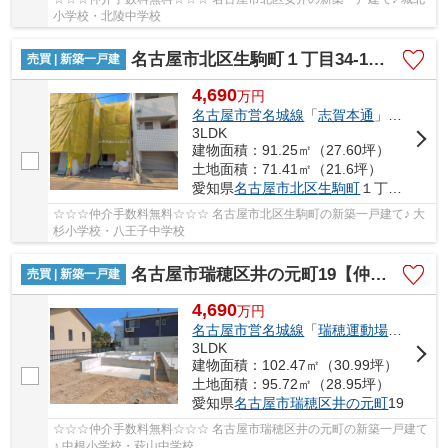
小学校・北陵中学校
名古屋市北区生駒町１丁目34-1【仲介手数料無料】新築一戸建て 1号棟
売買 | 新築一戸建
4,690
万
円
名古屋市営名城線
「
志賀本通
」駅 徒歩10分
3LDK
建物面積：91.25㎡（27.60坪）
土地面積：71.41㎡（21.6坪）
愛知県
名古屋市北区
生駒町
１丁目34-1
☆☆☆仲介手数料無料☆☆☆ 名古屋市北区生駒町の新築一戸建て♪ 大
杉小学校・八王子中学校
名古屋市瑞穂区井の元町19【仲介手数料無料】新築一戸建て 2号棟
売買 | 新築一戸建
4,690
万
円
名古屋市営名城線
「
瑞穂運動場東
」駅 徒
3LDK
建物面積：102.47㎡（30.99坪）
土地面積：95.72㎡（28.95坪）
愛知県
名古屋市瑞穂区
井の元町
19
☆☆☆仲介手数料無料☆☆☆ 名古屋市瑞穂区井の元町の新築一戸建て
♪ 中根小学校・萩山中学校