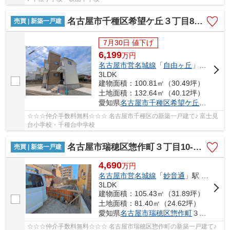
名古屋市千種区希望ケ丘３丁目8-11【仲介手数料無料】新築一戸建て
売買 | 新築一戸建
7月30日 値下げ
6,199
万
円
名古屋市営名城線
「
自由ヶ丘
」駅 徒歩11分
3LDK
建物面積：100.81㎡（30.49坪）
土地面積：132.64㎡（40.12坪）
愛知県
名古屋市千種区
希望ケ丘
３丁目8-
☆☆☆仲介手数料無料☆☆☆ 名古屋市千種区の新築一戸建て♪ 富士見
台小学校・千種台中学校
名古屋市瑞穂区惣作町３丁目10-8【仲介手数料無料】新築一戸建て 1号棟
売買 | 新築一戸建
4,690
万
円
名古屋市営名城線
「
妙音通
」駅 徒歩10分
3LDK
建物面積：105.43㎡（31.89坪）
土地面積：81.40㎡（24.62坪）
愛知県
名古屋市瑞穂区
惣作町
３丁目10-8
☆☆☆仲介手数料無料☆☆☆ 名古屋市瑞穂区惣作町の新築一戸建て♪