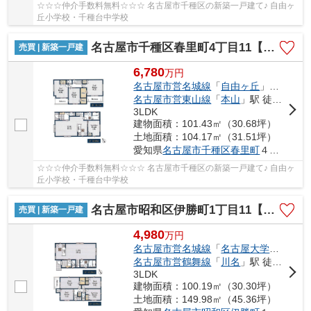
☆☆☆仲介手数料無料☆☆☆ 名古屋市千種区の新築一戸建て♪ 自由ヶ
丘小学校・千種台中学校
名古屋市千種区春里町4丁目11【仲介手数料無料】新築一戸建て 2号棟
売買 | 新築一戸建
6,780
万
円
名古屋市営名城線
「
自由ヶ丘
」駅 徒歩9分
名古屋市営東山線
「
本山
」駅 徒歩10分
3LDK
建物面積：101.43㎡（30.68坪）
土地面積：104.17㎡（31.51坪）
愛知県
名古屋市千種区
春里町
４丁目11
☆☆☆仲介手数料無料☆☆☆ 名古屋市千種区の新築一戸建て♪ 自由ヶ
丘小学校・千種台中学校
名古屋市昭和区伊勝町1丁目11【仲介手数料無料】新築一戸建て 1号棟
売買 | 新築一戸建
4,980
万
円
名古屋市営名城線
「
名古屋大学
」駅 徒歩
名古屋市営鶴舞線
「
川名
」駅 徒歩16分
3LDK
建物面積：100.19㎡（30.30坪）
土地面積：149.98㎡（45.36坪）