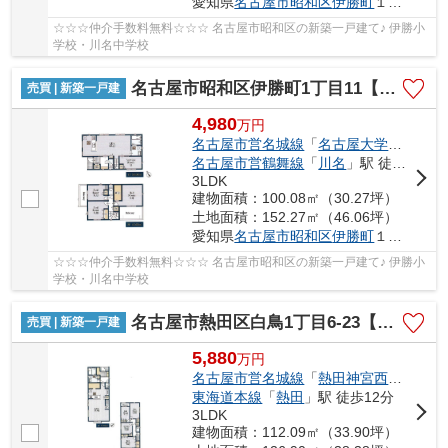
愛知県
名古屋市昭和区
伊勝町
１丁目11
☆☆☆仲介手数料無料☆☆☆ 名古屋市昭和区の新築一戸建て♪ 伊勝小
学校・川名中学校
名古屋市昭和区伊勝町1丁目11【仲介手数料無料】新築一戸建て 2号棟
売買 | 新築一戸建
4,980
万
円
名古屋市営名城線
「
名古屋大学
」駅 徒歩
名古屋市営鶴舞線
「
川名
」駅 徒歩16分
3LDK
建物面積：100.08㎡（30.27坪）
土地面積：152.27㎡（46.06坪）
愛知県
名古屋市昭和区
伊勝町
１丁目11
☆☆☆仲介手数料無料☆☆☆ 名古屋市昭和区の新築一戸建て♪ 伊勝小
学校・川名中学校
名古屋市熱田区白鳥1丁目6-23【仲介手数料無料】新築一戸建て 1号棟
売買 | 新築一戸建
5,880
万
円
名古屋市営名城線
「
熱田神宮西
」駅 徒歩
東海道本線
「
熱田
」駅 徒歩12分
3LDK
建物面積：112.09㎡（33.90坪）