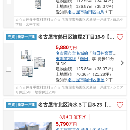
建物面積：112.56㎡（34.04坪）
土地面積：126.87㎡（38.37坪）
愛知県
名古屋市熱田区
白鳥
１丁目6-23
☆☆☆仲介手数料無料☆☆☆ 名古屋市熱田区の新築一戸建て♪ 白鳥小
学校・宮中学校
名古屋市熱田区旗屋2丁目16-9【仲介手数料無料】新築一戸建て 4号棟
売買 | 新築一戸建
5,880
万
円
名古屋市営名城線
「
熱田神宮西
」駅 徒歩
東海道本線
「
熱田
」駅 徒歩11分
3LDK
建物面積：125.86㎡（38.07坪）
土地面積：70.36㎡（21.28坪）
愛知県
名古屋市熱田区
旗屋
２丁目16-9
☆☆☆仲介手数料無料☆☆☆ 名古屋市熱田区の新築一戸建て♪ シロア
リ保証5年！地盤保証20年！
名古屋市北区清水３丁目8-23【仲介手数料無料】新築一戸建て 2号棟
売買 | 新築一戸建
8月4日 値下げ
5,790
万
円
名古屋市営名城線
「
名城公園
」駅 徒歩8分