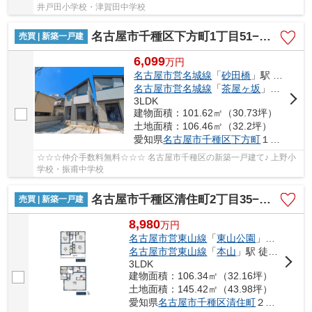
井戸田小学校・津賀田中学校
名古屋市千種区下方町1丁目51−1【仲介手数料無料】新築一戸建て 1号棟
売買 | 新築一戸建
6,099
万
円
名古屋市営名城線
「
砂田橋
」駅 徒歩11分
名古屋市営名城線
「
茶屋ヶ坂
」駅 徒歩13分
3LDK
建物面積：101.62㎡（30.73坪）
土地面積：106.46㎡（32.2坪）
愛知県
名古屋市千種区
下方町
１丁目51-1
☆☆☆仲介手数料無料☆☆☆ 名古屋市千種区の新築一戸建て♪ 上野小
学校・振甫中学校
名古屋市千種区清住町2丁目35−29【仲介手数料無料】新築一戸建て
売買 | 新築一戸建
8,980
万
円
名古屋市営東山線
「
東山公園
」駅 徒歩7分
名古屋市営東山線
「
本山
」駅 徒歩11分
3LDK
建物面積：106.34㎡（32.16坪）
土地面積：145.42㎡（43.98坪）
愛知県
名古屋市千種区
清住町
２丁目35-29