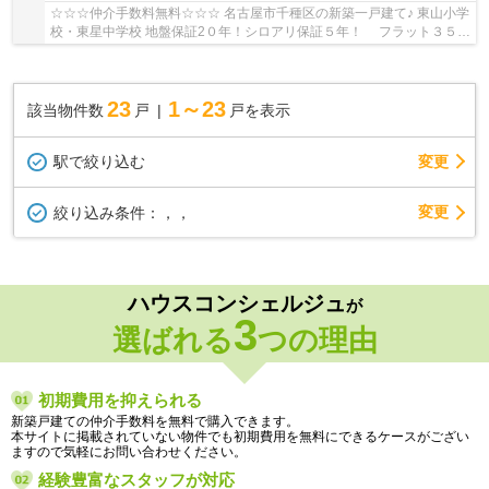
☆☆☆仲介手数料無料☆☆☆ 名古屋市千種区の新築一戸建て♪ 東山小学
校・東星中学校 地盤保証2０年！シロアリ保証５年！ フラット３５利
用可！
23
1～23
該当物件数
戸
戸を表示
駅で絞り込む
変更
変更
絞り込み条件：
，，
ハウスコンシェルジュ
が
3
選ばれる
つの理由
初期費用を抑えられる
新築戸建ての仲介手数料を無料で購入できます。
本サイトに掲載されていない物件でも初期費用を無料にできるケースがござい
ますので気軽にお問い合わせください。
経験豊富なスタッフが対応