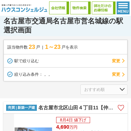
名古屋市交通局名古屋市営名城線の駅
選択画面
23
1～23
該当物件数
戸
戸を表示
駅で絞り込む
変更
変更
絞り込み条件：
，，
名古屋市北区山田４丁目11【仲介手数料無料】新築一戸建て 2号棟
売買 | 新築一戸建
8月4日 値下げ
4,690
万
円