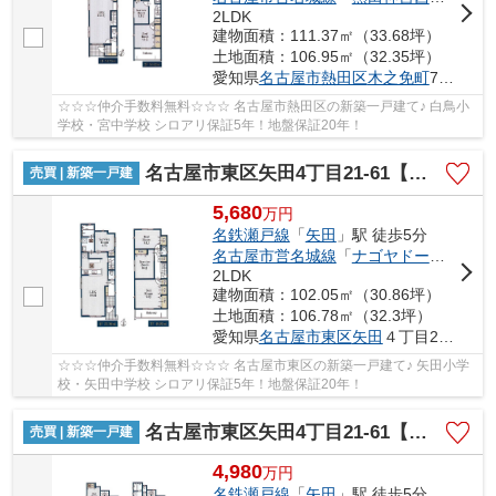
2LDK
建物面積：111.37㎡（33.68坪）
土地面積：106.95㎡（32.35坪）
愛知県
名古屋市熱田区
木之免町
710
☆☆☆仲介手数料無料☆☆☆ 名古屋市熱田区の新築一戸建て♪ 白鳥小
学校・宮中学校 シロアリ保証5年！地盤保証20年！
名古屋市東区矢田4丁目21-61【仲介手数料無料】新築一戸建て 1号棟
売買 | 新築一戸建
5,680
万
円
名鉄瀬戸線
「
矢田
」駅 徒歩5分
名古屋市営名城線
「
ナゴヤドーム前矢田
2LDK
建物面積：102.05㎡（30.86坪）
土地面積：106.78㎡（32.3坪）
愛知県
名古屋市東区
矢田
４丁目21-61
☆☆☆仲介手数料無料☆☆☆ 名古屋市東区の新築一戸建て♪ 矢田小学
校・矢田中学校 シロアリ保証5年！地盤保証20年！
名古屋市東区矢田4丁目21-61【仲介手数料無料】新築一戸建て 2号棟
売買 | 新築一戸建
4,980
万
円
名鉄瀬戸線
「
矢田
」駅 徒歩5分