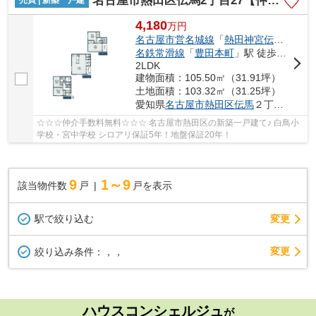
名古屋市熱田区伝馬2丁目27【仲介手数料無料】新築一戸建て 2号棟
売買 | 新築一戸建
4,180
万
円
名古屋市営名城線
「
熱田神宮伝馬町
」駅
名鉄常滑線
「
豊田本町
」駅 徒歩7分
2LDK
建物面積：105.50㎡（31.91坪）
土地面積：103.32㎡（31.25坪）
愛知県
名古屋市熱田区
伝馬
２丁目27
☆☆☆仲介手数料無料☆☆☆ 名古屋市熱田区の新築一戸建て♪ 白鳥小
学校・宮中学校 シロアリ保証5年！地盤保証20年！
9
1～9
該当物件数
戸
戸を表示
駅で絞り込む
変更
変更
絞り込み条件：
，，
ハウスコンシェルジュ
が