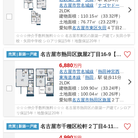
名古屋市営名城線
「
ナゴヤドーム前矢田
2LDK
建物面積：110.15㎡（33.32坪）
土地面積：76.77㎡（23.22坪）
愛知県
名古屋市東区
矢田
４丁目21-61
☆☆☆仲介手数料無料☆☆☆ 名古屋市東区の新築一戸建て♪ 矢田小学
校・矢田中学校 シロアリ保証5年！地盤保証20年！
名古屋市熱田区旗屋2丁目16-9【仲介手数料無料】新築一戸建て 1号棟
売買 | 新築一戸建
6,880
万
円
名古屋市営名城線
「
熱田神宮西
」駅 徒歩
東海道本線
「
熱田
」駅 徒歩11分
2LDK
建物面積：109.90㎡（33.24坪）
土地面積：100.04㎡（30.26坪）
愛知県
名古屋市熱田区
旗屋
２丁目16-9
☆☆☆仲介手数料無料☆☆☆ 名古屋市熱田区の新築一戸建て♪ シロア
リ保証5年！地盤保証20年！
名古屋市千種区松軒２丁目4-11【仲介手数料無料】新築一戸建て 4号棟
売買 | 新築一戸建
4,990
万
円