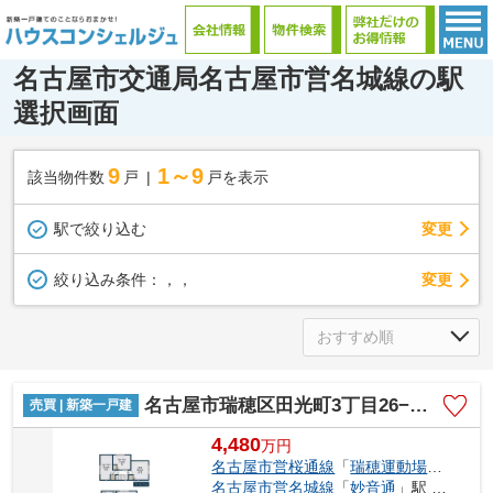
名古屋市交通局名古屋市営名城線の駅
選択画面
9
1～9
該当物件数
戸
戸を表示
駅で絞り込む
変更
変更
絞り込み条件：
，，
名古屋市瑞穂区田光町3丁目26−1【仲介手数料無料】新築一戸建て
売買 | 新築一戸建
4,480
万
円
名古屋市営桜通線
「
瑞穂運動場西
」駅 
名古屋市営名城線
「
妙音通
」駅 徒歩13分