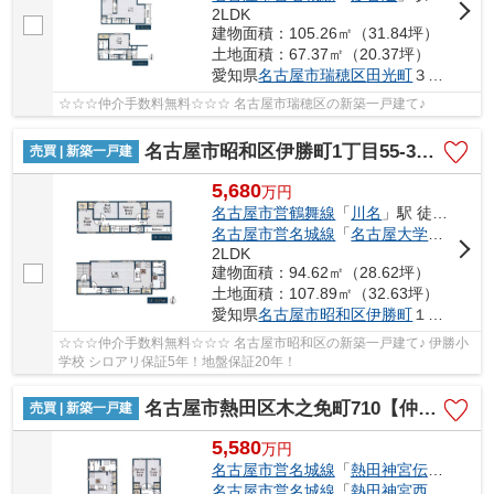
2LDK
建物面積：105.26㎡（31.84坪）
土地面積：67.37㎡（20.37坪）
愛知県
名古屋市瑞穂区
田光町
３丁目26−1
☆☆☆仲介手数料無料☆☆☆ 名古屋市瑞穂区の新築一戸建て♪
名古屋市昭和区伊勝町1丁目55-3【仲介手数料無料】新築一戸建て
売買 | 新築一戸建
5,680
万
円
名古屋市営鶴舞線
「
川名
」駅 徒歩13分
名古屋市営名城線
「
名古屋大学
」駅 徒歩
2LDK
建物面積：94.62㎡（28.62坪）
土地面積：107.89㎡（32.63坪）
愛知県
名古屋市昭和区
伊勝町
１丁目55-1
☆☆☆仲介手数料無料☆☆☆ 名古屋市昭和区の新築一戸建て♪ 伊勝小
学校 シロアリ保証5年！地盤保証20年！
名古屋市熱田区木之免町710【仲介手数料無料】新築一戸建て
売買 | 新築一戸建
5,580
万
円
名古屋市営名城線
「
熱田神宮伝馬町
」駅
名古屋市営名城線
「
熱田神宮西
」駅 徒歩