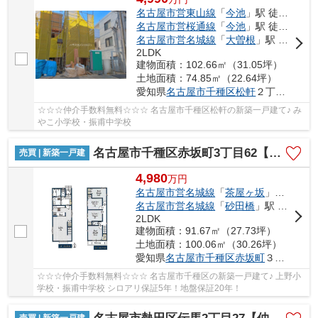
名古屋市営東山線
「
今池
」駅 徒歩17分
名古屋市営桜通線
「
今池
」駅 徒歩17分
名古屋市営名城線
「
大曽根
」駅 徒歩20分
2LDK
建物面積：102.66㎡（31.05坪）
土地面積：74.85㎡（22.64坪）
愛知県
名古屋市千種区
松軒
２丁目4-11
☆☆☆仲介手数料無料☆☆☆ 名古屋市千種区松軒の新築一戸建て♪ み
やこ小学校・振甫中学校
名古屋市千種区赤坂町3丁目62【仲介手数料無料】新築一戸建て
売買 | 新築一戸建
4,980
万
円
名古屋市営名城線
「
茶屋ヶ坂
」駅 徒歩10分
名古屋市営名城線
「
砂田橋
」駅 徒歩13分
2LDK
建物面積：91.67㎡（27.73坪）
土地面積：100.06㎡（30.26坪）
愛知県
名古屋市千種区
赤坂町
３丁目62
☆☆☆仲介手数料無料☆☆☆ 名古屋市千種区の新築一戸建て♪ 上野小
学校・振甫中学校 シロアリ保証5年！地盤保証20年！