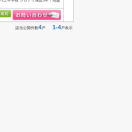
円上中学校 シロアリ保証5年！地盤
4
1-4
該当公開件数
戸
戸表示