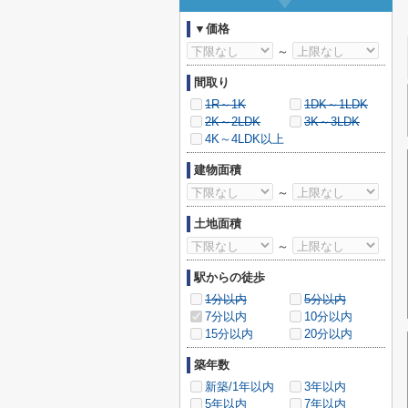
▼価格
～
間取り
1R～1K
1DK～1LDK
2K～2LDK
3K～3LDK
4K～4LDK以上
建物面積
～
土地面積
～
駅からの徒歩
1分以内
5分以内
7分以内
10分以内
15分以内
20分以内
築年数
新築/1年以内
3年以内
5年以内
7年以内