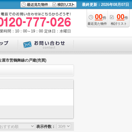
最終更新：2026年08月07日
00
00
件
件
最近見た物件
検討リスト
業時間：10：00～19：00
定休日：水曜日
屋市営鶴舞線の戸建(売買)
表示件数：