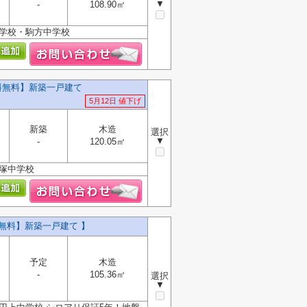
▼
-
108.90㎡
小学校・駒方中学校
料無料】新築一戸建て
5月12日 値下げ
新築
木造
選択
▼
-
120.05㎡
名塚中学校
料無料】新築一戸建て 】
予定
木造
-
105.36㎡
選択
▼