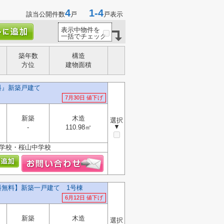
4
1-4
該当公開件数
戸
戸表示
表示中物件を
一括でチェック
築年数
構造
方位
建物面積
料』新築戸建て
7月30日 値下げ
新築
木造
選択
▼
-
110.98㎡
小学校・桜山中学校
料無料】新築一戸建て 1号棟
6月12日 値下げ
新築
木造
選択