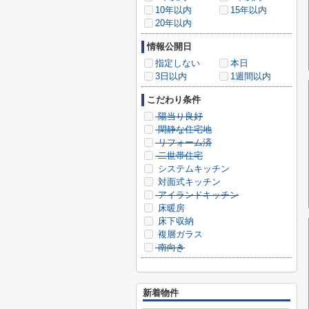
10年以内
15年以内
20年以内
情報公開日
指定しない
本日
3日以内
1週間以内
こだわり条件
陽当り良好
閑静な住宅地
リフォーム済
二世帯住宅
システムキッチン
対面式キッチン
アイランドキッチン
床暖房
床下収納
複層ガラス
南向き
新着物件