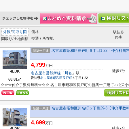
外観
/
間取り図
価格
駅徒歩
停歩
交通 / 所在地
間取り/土地面積
名古屋市昭和区長戸町６丁目1-22『仲介料無
新築一戸建
4,799
万円
徒歩7分
4LDK
名古屋市営鶴舞線
「
川名
」駅
愛知県
名古屋市昭和区
長戸町
６丁目1-22
68.81㎡
☆☆☆仲介手数料無料☆☆☆ 名古屋市昭和区長戸町の新築一戸建て♪ 松栄
名古屋市昭和区川名町５丁目29-3【仲介手数
新築一戸建
4,699
万円
徒歩7分
4LDK