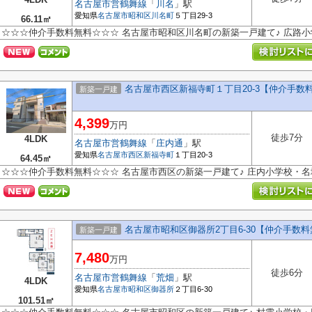
名古屋市営鶴舞線
「
川名
」駅
愛知県
名古屋市昭和区
川名町
５丁目29-3
66.11㎡
☆☆☆仲介手数料無料☆☆☆ 名古屋市昭和区川名町の新築一戸建て♪ 広路
名古屋市西区新福寺町１丁目20-3【仲介手数
新築一戸建
4,399
万円
徒歩7分
4LDK
名古屋市営鶴舞線
「
庄内通
」駅
愛知県
名古屋市西区
新福寺町
１丁目20-3
64.45㎡
☆☆☆仲介手数料無料☆☆☆ 名古屋市西区の新築一戸建て♪ 庄内小学校・
名古屋市昭和区御器所2丁目6-30【仲介手数
新築一戸建
7,480
万円
徒歩6分
名古屋市営鶴舞線
「
荒畑
」駅
4LDK
愛知県
名古屋市昭和区
御器所
２丁目6-30
101.51㎡