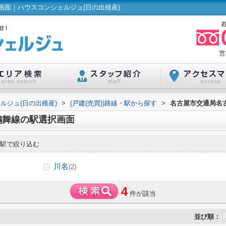
面｜ハウスコンシェルジュ(日の出殖産)
営
ルジュ(日の出殖産)
>
(戸建(売買))路線・駅から探す
>
名古屋市交通局名古
鶴舞線の駅選択画面
駅で絞り込む
川名
(2)
4
件が該当
並び順：