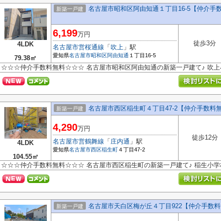
名古屋市昭和区阿由知通１丁目16-5【仲介手
新築一戸建
6,199
万円
徒歩3分
4LDK
名古屋市営桜通線
「
吹上
」駅
愛知県
名古屋市昭和区
阿由知通
１丁目16-5
79.38㎡
☆☆☆仲介手数料無料☆☆☆ 名古屋市昭和区阿由知通の新築一戸建て♪ 吹
名古屋市西区稲生町４丁目47-2【仲介手数料
新築一戸建
4,290
万円
徒歩12分
名古屋市営鶴舞線
「
庄内通
」駅
4LDK
愛知県
名古屋市西区
稲生町
４丁目47-2
104.55㎡
☆☆☆仲介手数料無料☆☆☆ 名古屋市西区稲生町の新築一戸建て♪ 稲生小
名古屋市天白区梅が丘４丁目922【仲介手数
新築一戸建