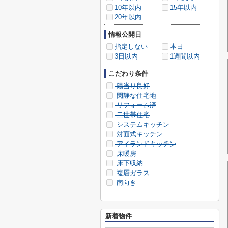
10年以内
15年以内
20年以内
情報公開日
指定しない
本日
3日以内
1週間以内
こだわり条件
陽当り良好
閑静な住宅地
リフォーム済
二世帯住宅
システムキッチン
対面式キッチン
アイランドキッチン
床暖房
床下収納
複層ガラス
南向き
新着物件