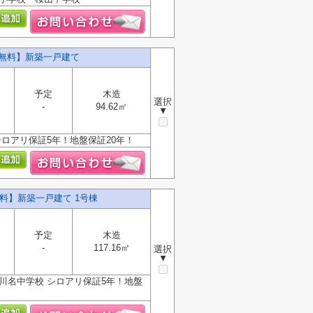
料無料】新築一戸建て
予定
木造
選択
-
94.62㎡
▼
ロアリ保証5年！地盤保証20年！
料】新築一戸建て 1号棟
予定
木造
-
117.16㎡
選択
▼
川名中学校 シロアリ保証5年！地盤