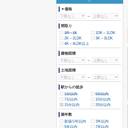
▼価格
～
間取り
1R～1K
1DK～1LDK
2K～2LDK
3K～3LDK
4K～4LDK以上
建物面積
～
土地面積
～
駅からの徒歩
1分以内
5分以内
7分以内
10分以内
15分以内
20分以内
築年数
新築/1年以内
3年以内
5年以内
7年以内