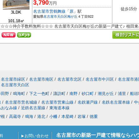
3,790
万円
徒歩15分
名古屋市営鶴舞線
「
原
」駅
3LDK
愛知県
名古屋市天白区
梅が丘
４丁目922
101.18㎡
☆☆☆仲介手数料無料☆☆☆ 名古屋市天白区梅が丘の新築一戸建て♪ 植田
名古屋市緑区
/
名古屋市南区
/
名古屋市北区
/
名古屋市中川区
/
名古屋市港
名古屋市天白区
春田野
/
鳴海町
/
下之一色町
/
諏訪町
/
南野
/
砂口町
/
潮見が丘
/
浦里
/
船頭
線
/
名古屋市営名城線
/
名古屋市営東山線
/
名鉄瀬戸線
/
名鉄名古屋本線
/
中
あおなみ線
/
近鉄名古屋線
/
東海道本線
曽根
/
高蔵寺
/
鳴海
/
港北
/
小幡
/
本星崎
/
岩塚
/
徳重
名古屋市の新築一戸建て情報ならハ
料
お問い合わせ