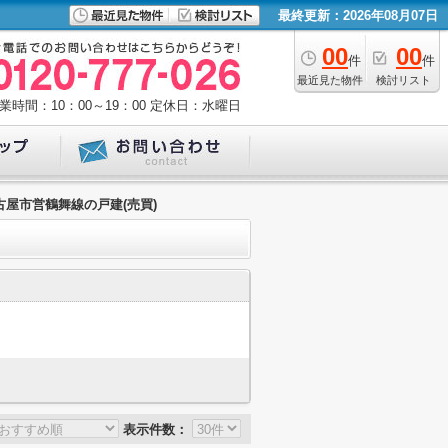
最終更新：2026年08月07日
00
00
件
件
最近見た物件
検討リスト
業時間：10：00～19：00
定休日：水曜日
屋市営鶴舞線の戸建(売買)
表示件数：