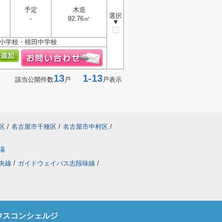
予定
木造
選択
-
92.76㎡
▼
東小学校・植田中学校
13
1-13
該当公開件数
戸
戸表示
区
/
名古屋市千種区
/
名古屋市中村区
/
場
央線
/
ガイドウェイバス志段味線
/
ウスコンシェルジ