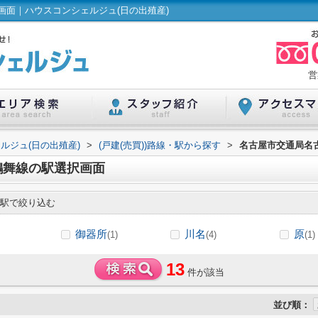
面｜ハウスコンシェルジュ(日の出殖産)
営
ルジュ(日の出殖産)
>
(戸建(売買))路線・駅から探す
>
名古屋市交通局名古
鶴舞線の駅選択画面
駅で絞り込む
御器所
川名
原
(1)
(4)
(1)
13
件が該当
並び順：