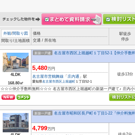
外観
/
間取り図
価格
駅徒歩
停歩
交通 / 所在地
間取り/土地面積
名古屋市西区上堀越町１丁目52-1【仲介手数
新築一戸建
5,480
万円
徒歩13分
4LDK
名古屋市営鶴舞線
「
庄内通
」駅
愛知県
名古屋市西区
上堀越町
１丁目52-1
168.80㎡
☆☆☆仲介手数料無料☆☆☆ 名古屋市西区上堀越町の新築一戸建て♪ 庄内
名古屋市昭和区長戸町６丁目1-22『仲介料無
新築一戸建
4,799
万円
徒歩7分
4LDK