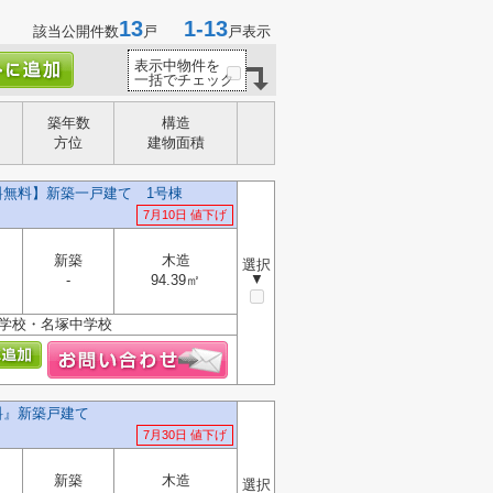
13
1-13
該当公開件数
戸
戸表示
表示中物件を
一括でチェック
築年数
構造
方位
建物面積
料無料】新築一戸建て 1号棟
7月10日 値下げ
新築
木造
選択
▼
-
94.39㎡
小学校・名塚中学校
料』新築戸建て
7月30日 値下げ
新築
木造
選択