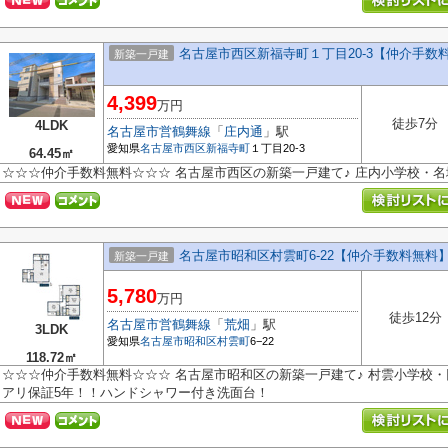
名古屋市西区新福寺町１丁目20-3【仲介手数
新築一戸建
4,399
万円
徒歩7分
4LDK
名古屋市営鶴舞線
「
庄内通
」駅
愛知県
名古屋市西区
新福寺町
１丁目20-3
64.45㎡
☆☆☆仲介手数料無料☆☆☆ 名古屋市西区の新築一戸建て♪ 庄内小学校・
名古屋市昭和区村雲町6‐22【仲介手数料無料
新築一戸建
5,780
万円
徒歩12分
名古屋市営鶴舞線
「
荒畑
」駅
3LDK
愛知県
名古屋市昭和区
村雲町
6−22
118.72㎡
☆☆☆仲介手数料無料☆☆☆ 名古屋市昭和区の新築一戸建て♪ 村雲小学校・
アリ保証5年！！ハンドシャワー付き洗面台！