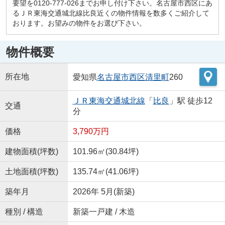
要望を0120-777-026までお申し付け下さい。名古屋市西区にあ
るＪＲ東海交通城北線比良近くの物件情報を数多くご紹介して
おります。お望みの物件をお選び下さい。
物件概要
所在地
愛知県
名古屋市西区
清里町
260
ＪＲ東海交通城北線
「
比良
」駅 徒歩12
交通
分
価格
3,790万円
建物面積(坪数)
101.96㎡(30.84坪)
土地面積(坪数)
135.74㎡(41.06坪)
築年月
2026年 5月(新築)
種別 / 構造
新築一戸建 / 木造