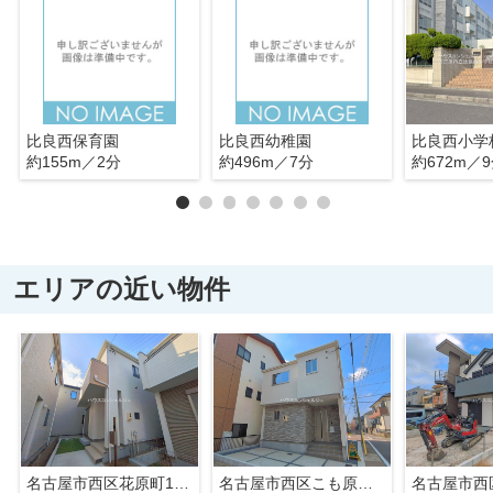
比良西保育園
比良西幼稚園
比良西小学
約155m／2分
約496m／7分
約672m／
エリアの近い物件
名古屋市西区花原町118【仲介手数料無料】新築戸建て
名古屋市西区こも原町90【仲介手数料無料】新築一戸建て