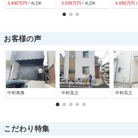
3,490
万
円
/ 4LDK
3,599
万
円
/ 4LDK
4,090
万
円
お客様の声
中村将典
中村高之
中村高之
こだわり特集