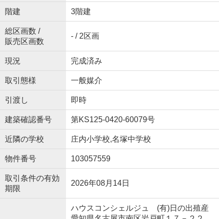
階建
3階建
総区画数 /
- / 2区画
販売区画数
現況
完成済み
取引態様
一般媒介
引渡し
即時
建築確認番号
第KS125-0420-60079号
近隣の学校
庄内小学校,名塚中学校
物件番号
103057559
取引条件の有効
2026年08月14日
期限
ハウスコンシェルジュ (有)日の出殖産
愛知県名古屋市南区岩戸町１７－２２