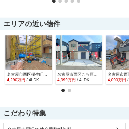
エリアの近い物件
名古屋市西区稲生町４丁目47-2【仲介手数料無料】新築一戸建て 1号棟
名古屋市西区こも原町181【仲介手数料無料】新築一戸建て 2号棟
4,290
万
円
/ 4LDK
4,399
万
円
/ 4LDK
4,090
万
円
こだわり特集