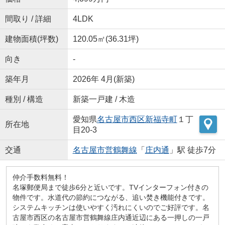
間取り / 詳細
4LDK
建物面積(坪数)
120.05㎡(36.31坪)
向き
-
築年月
2026年 4月(新築)
種別 / 構造
新築一戸建 / 木造
愛知県
名古屋市西区
新福寺町
１丁
所在地
目20-3
交通
名古屋市営鶴舞線
「
庄内通
」駅 徒歩7分
仲介手数料無料！
名塚郵便局まで徒歩6分と近いです。TVインターフォン付きの
物件です。水道代の節約につながる、追い焚き機能付きです。
システムキッチンは使いやすく汚れにくいのでご好評です。名
古屋市西区の名古屋市営鶴舞線庄内通近辺にある一押しの一戸