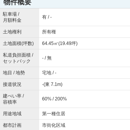
物件概要
駐車場 /
有 / -
月額料金
土地権利
所有権
土地面積(坪数)
64.45㎡(19.49坪)
私道負担面積 /
- / 無
セットバック
地目 / 地勢
宅地 / -
接道状況
-(東 7.1m)
建ぺい率 /
60% / 200%
容積率
用途地域
第一種住居
都市計画
市街化区域