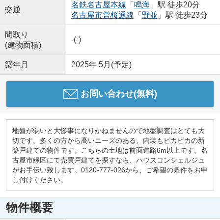
名鉄名古屋本線
「
鳴海
」駅 徒歩20分
交通
名古屋市営桜通線
「
野並
」駅 徒歩23分
間取り
-(-)
(建物面積)
築年月
2025年 5月(予定)
お問い合わせ(無料)
地盤が弱いと大惨事になりかねませんので地盤調査はとても大
切です。多くの方から高いニーズのある、内装もピカピカの新
築戸建ての物件です。こちらの土地は前面道路6m以上です。名
古屋市緑区にて売買戸建てを探すなら、ハウスコンシェルジュ
がお手伝い致します。0120-777-026から、ご希望の条件をお申
し付けください。
物件概要