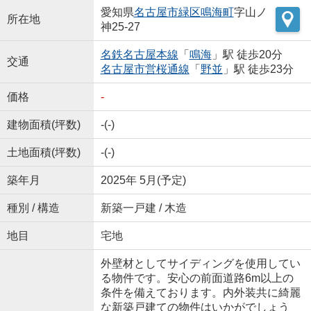
愛知県
名古屋市緑区
鳴海町
字山ノ
所在地
神25-27
名鉄名古屋本線
「
鳴海
」駅 徒歩20分
交通
名古屋市営桜通線
「
野並
」駅 徒歩23分
価格
-
建物面積(坪数)
-(-)
土地面積(坪数)
-(-)
築年月
2025年 5月(予定)
種別 / 構造
新築一戸建 / 木造
地目
宅地
外壁材としてサイディングを使用してい
る物件です。安心の前面道路6m以上の
条件を備えております。内外装共に綺麗
な新築戸建ての物件はいかがでしょう