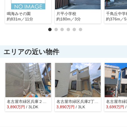
鳴海みその園
片平小学校
千鳥丘中学
約831m／11分
約180m／3分
約376m／
エリアの近い物件
名古屋市緑区兵庫２丁目513【仲介手数料無料】新築一戸建て A号棟
名古屋市緑区兵庫2丁目412【仲介手数料無料】新築一戸建て A号棟
3,890
万
円
/ 3LDK
3,890
万
円
/ 3LK
3,699
万
円