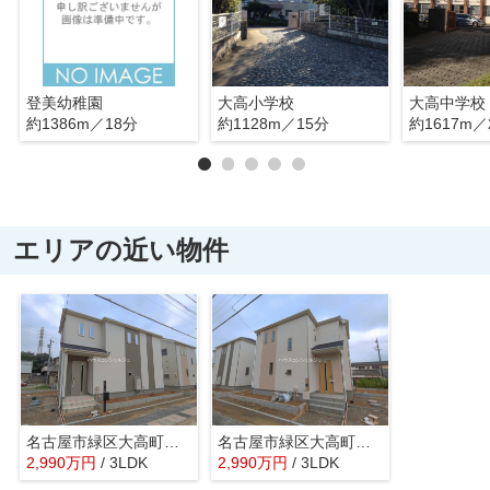
登美幼稚園
大高小学校
大高中学校
約1386m／18分
約1128m／15分
約1617m／
エリアの近い物件
名古屋市緑区大高町字東古根49-8【仲介手数料無料】新築一戸建て B号棟
名古屋市緑区大高町字東古根49-8【仲介手数料無料】新築一戸建て A号棟
2,990
万
円
/ 3LDK
2,990
万
円
/ 3LDK