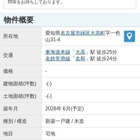
問等をお待ちしております。
物件概要
愛知県
名古屋市緑区
大高町
字一色
所在地
山31-4
東海道本線
「
大高
」駅 徒歩25分
交通
名鉄常滑線
「
名和
」駅 徒歩24分
価格
-
建物面積(坪数)
-(-)
土地面積(坪数)
-(-)
築年月
2026年 6月(予定)
種別 / 構造
新築一戸建 / 木造
地目
宅地