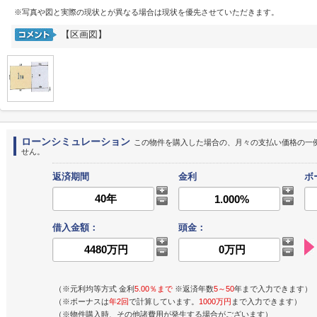
※写真や図と実際の現状とが異なる場合は現状を優先させていただきます。
【区画図】
ローンシミュレーション
この物件を購入した場合の、月々の支払い価格の一
せん。
返済期間
金利
ボ
借入金額：
頭金：
（※元利均等方式 金利
5.00％まで
※返済年数
5～50
年まで入力できます）
（※ボーナスは
年2回
で計算しています。
1000万円
まで入力できます）
（※物件購入時、その他諸費用が発生する場合がございます）