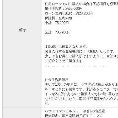
住宅ローンでのご購入の場合は下記項目も必要
銀行手数料：約55,000円
ローン契約印紙代：約20,200円
保証料：金利内包
小計 75,200円
備考
合計 735,200円
上記費用は概算となります。
お借入れする金融機関により変動いたします。
少しでもお得にご購入頂けますように、当社ス
ご紹介をさせて頂きます。
＿＿＿＿＿＿＿＿＿＿＿＿＿＿＿＿＿＿
仲介手数料無料
歩いて136mの場所に、ヤマダイ瑞穂店があり
を干すときにも便利です。来訪者をモニターで
イレが2ヶ所にあるので複数人でも快適に暮ら
などございましたら、0120-777-026から
せ。
ハウスコンシェルジュ (有)日の出殖産
愛知県名古屋市南区岩戸町１７－２２