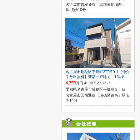
名古屋市営桜通線「瑞穂運動場西」
駅 徒歩10分
名古屋市瑞穂区平郷町3丁目9-1【仲介
手数料無料】新築一戸建て 1号棟
4,399
万円 4LDK/123.16㎡
愛知県名古屋市瑞穂区平郷町３丁目
名古屋市営桜通線「瑞穂区役所」駅 徒
歩14分