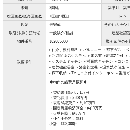
階建
3階建
築年月（築
総区画数/販売区画数
1区画/1区画
向き
現況
未完成
その他の法令
取引態様/引渡時期
一般媒介/相談
建築確認
物件番号
102005388
取引条件の有
仲介手数料無料
バルコニー
都市ガス
公
24時間換気システム
電気有
駐車2台可
システムキッチン
対面式キッチン
コンロ
設備条件
追焚機能浴室
浴室乾燥機
温水洗浄便座
床下収納
TVモニタ付インターホン
複層ガ
◆物件の諸費用概算◆
・契約書印紙代：1万円
・登記費用：約38万円
・表題登記費用：約10万円
・固定資産税清算金：約10万円
・火災保険：約7万円
・仲介手数料：無料
小計 660,000円