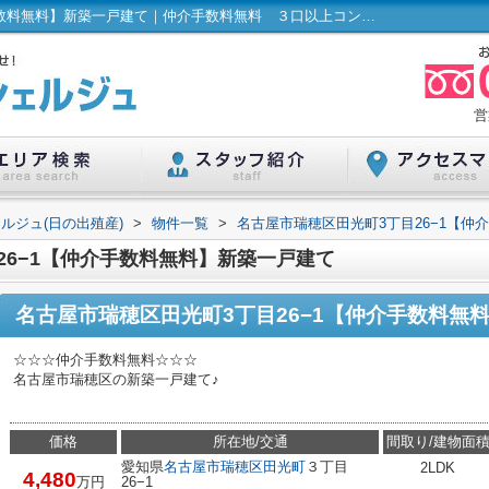
名古屋市瑞穂区田光町3丁目26−1【仲介手数料無料】新築一戸建て｜仲介手数料無料 ３口以上コンロ 外壁サイディング ディンプルキー 床暖房 ＴＶモニタ付インターホン｜ハウスコンシェルジュ(日の出殖産)
営
ルジュ(日の出殖産)
>
物件一覧
>
名古屋市瑞穂区田光町3丁目26−1【仲
26−1【仲介手数料無料】新築一戸建て
名古屋市瑞穂区田光町3丁目26−1【仲介手数料無
☆☆☆仲介手数料無料☆☆☆
名古屋市瑞穂区の新築一戸建て♪
価格
所在地/交通
間取り/建物面
愛知県
名古屋市瑞穂区
田光町
３丁目
2LDK
4,480
万円
26−1