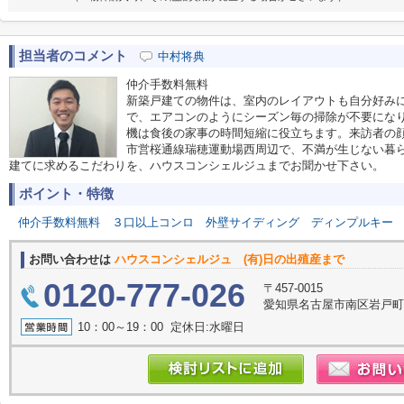
担当者のコメント
中村将典
仲介手数料無料
新築戸建ての物件は、室内のレイアウトも自分好み
で、エアコンのようにシーズン毎の掃除が不要にな
機は食後の家事の時間短縮に役立ちます。来訪者の顔
市営桜通線瑞穂運動場西周辺で、不満が生じない暮らしを送
建てに求めるこだわりを、ハウスコンシェルジュまでお聞かせ下さい。
ポイント・特徴
仲介手数料無料
３口以上コンロ
外壁サイディング
ディンプルキー
お問い合わせは
ハウスコンシェルジュ (有)日の出殖産まで
0120-777-026
〒457-0015
愛知県名古屋市南区岩戸
10：00～19：00 定休日:水曜日