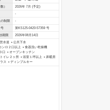
年数）
2026年 7月 (予定)
-
上の制限
-
番号
第KS125-0420-57359 号
効期限
2026年08月14日
営水道
公共下水
コンロ２口以上
食器洗い乾燥機
３口
オープンキッチン
トイレ２ヶ所
浴室１坪以上
床暖房
ラス
ディンプルキー