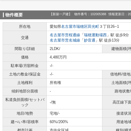
【新築一戸建】
物件番号：102005388
情報更新日：20
物件概要
所在地
愛知県
名古屋市瑞穂区
田光町
３丁目26−1
名古屋市営桜通線
「
瑞穂運動場西
」駅 徒歩9分
交通
名古屋市営名城線
「
妙音通
」駅 徒歩13分
間取り/詳細
2LDK/
建物面積(坪
価格
4,480万円
駐車場/月額料金
-/-
土地の敷金/保証金
-/-
借地料/借地
土地権利
所有権
土地面積(坪
傾斜地部分面積
-
路地状敷
私道負担面積/セットバ
-/無
高圧線下
ック
地目/地勢
宅地/-
接道状
建ぺい率/容積率
60%/200%
用途地
都市計画
市街化区域
種別/構