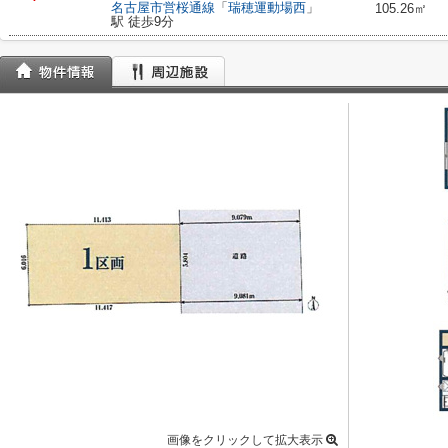
名古屋市営桜通線
「
瑞穂運動場西
」
105.26㎡
駅 徒歩9分
画像をクリックして拡大表示