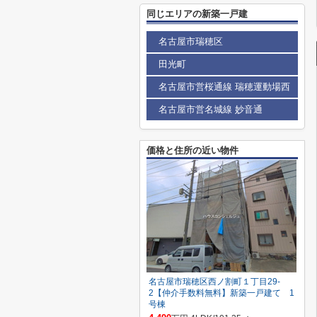
同じエリアの新築一戸建
名古屋市瑞穂区
田光町
名古屋市営桜通線 瑞穂運動場西
名古屋市営名城線 妙音通
価格と住所の近い物件
名古屋市瑞穂区西ノ割町１丁目29-
2【仲介手数料無料】新築一戸建て 1
号棟