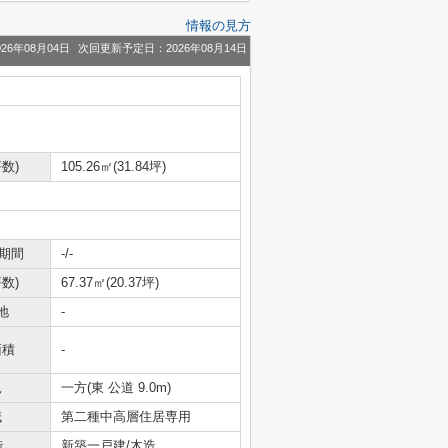
情報の見方
26年08月04日
次回更新予定日：2026年08月14日
数)
105.26㎡(31.84坪)
期間
-/-
数)
67.37㎡(20.37坪)
地
-
面積
-
況
一方(東 公道 9.0m)
域
第二種中高層住居専用
造
新築一戸建/木造