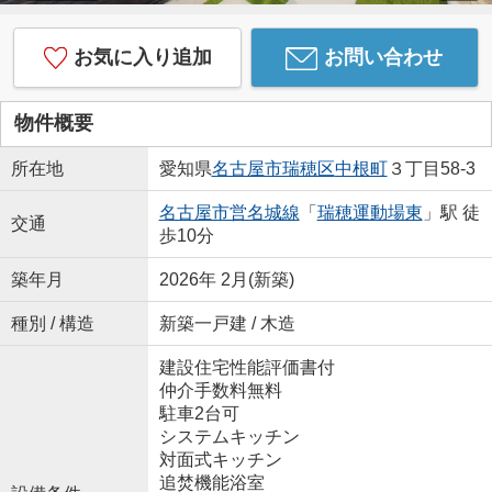
お気に入り追加
お問い合わせ
物件概要
所在地
愛知県
名古屋市瑞穂区
中根町
３丁目58-3
名古屋市営名城線
「
瑞穂運動場東
」駅 徒
交通
歩10分
築年月
2026年 2月(新築)
種別 / 構造
新築一戸建 / 木造
建設住宅性能評価書付
仲介手数料無料
駐車2台可
システムキッチン
対面式キッチン
追焚機能浴室