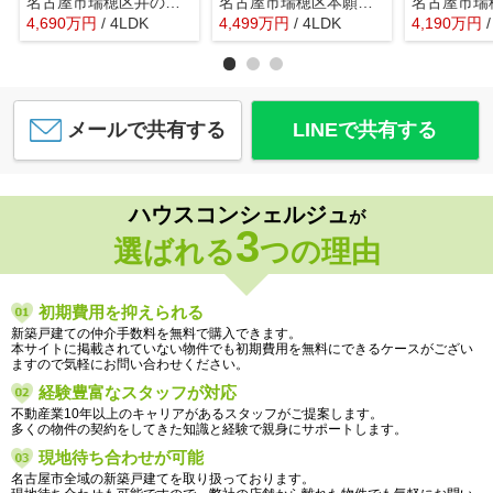
名古屋市瑞穂区井の元町19【仲介手数料無料】新築一戸建て 1号棟
名古屋市瑞穂区本願寺町１丁目16【仲介手数料無料】新築一戸建て 1号棟
4,690
万
円
/ 4LDK
4,499
万
円
/ 4LDK
4,190
万
円
メールで共有する
LINEで共有する
ハウスコンシェルジュ
が
3
選ばれる
つの理由
初期費用を抑えられる
新築戸建ての仲介手数料を無料で購入できます。
本サイトに掲載されていない物件でも初期費用を無料にできるケースがござい
ますので気軽にお問い合わせください。
経験豊富なスタッフが対応
不動産業10年以上のキャリアがあるスタッフがご提案します。
多くの物件の契約をしてきた知識と経験で親身にサポートします。
現地待ち合わせが可能
名古屋市全域の新築戸建てを取り扱っております。