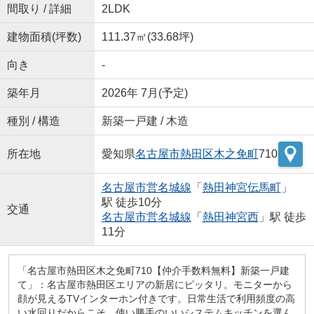
間取り / 詳細
2LDK
建物面積(坪数)
111.37㎡(33.68坪)
向き
-
築年月
2026年 7月(予定)
種別 / 構造
新築一戸建 / 木造
所在地
愛知県
名古屋市熱田区
木之免町
710
名古屋市営名城線
「
熱田神宮伝馬町
」
駅 徒歩10分
交通
名古屋市営名城線
「
熱田神宮西
」駅 徒歩
11分
「名古屋市熱田区木之免町710【仲介手数料無料】新築一戸建
て」：名古屋市熱田区エリアの新居にピッタリ。モニターから
顔が見えるTVインターホン付きです。日常生活で利用頻度の高
い水回りだからこそ、使い勝手のいいシステムキッチンを選ん