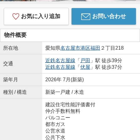
お気に入り追加
お問い合わせ
物件概要
所在地
愛知県
名古屋市港区
福田
２丁目218
近鉄名古屋線
「
戸田
」駅 徒歩39分
交通
近鉄名古屋線
「
伏屋
」駅 徒歩37分
築年月
2026年 7月(新築)
種別 / 構造
新築一戸建 / 木造
建設住宅性能評価書付
仲介手数料無料
バルコニー
都市ガス
公営水道
公共下水