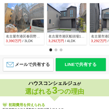
名古屋市港区春田野２丁目1404-1【仲介手数料無料】新築一戸建て 4号棟
名古屋市港区船頭場1丁目425【仲介手数料無料】新築一戸建て 1号棟
3,390
万
円
/ 3LDK
3,292
万
円
/ 4LDK
3,292
万
円
メールで共有する
LINEで共有する
ハウスコンシェルジュ
が
3
選ばれる
つの理由
初期費用を抑えられる