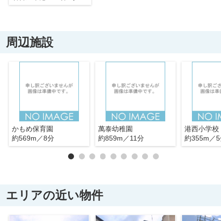
周辺施設
かもめ保育園
萬泰幼稚園
港西小学校
約569m／8分
約859m／11分
約355m／
エリアの近い物件