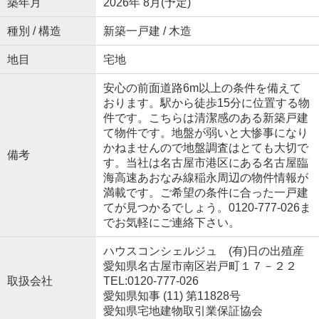
築年月
2026年 8月(予定)
種別 / 構造
新築一戸建 / 木造
地目
宅地
安心の前面道路6m以上の条件を備えて
おります。駅から徒歩15分に位置する物
件です。こちらは清潔感のある新築戸建
て物件です。地盤が弱いと大惨事になり
かねませんので地盤調査はとても大切で
備考
す。当社は名古屋市港区にある名古屋臨
海高速あおなみ線稲永周辺の物件情報が
満載です。ご希望の条件に合った一戸建
てが見つかるでしょう。0120-777-026ま
でお気軽にご連絡下さい。
ハウスコンシェルジュ (有)日の出殖産
愛知県名古屋市南区岩戸町１７－２２
取扱会社
TEL:0120-777-026
愛知県知事 (11) 第11828号
愛知県宅地建物取引業保証協会