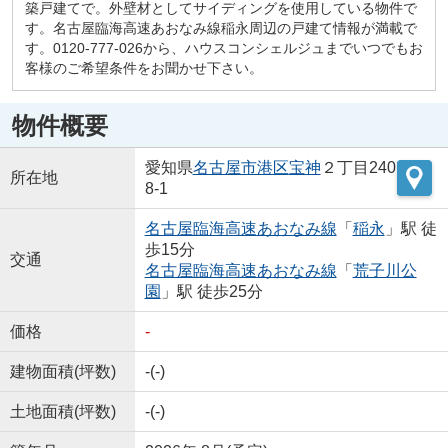
築戸建てで。外壁材としてサイディングを使用している物件で
す。名古屋臨海高速あおなみ線稲永周辺の戸建て情報が満載で
す。0120-777-026から、ハウスコンシェルジュまでいつでもお
客様のご希望条件をお聞かせ下さい。
物件概要
愛知県
名古屋市港区
宝神
２丁目240
所在地
8-1
名古屋臨海高速あおなみ線
「
稲永
」駅 徒
歩15分
交通
名古屋臨海高速あおなみ線
「
荒子川公
園
」駅 徒歩25分
価格
-
建物面積(坪数)
-(-)
土地面積(坪数)
-(-)