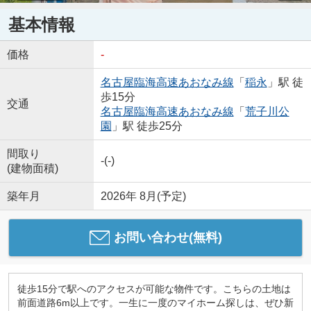
基本情報
価格
-
名古屋臨海高速あおなみ線
「
稲永
」駅 徒
歩15分
交通
名古屋臨海高速あおなみ線
「
荒子川公
園
」駅 徒歩25分
間取り
-(-)
(建物面積)
築年月
2026年 8月(予定)
お問い合わせ(無料)
徒歩15分で駅へのアクセスが可能な物件です。こちらの土地は
前面道路6m以上です。一生に一度のマイホーム探しは、ぜひ新