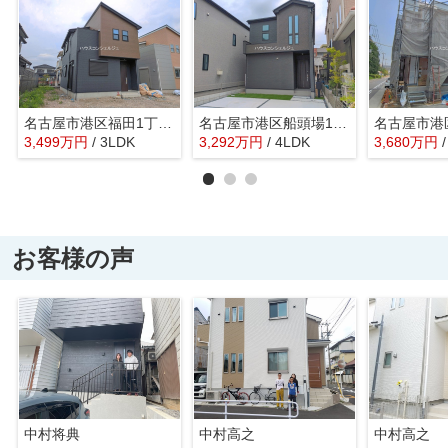
名古屋市港区福田1丁目110-5【仲介手数料無料】新築一戸建て 2号棟
名古屋市港区船頭場1丁目425【仲介手数料無料】新築一戸建て 1号棟
3,499
万
円
/ 3LDK
3,292
万
円
/ 4LDK
3,680
万
円
お客様の声
中村将典
中村高之
中村高之