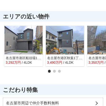
エリアの近い物件
名古屋市港区船頭場1丁目425【仲介手数料無料】新築一戸建て 1号棟
名古屋市港区秋葉1丁目130-231【仲介手数料無料】新築一戸建て 2号棟
3,292
万
円
/ 4LDK
3,490
万
円
/ 4LDK
3,350
万
円
こだわり特集
名古屋市周辺で仲介手数料無料