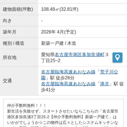
建物面積(坪数)
108.48㎡(32.81坪)
向き
-
築年月
2026年 4月(予定)
種別 / 構造
新築一戸建 / 木造
愛知県
名古屋市港区
多加良浦町
３
所在地
丁目25−2
名古屋臨海高速あおなみ線
「
荒子川公
園
」駅 徒歩26分
交通
名古屋臨海高速あおなみ線
「
港北
」駅 徒
歩41分
仲介手数料無料！！！
新生活を失敗せず、スタートさせたいならこちらの「名古屋市
港区多加良浦3丁目25-2【仲介手数料無料】新築一戸建て」は
いかがでしょうか☆この物件は広々としたシステムキッチンな