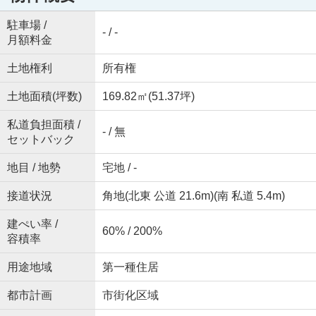
駐車場 /
- / -
月額料金
土地権利
所有権
土地面積(坪数)
169.82㎡(51.37坪)
私道負担面積 /
- / 無
セットバック
地目 / 地勢
宅地 / -
接道状況
角地(北東 公道 21.6m)(南 私道 5.4m)
建ぺい率 /
60% / 200%
容積率
用途地域
第一種住居
都市計画
市街化区域