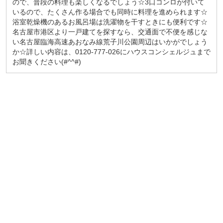
ので、普段の料理も楽しくなるでしょう☆3口コンロが付いて
いるので、たくさん作る場合でも同時に料理を進められます☆
浴室乾燥機のあるお風呂場は洗濯物を干すときにも便利です☆
名古屋市港区より一戸建てを探すなら、交通面で不便を感じな
い名古屋臨海高速あおなみ線荒子川公園周辺はいかがでしょう
か☆詳しい内容は、0120-777-026にハウスコンシェルジュまで
お聞きください(#^^#)