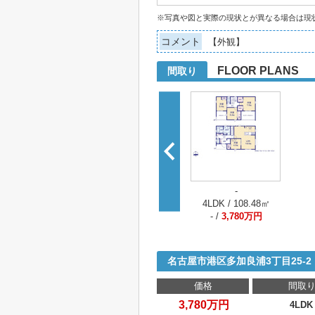
※写真や図と実際の現状とが異なる場合は現
コメント
【外観】
FLOOR PLANS
間取り
-
4LDK / 108.48㎡
- /
3,780万円
名古屋市港区多加良浦3丁目25
価格
間取
3,780万円
4LDK