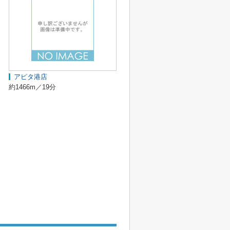
アピタ港店
約1466m／19分