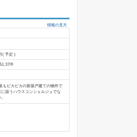
情報の見方
月( 予定 )
/51.37坪
装もピカピカの新築戸建ての物件で
富に扱うハウスコンシェルジュでな
い。