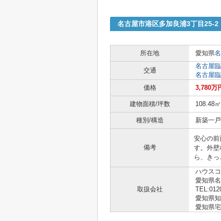
名古屋市港区多加良浦3丁目25-
所在地
愛知県
名
名古屋臨
交通
名古屋臨
価格
3,780万
建物面積/坪数
108.48㎡
種別/構造
新築一戸建
安心の前
備考
す。外壁
ら、きっ
ハウスコ
愛知県
取扱会社
TEL:012
愛知県知事 
愛知県宅