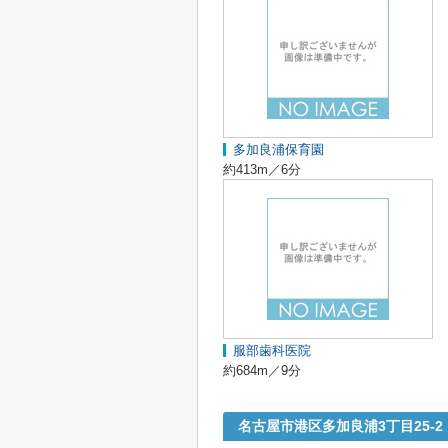
多加良浦保育園
約413m／6分
服部歯科医院
約684m／9分
名古屋市港区多加良浦3丁目25