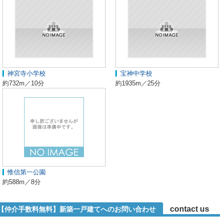
神宮寺小学校
宝神中学校
約732m／10分
約1935m／25分
惟信第一公園
約588m／8分
contact us
-2【仲介手数料無料】新築一戸建てへのお問い合わせ