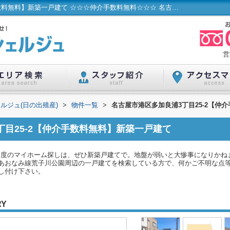
名古屋市港区多加良浦3丁目25-2【仲介手数料無料】新築一戸建て ☆☆☆仲介手数料無料☆☆☆ 名古屋市...／ハウスコンシェルジュ(日の出殖産)
営
ルジュ(日の出殖産)
>
物件一覧
>
名古屋市港区多加良浦3丁目25-2【仲
丁目25-2【仲介手数料無料】新築一戸建て
一度のマイホーム探しは、ぜひ新築戸建てで。地盤が弱いと大惨事になりかね
おなみ線荒子川公園周辺の一戸建てを検索している方で、何かご不明な点等ございま
し付け下さい。
RY