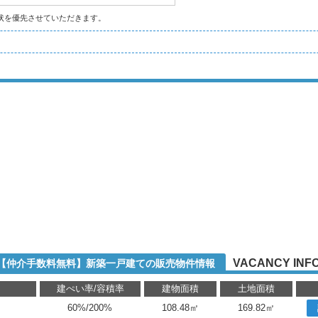
状を優先させていただきます。
VACANCY INF
-2【仲介手数料無料】新築一戸建ての販売物件情報
り
建ぺい率/容積率
建物面積
土地面積
60%/200%
108.48㎡
169.82㎡