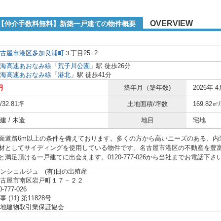
OVERVIEW
2【仲介手数料無料】新築一戸建ての物件概要
古屋市港区
多加良浦町
３丁目25−2
海高速あおなみ線
「
荒子川公園
」駅 徒歩26分
海高速あおなみ線
「
港北
」駅 徒歩41分
円
築年月（築年数)
2026年 4
/32.81坪
土地面積/坪数
169.82㎡
 / 木造
地目
宅地
面道路6m以上の条件を備えております。多くの方から高いニーズのある、内
材としてサイディングを使用している物件です。名古屋市港区の不動産を豊
と満足頂ける一戸建てに出会えます。0120-777-026から当社までお電話下さ
ンシェルジュ (有)日の出殖産
名古屋市南区岩戸町１７－２２
0-777-026
(11) 第11828号
地建物取引業保証協会