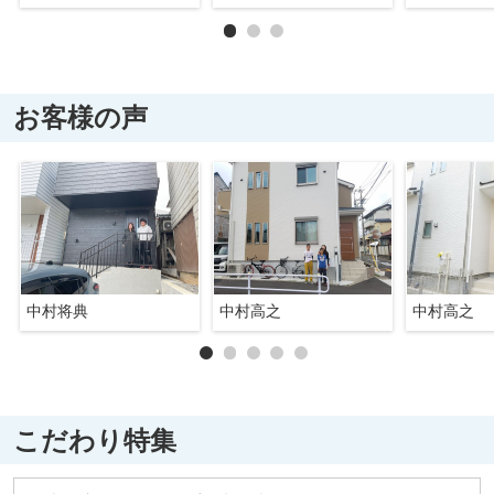
お客様の声
中村将典
中村高之
中村高之
こだわり特集