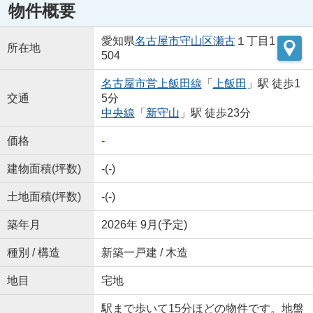
物件概要
愛知県
名古屋市守山区
瀬古
１丁目1
所在地
504
名古屋市営上飯田線
「
上飯田
」駅 徒歩1
交通
5分
中央線
「
新守山
」駅 徒歩23分
価格
-
建物面積(坪数)
-(-)
土地面積(坪数)
-(-)
築年月
2026年 9月(予定)
種別 / 構造
新築一戸建 / 木造
地目
宅地
駅まで歩いて15分ほどの物件です。地盤