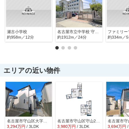
瀬古小学校
名古屋市立中学校 守山西中学校
ファミリー
約958m／12分
約1912m／24分
約334m／
エリアの近い物件
名古屋市守山区大字上志段味字東谷2087-14【仲介手数料無料】新築一戸建て 13号棟
名古屋市守山区守山2丁目25-3【仲介手数料無料】新築一戸建て
3,294
万
円
/ 3LDK
3,980
万
円
/ 3LDK
3,694
万
円