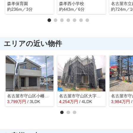
森孝保育園
森孝西小学校
名古屋市立
約236m／3分
約443m／6分
約724m／1
エリアの近い物件
名古屋市守山区小幡北113【仲介手数料無料】新築一戸建て 1号棟
名古屋市守山区大字上志段味字東谷2087-81【仲介手数料無料】新築一戸建て 6号棟
3,799
万
円
/ 3LDK
4,254
万
円
/ 4LDK
3,984
万
円