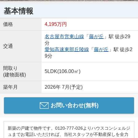
基本情報
価格
4,195万円
名古屋市営東山線
「
藤が丘
」駅 徒歩29
分
交通
愛知高速東部丘陵線
「
藤が丘
」駅 徒歩2
9分
間取り
5LDK(106.00㎡)
(建物面積)
築年月
2026年 7月(予定)
お問い合わせ(無料)
新築の戸建て物件です。0120-777-026よりハウスコンシェルジ
ュまでお電話いただければ、当社スタッフが不動産探しを全力