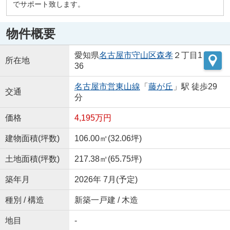
でサポート致します。
物件概要
愛知県
名古屋市守山区
森孝
２丁目1
所在地
36
名古屋市営東山線
「
藤が丘
」駅 徒歩29
交通
分
価格
4,195万円
建物面積(坪数)
106.00㎡(32.06坪)
土地面積(坪数)
217.38㎡(65.75坪)
築年月
2026年 7月(予定)
種別 / 構造
新築一戸建 / 木造
地目
-