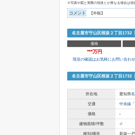
※写真や図と実際の現状とが異なる場合は現
コメント
【外観】
名古屋市守山区桜坂２丁目173
価格
***万円
現況の確認はお気軽にお問い合わ
名古屋市守山区桜坂２丁目173
所在地
愛知県
名
交通
中央線
「
価格
-
建物面積/坪数
-/-
種別/構造
新築一戸建