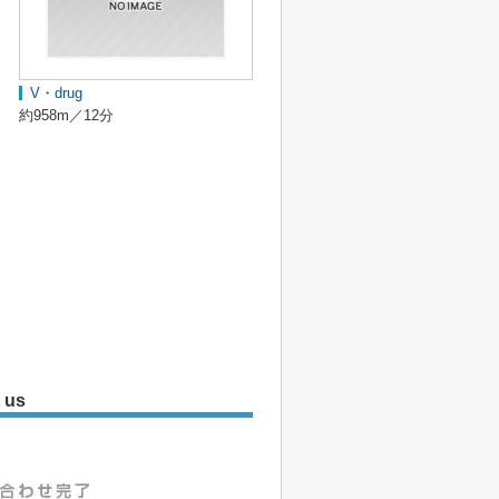
V・drug
約958m／12分
 us