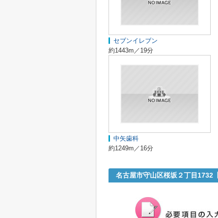
セブンイレブン
約1443m／19分
中矢歯科
約1249m／16分
名古屋市守山区桜坂２丁目173