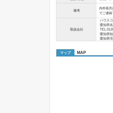
内外装共
備考
でご連絡
ハウスコ
愛知県
取扱会社
TEL:012
愛知県知事 
愛知県宅
MAP
マップ