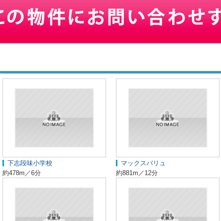
下志段味小学校
マックスバリュ
約478m／6分
約881m／12分