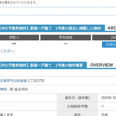
状を優先させていただきます。
ARC
2【仲介手数料無料】新築一戸建て 1号棟の過去に掲載した物件
間取り
専有面積
詳
***
***
詳細を
せください。
OVERVIEW
2【仲介手数料無料】新築一戸建て 1号棟の物件概要
古屋市守山区
桜坂
２丁目1732
神領
」駅 徒歩30分
築年月（築年数)
2024年 9
土地面積/坪数
-/-
 / 木造
地目
宅地