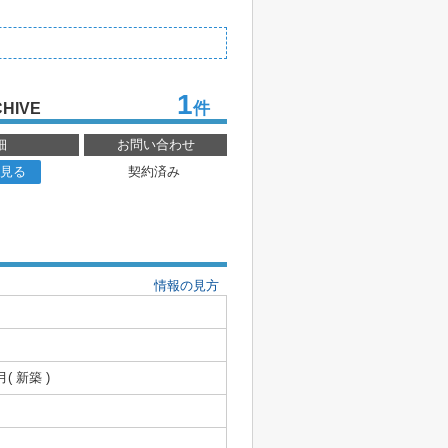
1
件
HIVE
細
お問い合わせ
見る
契約済み
情報の見方
月( 新築 )