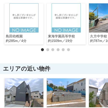
島田幼稚園
東海学園高等学校
久方中学校
約285m／4分
約1509m／19分
約787m／1
エリアの近い物件