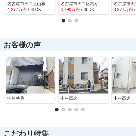
名古屋市天白区山根町186【仲介手数料無料】新築一戸建て 3号棟
名古屋市天白区梅が丘４丁目922【仲介手数料無料】新築一戸建て A号棟
4,277
万
円
/ 3LDK
3,790
万
円
/ 3LDK
3,977
万
円
お客様の声
中村将典
中村高之
中村高之
こだわり特集