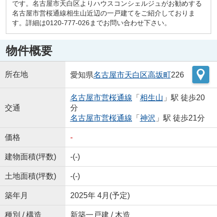
です。名古屋市天白区よりハウスコンシェルジュがお勧めする
名古屋市営桜通線相生山近辺の一戸建てをご紹介しておりま
す。詳細は0120-777-026までお問い合わせ下さい。
物件概要
所在地
愛知県
名古屋市天白区
高坂町
226
名古屋市営桜通線
「
相生山
」駅 徒歩20
交通
分
名古屋市営桜通線
「
神沢
」駅 徒歩21分
価格
-
建物面積(坪数)
-(-)
土地面積(坪数)
-(-)
築年月
2025年 4月(予定)
種別 / 構造
新築一戸建 / 木造